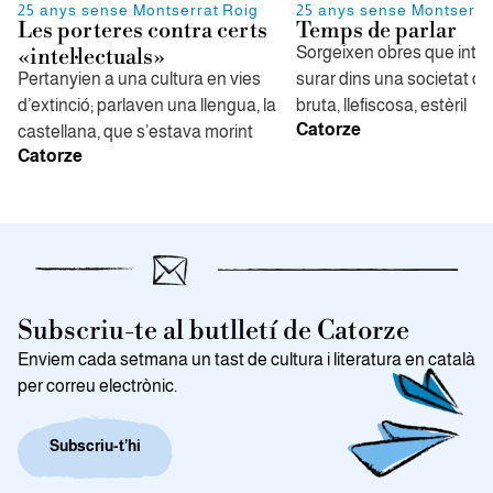
25 anys sense Montserrat Roig
25 anys sense Montserra
Les porteres contra certs
Temps de parlar
Sorgeixen obres que inte
«intel·lectuals»
Pertanyien a una cultura en vies
surar dins una societat de
d’extinció; parlaven una llengua, la
bruta, llefiscosa, estèril
Catorze
castellana, que s’estava morint
Catorze
Subscriu-te al butlletí de Catorze
Enviem cada setmana un tast de cultura i literatura en català
per correu electrònic.
Subscriu-t’hi