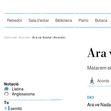
Ce
Rebedor
Sala d'estar
Biblioteca
Piano
Butaca
Catorze
/
Acords
/
Ara ve Nadal (Acords)
Ara 
Matarem el 
Acords
Notació
Llatina
Anglosaxona
DO
To
Ara ve Nadal
+1
semitò