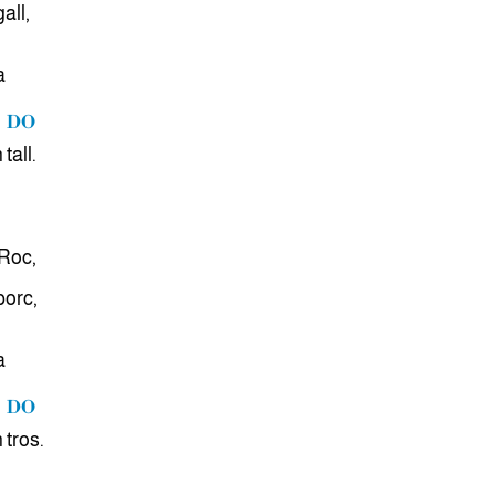
all,
a
DO
n
tall.
 Roc,
porc,
a
DO
n
tros.