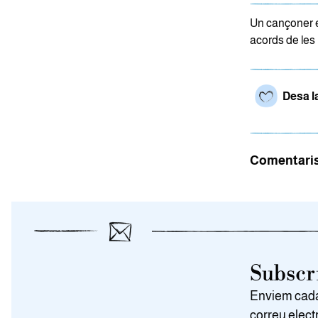
Un cançoner e
acords de les 
Desa l
Comentari
Subscri
Enviem cada 
correu elect