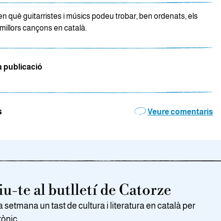
n què guitarristes i músics podeu trobar, ben ordenats, els
millors cançons en català.
a publicació
s
Veure comentaris
u-te al butlletí de Catorze
setmana un tast de cultura i literatura en català per
rònic.