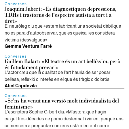
Converses
Joaquim Jubert: «Es diagnostiquen depressions,
TDHs i trastorns de l’espectre autista a tort i a
dret»
El neuròleg diu que «estem fabricant una societat dèbil que
no es para d’autoobservar, que es queixa i es considera
víctima i desvalguda»
Gemma Ventura Farré
Converses
Guillem Balart: «El teatre és un art bellíssim, però
és fotudament precari»
L'actor creu que la qualitat de l'art hauria de ser posar
bellesa, reflexió o interès en el que és tràgic o dolorós
Abel Capdevila
Converses
«Se'ns ha venut una versió molt individualista del
feminisme»
L'escriptora Sophie Gilbert diu: «M'astora que hagin
calgut tres dècades de porno desfermat i violent perquè ens
comencem a preguntar com ens està afectant com a