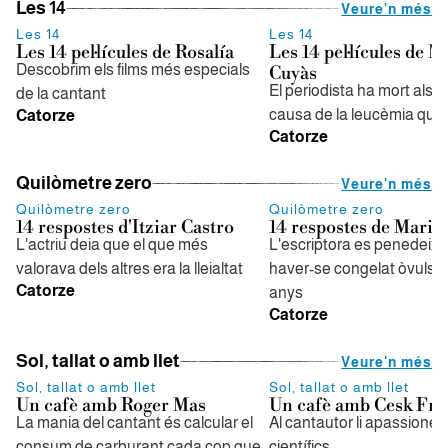
Les 14
Veure'n més
Les 14
Les 14
Les 14 pel·lícules de Rosalía
Les 14 pel·lícules de 
Descobrim els films més especials
Cuyàs
El periodista ha mort als 6
de la cantant
causa de la leucèmia que 
Catorze
Catorze
Quilòmetre zero
Veure'n més
Quilòmetre zero
Quilòmetre zero
14 respostes d'Itziar Castro
14 respostes de Maria
L'actriu deia que el que més
L'escriptora es penedeix 
valorava dels altres era la lleialtat
haver-se congelat òvuls al
Catorze
anys
Catorze
Sol, tallat o amb llet
Veure'n més
Sol, tallat o amb llet
Sol, tallat o amb llet
Un cafè amb Roger Mas
Un cafè amb Cesk Fre
La mania del cantant és calcular el
Al cantautor li apassione
consum de carburant cada cop que
científics