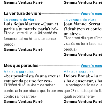
Gemma Ventura Farré
Gemma Ventura Farré
La ventura de viure
Veure'n més
La ventura de viure
La ventura de viure
Luis Rojas Marcos: «Quan et
Joan Manuel Serrat: 
parlis a tu mateix, parla't bé»
t'idealitzen et confo
El psiquiatre diu que «el perdó és
un altre»
El cantant diu que «l'impor
fonamental, no hi ha futur sense
vida és no tenir la sensac
perdó»
pèrdua»
Gemma Ventura Farré
Gemma Ventura Farré
Més que paraules
Veure'n més
Més que paraules
Més que paraules
«Ser pessimista és una excusa
Dolors Bonal: «La mú
estupenda per no fer res»
s'ha d'ensenyar, s'ha 
El filòsof diu que «hem de saber
La pedagoga sosté que «n
controlar la por abans que la por ens
que 25 nens toquin la flau
controli a nosaltres»
qualsevol manera»
Gemma Ventura Farré
Gemma Ventura Farré