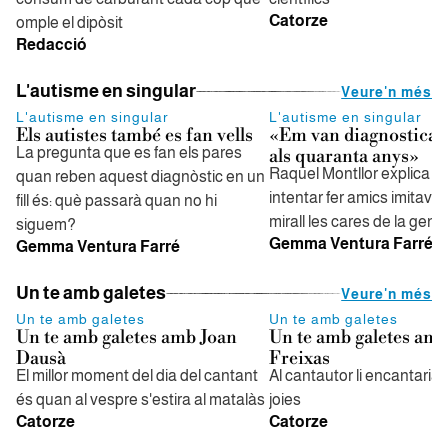
Catorze
omple el dipòsit
Redacció
L'autisme en singular
Veure'n més
L'autisme en singular
L'autisme en singular
Els autistes també es fan vells
«Em van diagnosticar
La pregunta que es fan els pares
als quaranta anys»
Raquel Montllor explica q
quan reben aquest diagnòstic en un
intentar fer amics imitava
fill és: què passarà quan no hi
mirall les cares de la gent
siguem?
Gemma Ventura Farré
Gemma Ventura Farré
Un te amb galetes
Veure'n més
Un te amb galetes
Un te amb galetes
Un te amb galetes amb Joan
Un te amb galetes am
Dausà
Freixas
El millor moment del dia del cantant
Al cantautor li encantaria 
és quan al vespre s'estira al matalàs
joies
Catorze
Catorze