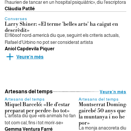
l’haurien de tancar en un hospital psiquiàtric», diu l'escriptora
Clàudia Patllé
Converses
Larry Shiner: «El terme 'belles arts' ha caigut en
descrèdit»
El filòsof nord-americà diu que, seguint els criteris actuals,
Rafael d'Urbino no pot ser considerat artista
Aniol Capdevila Piquer
Veure’n més
Artesans del temps
Veure'n més
Artesans del temps
Artesans del temps
Miquel Barceló: «He d'estar
Montserrat Domingo:
preparat per perdre-ho tot»
gairebé 50 anys que vi
L'artista diu que «els animals ho fan
la muntanya i no he t
por»
tot com cal, fins i tot morir-se»
La monja anacoreta diu qu
Gemma Ventura Farré