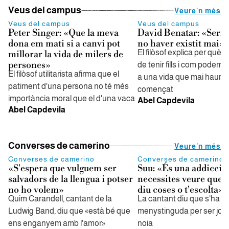
Veus del campus
Veure'n més
Veus del campus
Veus del campus
Peter Singer: «Que la meva
David Benatar: «Seria
dona em mati si a canvi pot
no haver existit mai»
El filòsof explica per què
millorar la vida de milers de
persones»
de tenir fills i com podem 
El filòsof utilitarista afirma que el
a una vida que mai hauria
patiment d'una persona no té més
començat
importància moral que el d'una vaca
Abel Capdevila
Abel Capdevila
Converses de camerino
Veure'n més
Converses de camerino
Converses de camerino
«S'espera que vulguem ser
Suu: «És una addicció:
salvadors de la llengua i potser
necessites veure que l
no ho volem»
diu coses o t'escolta»
Quim Carandell, cantant de la
La cantant diu que s'ha se
Ludwig Band, diu que «està bé que
menystinguda per ser jove
ens enganyem amb l'amor»
noia