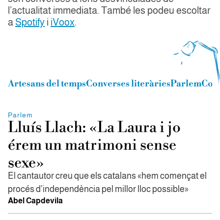
l’actualitat immediata. També les podeu escoltar
a
Spotify
i
iVoox
.
Artesans del temps
Converses literàries
Parlem
Con
Parlem
Lluís Llach: «La Laura i jo
érem un matrimoni sense
sexe»
El cantautor creu que els catalans «hem començat el
procés d'independència pel millor lloc possible»
Abel Capdevila