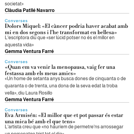
societat»
Clàudia Patllé Navarro
Converses
Dolors Miquel: «El càncer podria haver acabat amb
mi en dos segons i l'he transformat en bellesa»
L'escriptora diu que «ser lúcid potser no és el millor en
aquesta vida»
Gemma Ventura Farré
Converses
«Quan em va venir la menopausa, vaig fer una
festassa amb els meus amics»
«Un home de setanta anys busca dones de cinquanta o de
quaranta o de trenta, una dona de la seva edat la troba
vella», diu Laura Rosillo
Gemma Ventura Farré
Converses
Eva Armisén: «El millor que et pot passar és estar
una mica bé amb el que tens»
L'artista creu que «no hauríem de permetre'ns arrossegar
un personatge trist tot el dia»