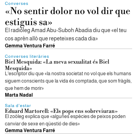
Converses
«No sentir dolor no vol dir que
estiguis sa»
El radiòleg Amad Abu-Suboh Abadia diu que «el teu
cos aprèn allò que repeteixes cada dia»
Gemma Ventura Farré
Converses literàries
Biel Mesquida: «La meva sexualitat és Biel
Mesquida»
L'escriptor diu que «la nostra societat no vol que els humans
siguem conscients que la vida és comptada, que som fràgils,
que hem de morir»
Marta Nadal
Sala d'estar
Eduard Martorell: «Els pops ens sobreviuran»
El zoòleg explica que «algunes espècies de peixos poden
canviar de sexe en qüestió de dies»
Gemma Ventura Farré