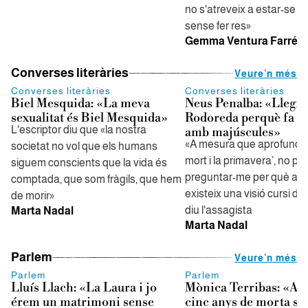
no s'atreveix a estar-se c
sense fer res»
Gemma Ventura Farré
Converses literàries
Veure'n més
Converses literàries
Converses literàries
Biel Mesquida: «La meva
Neus Penalba: «Llegi
sexualitat és Biel Mesquida»
Rodoreda perquè fa li
L'escriptor diu que «la nostra
amb majúscules»
«A mesura que aprofundia
societat no vol que els humans
mort i la primavera’, no p
siguem conscients que la vida és
preguntar-me per què a 
comptada, que som fràgils, que hem
existeix una visió cursi de 
de morir»
diu l'assagista
Marta Nadal
Marta Nadal
Parlem
Veure'n més
Parlem
Parlem
Lluís Llach: «La Laura i jo
Mònica Terribas: «Al 
érem un matrimoni sense
cinc anys de morta se