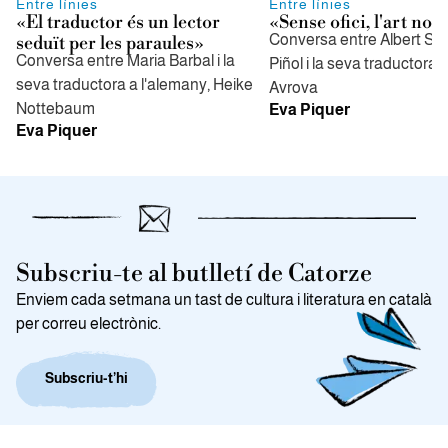
Entre línies
Entre línies
«El traductor és un lector
«Sense ofici, l'art no 
Conversa entre Albert S
seduït per les paraules»
Conversa entre Maria Barbal i la
Piñol i la seva traductora a
seva traductora a l'alemany, Heike
Avrova
Nottebaum
Eva Piquer
Eva Piquer
Subscriu-te al butlletí de Catorze
Enviem cada setmana un tast de cultura i literatura en català
per correu electrònic.
Subscriu-t’hi