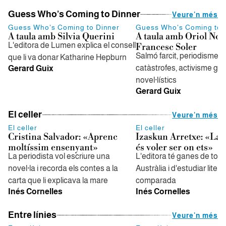
Guess Who's Coming to Dinner
Veure'n més
Guess Who's Coming to Dinner
Guess Who's Coming to 
A taula amb Silvia Querini
A taula amb Oriol Noli
L'editora de Lumen explica el consell
Francesc Soler
Salmó farcit, periodisme d
que li va donar Katharine Hepburn
catàstrofes, activisme gai
Gerard Guix
novel·lístics
Gerard Guix
El celler
Veure'n més
El celler
El celler
Cristina Salvador: «Aprenc
Izaskun Arretxe: «La f
moltíssim ensenyant»
és voler ser on ets»
La periodista vol escriure una
L'editora té ganes de torn
novel·la i recorda els contes a la
Austràlia i d'estudiar liter
carta que li explicava la mare
comparada
Inés Cornelles
Inés Cornelles
Entre línies
Veure'n més