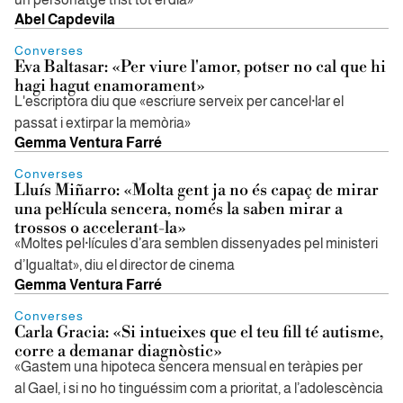
Abel Capdevila
Converses
Eva Baltasar: «Per viure l'amor, potser no cal que hi
hagi hagut enamorament»
L'escriptora diu que «escriure serveix per cancel·lar el
passat i extirpar la memòria»
Gemma Ventura Farré
Converses
Lluís Miñarro: «Molta gent ja no és capaç de mirar
una pel·lícula sencera, només la saben mirar a
trossos o accelerant-la»
«Moltes pel·lícules d’ara semblen dissenyades pel ministeri
d’Igualtat», diu el director de cinema
Gemma Ventura Farré
Converses
Carla Gracia: «Si intueixes que el teu fill té autisme,
corre a demanar diagnòstic»
«Gastem una hipoteca sencera mensual en teràpies per
al Gael, i si no ho tinguéssim com a prioritat, a l’adolescència