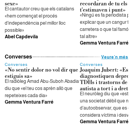
sexe»
recordaran de tu els q
El cantautor creu que els catalans
t'estimaven i punt»
«Ningú es fa periodista pe
«hem començat el procés
explicar que un cangur t
d'independència pel millor lloc
carretera o que tal famós 
possible»
tal altre»
Abel Capdevila
Gemma Ventura Farré
Converses
Veure'n més
Converses
Converses
«No sentir dolor no vol dir que
Joaquim Jubert: «Es
estiguis sa»
diagnostiquen depress
El radiòleg Amad Abu-Suboh Abadia
TDHs i trastorns de l’
autista a tort i a dret»
diu que «el teu cos aprèn allò que
El neuròleg diu que «este
repeteixes cada dia»
una societat dèbil que no
Gemma Ventura Farré
d’autoobservar, que es qu
considera víctima i desva
Gemma Ventura Farré