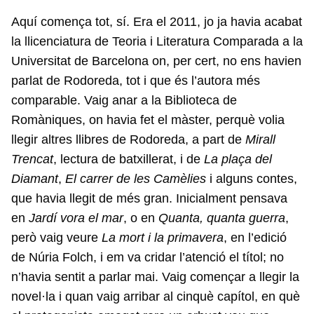
Aquí comença tot, sí. Era el 2011, jo ja havia acabat
la llicenciatura de Teoria i Literatura Comparada a la
Universitat de Barcelona on, per cert, no ens havien
parlat de Rodoreda, tot i que és l’autora més
comparable. Vaig anar a la Biblioteca de
Romàniques, on havia fet el màster, perquè volia
llegir altres llibres de Rodoreda, a part de
Mirall
Trencat
, lectura de batxillerat, i de
La plaça del
Diamant
,
El carrer de les Camèlies
i alguns contes,
que havia llegit de més gran. Inicialment pensava
en
Jardí vora el mar
, o en
Quanta, quanta guerra
,
però vaig veure
La mort i la primavera
, en l’edició
de Núria Folch, i em va cridar l’atenció el títol; no
n’havia sentit a parlar mai. Vaig començar a llegir la
novel·la i quan vaig arribar al cinquè capítol, en què