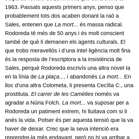
1963. Passats aquests primers anys, penso que
probablement tots dos acaben donant la raó a
Sales, entenen que
La mort...
és massa radical.
Rodoreda té més de 50 anys i és molt conscient
també de què li demanen els agents culturals. El
que trobo meravellós i d’una intel·ligència molt fina
és la resposta de l’escriptora a la insistència de
Sales, perquè Rodoreda escrivís una altra novel·la
en la línia de
La plaça...
, i abandonés
La mort...
En
lloc d’una altra Colometa, li presenta Cecília C., una
prostituta.
El carrer de les Camèlies
només va
agradar a Núria Folch.
La mort...
va suposar per a
Rodoreda un patiment extrem, hi lluitava com si li
anés la vida. Potser és per aquesta tensió que la va
haver de deixar. Crec que la seva intenció era
reprendre-la més endavant, però no hi va arribar a