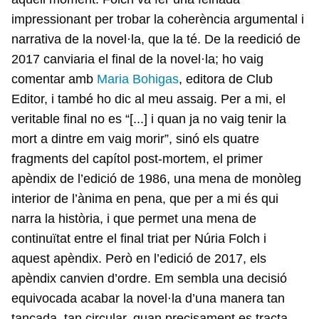
impressionant per trobar la coherència argumental i
narrativa de la novel·la, que la té. De la reedició de
2017 canviaria el final de la novel·la; ho vaig
comentar amb
Maria Bohigas
, editora de Club
Editor, i també ho dic al meu assaig. Per a mi, el
veritable final no es “[...] i quan ja no vaig tenir la
mort a dintre em vaig morir”, sinó els quatre
fragments del capítol post-mortem, el primer
apèndix de l’edició de 1986, una mena de monòleg
interior de l’ànima en pena, que per a mi és qui
narra la història, i que permet una mena de
continuïtat entre el final triat per Núria Folch i
aquest apèndix. Però en l’edició de 2017, els
apèndix canvien d’ordre. Em sembla una decisió
equivocada acabar la novel·la d’una manera tan
tancada, tan circular, quan precisament es tracta