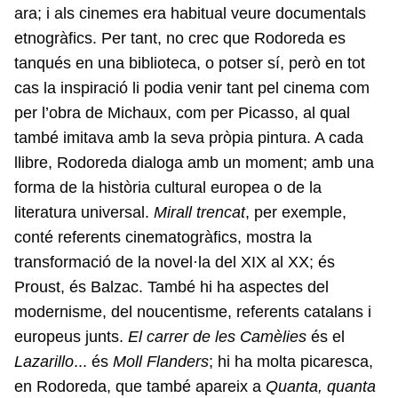
ara; i als cinemes era habitual veure documentals
etnogràfics. Per tant, no crec que Rodoreda es
tanqués en una biblioteca, o potser sí, però en tot
cas la inspiració li podia venir tant pel cinema com
per l’obra de Michaux, com per Picasso, al qual
també imitava amb la seva pròpia pintura. A cada
llibre, Rodoreda dialoga amb un moment; amb una
forma de la història cultural europea o de la
literatura universal.
Mirall trencat
, per exemple,
conté referents cinematogràfics, mostra la
transformació de la novel·la del XIX al XX; és
Proust, és Balzac. També hi ha aspectes del
modernisme, del noucentisme, referents catalans i
europeus junts.
El carrer de les Camèlies
és el
Lazarillo
... és
Moll Flanders
; hi ha molta picaresca,
en Rodoreda, que també apareix a
Quanta, quanta