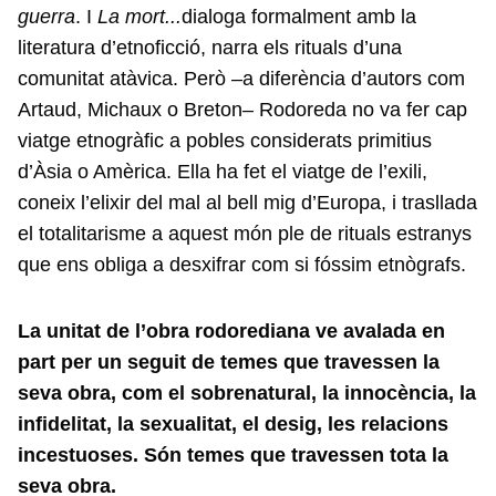
guerra
. I
La mort...
dialoga formalment amb la
literatura d’etnoficció, narra els rituals d’una
comunitat atàvica. Però –a diferència d’autors com
Artaud, Michaux o Breton– Rodoreda no va fer cap
viatge etnogràfic a pobles considerats primitius
d’Àsia o Amèrica. Ella ha fet el viatge de l’exili,
coneix l’elixir del mal al bell mig d’Europa, i trasllada
el totalitarisme a aquest món ple de rituals estranys
que ens obliga a desxifrar com si fóssim etnògrafs.
La unitat de l’obra rodorediana ve avalada en
part per un seguit de temes que travessen la
seva obra, com el sobrenatural, la innocència, la
infidelitat, la sexualitat, el desig, les relacions
incestuoses. Són temes que travessen tota la
seva obra.