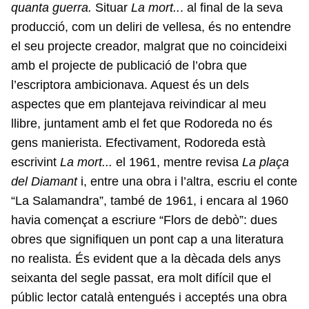
quanta guerra.
Situar
La mort..
. al final de la seva
producció, com un deliri de vellesa, és no entendre
el seu projecte creador, malgrat que no coincideixi
amb el projecte de publicació de l’obra que
l’escriptora ambicionava. Aquest és un dels
aspectes que em plantejava reivindicar al meu
llibre, juntament amb el fet que Rodoreda no és
gens manierista. Efectivament, Rodoreda està
escrivint
La mort...
el 1961, mentre revisa
La plaça
del Diamant
i, entre una obra i l’altra, escriu el conte
“La Salamandra”, també de 1961, i encara al 1960
havia començat a escriure “Flors de debò”: dues
obres que signifiquen un pont cap a una literatura
no realista. És evident que a la dècada dels anys
seixanta del segle passat, era molt difícil que el
públic lector català entengués i acceptés una obra