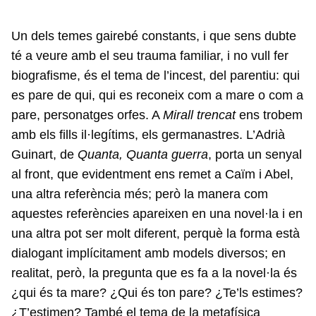
Un dels temes gairebé constants, i que sens dubte
té a veure amb el seu trauma familiar, i no vull fer
biografisme, és el tema de l’incest, del parentiu: qui
es pare de qui, qui es reconeix com a mare o com a
pare, personatges orfes. A
Mirall trencat
ens trobem
amb els fills il·legítims, els germanastres. L’Adrià
Guinart, de
Quanta, Quanta guerra
, porta un senyal
al front, que evidentment ens remet a Caïm i Abel,
una altra referència més; però la manera com
aquestes referències apareixen en una novel·la i en
una altra pot ser molt diferent, perquè la forma està
dialogant implícitament amb models diversos; en
realitat, però, la pregunta que es fa a la novel·la és
¿qui és ta mare? ¿Qui és ton pare? ¿Te’ls estimes?
¿T’estimen? També el tema de la metafísica