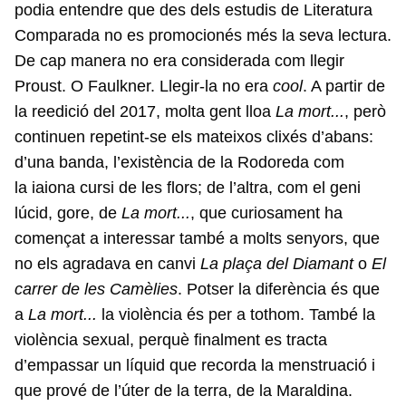
podia entendre que des dels estudis de Literatura
Comparada no es promocionés més la seva lectura.
De cap manera no era considerada com llegir
Proust. O Faulkner. Llegir-la no era
cool
. A partir de
la reedició del 2017, molta gent lloa
La mort...
, però
continuen repetint-se els mateixos clixés d’abans:
d’una banda, l’existència de la Rodoreda com
la iaiona cursi de les flors; de l’altra, com el geni
lúcid, gore, de
La mort...
, que curiosament ha
començat a interessar també a molts senyors, que
no els agradava en canvi
La plaça del Diamant
o
El
carrer de les Camèlies
. Potser la diferència és que
a
La mort...
la violència és per a tothom. També la
violència sexual, perquè finalment es tracta
d’empassar un líquid que recorda la menstruació i
que prové de l’úter de la terra, de la Maraldina.