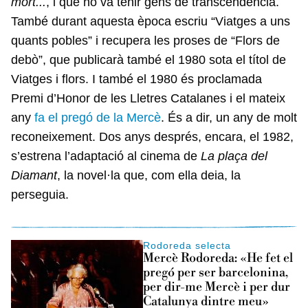
mort...
, i que no va tenir gens de transcendència.
També durant aquesta època escriu “Viatges a uns
quants pobles” i recupera les proses de “Flors de
debò”, que publicarà també el 1980 sota el títol de
Viatges i flors. I també el 1980 és proclamada
Premi d’Honor de les Lletres Catalanes i el mateix
any
fa el pregó de la Mercè
. És a dir, un any de molt
reconeixement. Dos anys després, encara, el 1982,
s’estrena l’adaptació al cinema de
La plaça del
Diamant
, la novel·la que, com ella deia, la
perseguia.
Rodoreda selecta
Mercè Rodoreda: «He fet el
pregó per ser barcelonina,
per dir-me Mercè i per dur
Catalunya dintre meu»