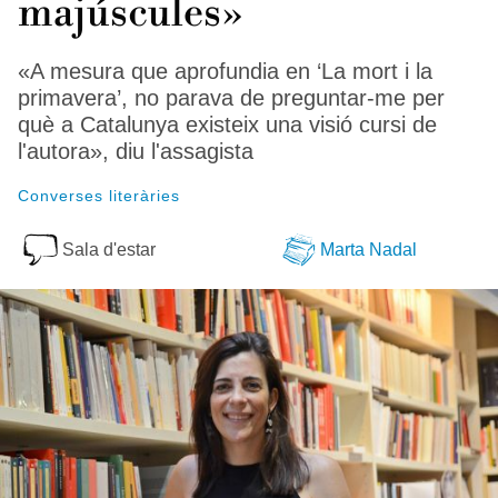
majúscules»
«A mesura que aprofundia en ‘La mort i la
primavera’, no parava de preguntar-me per
què a Catalunya existeix una visió cursi de
l'autora», diu l'assagista
Converses literàries
Sala d'estar
Marta Nadal