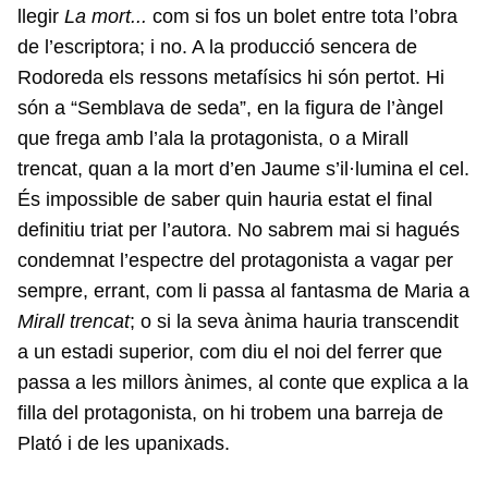
llegir
La mort...
com si fos un bolet entre tota l’obra
de l’escriptora; i no. A la producció sencera de
Rodoreda els ressons metafísics hi són pertot. Hi
són a “Semblava de seda”, en la figura de l’àngel
que frega amb l’ala la protagonista, o a Mirall
trencat, quan a la mort d’en Jaume s’il·lumina el cel.
És impossible de saber quin hauria estat el final
definitiu triat per l’autora. No sabrem mai si hagués
condemnat l’espectre del protagonista a vagar per
sempre, errant, com li passa al fantasma de Maria a
Mirall trencat
; o si la seva ànima hauria transcendit
a un estadi superior, com diu el noi del ferrer que
passa a les millors ànimes, al conte que explica a la
filla del protagonista, on hi trobem una barreja de
Plató i de les upanixads.