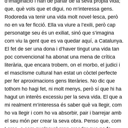
d’imaginació i han de parlar de la seva pròpia vida;
que, què vols que et digui, no m’interessa gens.
Rodoreda va tenir una vida molt novel·lesca, però
no en va fer ficció. Ella va viure a l’exili, però cap
personatge seu és un exiliat, sinó que s’imagina
com viu la gent que es va quedar aquí, a Catalunya.
El fet de ser una dona i d’haver tingut una vida tan
poc convencional ha abonat una mena de crítica
literària, que encara trobem, on el morbo, el judici i
el masclisme cultural han estat un còctel perfecte
per fer aproximacions gens literàries. No dic que
tothom ho hagi fet, ni molt menys, però sí que hi ha
hagut un interès excessiu per la seva vida. El que a
mi realment m’interessa és saber què va llegir, com
ho va llegir i com ho va absorbir, pair i barrejar amb
el seu món per crear la seva obra. Penso que, com