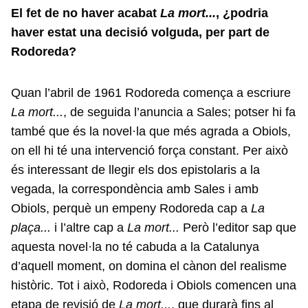
El fet de no haver acabat
La mort...
, ¿podria
haver estat una decisió volguda, per part de
Rodoreda?
Quan l’abril de 1961 Rodoreda comença a escriure
La mort...
, de seguida l’anuncia a Sales; potser hi fa
també que és la novel·la que més agrada a Obiols,
on ell hi té una intervenció força constant. Per això
és interessant de llegir els dos epistolaris a la
vegada, la correspondència amb Sales i amb
Obiols, perquè un empeny Rodoreda cap a
La
plaça...
i l’altre cap a
La mort...
Però l’editor sap que
aquesta novel·la no té cabuda a la Catalunya
d’aquell moment, on domina el cànon del realisme
històric. Tot i això, Rodoreda i Obiols comencen una
etapa de revisió de
La mort...
, que durarà fins al