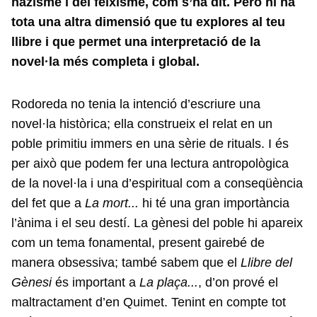
nazisme i del feixisme, com s’ha dit. Però hi ha
tota una altra dimensió que tu explores al teu
llibre i que permet una interpretació de la
novel·la més completa i global.
Rodoreda no tenia la intenció d’escriure una
novel·la històrica; ella construeix el relat en un
poble primitiu immers en una sèrie de rituals. I és
per això que podem fer una lectura antropològica
de la novel·la i una d’espiritual com a conseqüència
del fet que a
La mort...
hi té una gran importància
l’ànima i el seu destí. La gènesi del poble hi apareix
com un tema fonamental, present gairebé de
manera obsessiva; també sabem que el
Llibre del
Gènesi
és important a
La plaça...
, d’on prové el
maltractament d’en Quimet. Tenint en compte tot