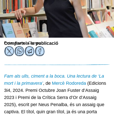
Foto: Prats i Camps
Comparteix la publicació
Fam als ulls, ciment a la boca. Una lectura de ‘La
mort i la primavera’
, de
Mercè Rodoreda
(Edicions
3i4, 2024. Premi Octubre Joan Fuster d’Assaig
2023 i Premi de la Crítica Serra d’Or d’Assaig
2025), escrit per Neus Penalba, és un assaig que
captiva. El títol, quin gran títol, ja és una porta