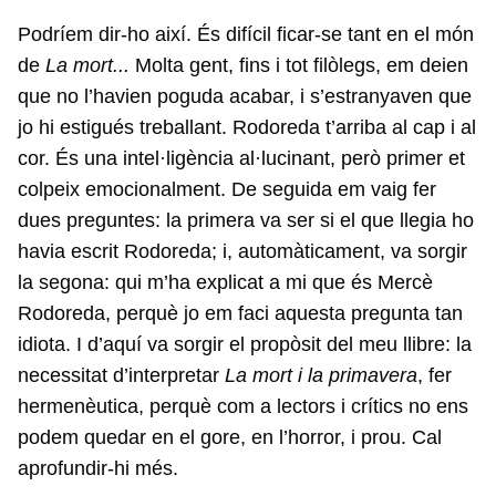
Podríem dir-ho així. És difícil ficar-se tant en el món
de
La mort...
Molta gent, fins i tot filòlegs, em deien
que no l’havien poguda acabar, i s’estranyaven que
jo hi estigués treballant. Rodoreda t’arriba al cap i al
cor. És una intel·ligència al·lucinant, però primer et
colpeix emocionalment. De seguida em vaig fer
dues preguntes: la primera va ser si el que llegia ho
havia escrit Rodoreda; i, automàticament, va sorgir
la segona: qui m’ha explicat a mi que és Mercè
Rodoreda, perquè jo em faci aquesta pregunta tan
idiota. I d’aquí va sorgir el propòsit del meu llibre: la
necessitat d’interpretar
La mort i la primavera
, fer
hermenèutica, perquè com a lectors i crítics no ens
podem quedar en el gore, en l’horror, i prou. Cal
aprofundir-hi més.