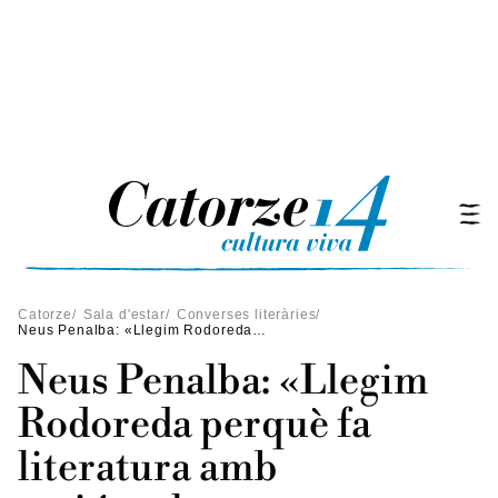
Catorze
/
Sala d'estar
/
Converses literàries
/
Neus Penalba: «Llegim Rodoreda perquè fa literatura amb majúscules»
Neus Penalba: «Llegim
Rodoreda perquè fa
literatura amb