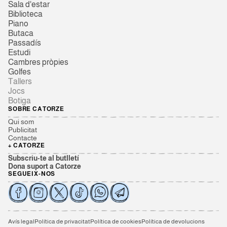
Sala d'estar
Biblioteca
Piano
Butaca
Passadís
Estudi
Cambres pròpies
Golfes
Tallers
Jocs
Botiga
SOBRE CATORZE
Qui som
Publicitat
Contacte
+ CATORZE
Subscriu-te al butlletí
Dona suport a Catorze
SEGUEIX-NOS
Avís legal
Política de privacitat
Política de cookies
Política de devolucions