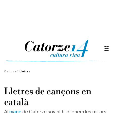
Catorze
/
Lletres
Lletres de cançons en
català
Al
piano
de Catorze sovint hi difonem les millors