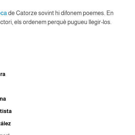
eca
de Catorze sovint hi difonem poemes. En
ctori, els ordenem perquè pugueu llegir-los.
tra
nna
tista
ález