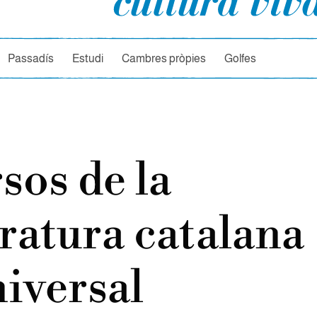
rcador
Passadís
Estudi
Cambres pròpies
Golfes
sos de la
eratura catalana
niversal