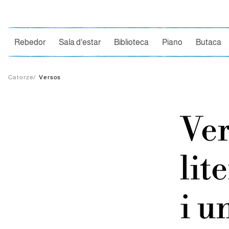
Ce
Rebedor
Sala d'estar
Biblioteca
Piano
Butaca
Catorze
/
Versos
Ver
lit
i u