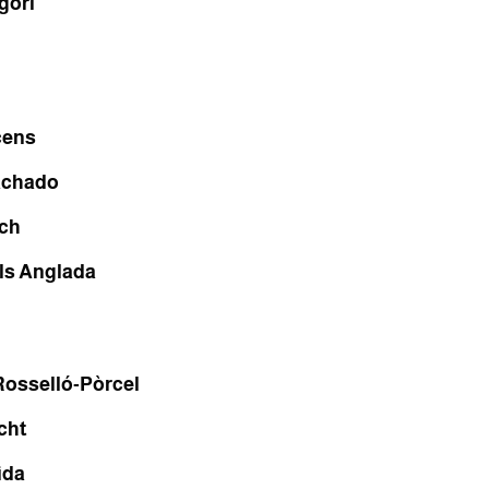
gori
cens
achado
ch
ls Anglada
osselló-Pòrcel
cht
ida