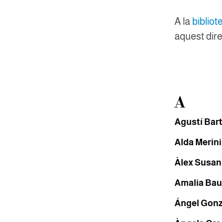
A la
bibliot
aquest dire
A
Agustí Bar
Alda Merini
Àlex Susa
Amalia Bau
Ángel Gonz