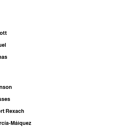
ott
uel
mas
inson
sses
rt Rexach
rcía-Máiquez