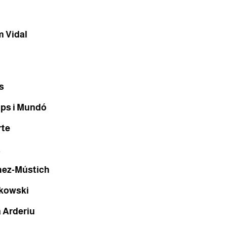
m Vidal
s
ps i Mundó
rte
a
hez-Mústich
kowski
 Arderiu