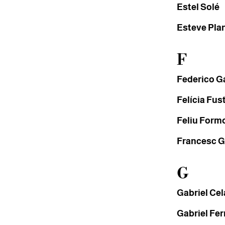
Estel Solé
Esteve Pla
F
Federico G
Felícia Fus
Feliu Form
Francesc G
G
Gabriel Ce
Gabriel Fer