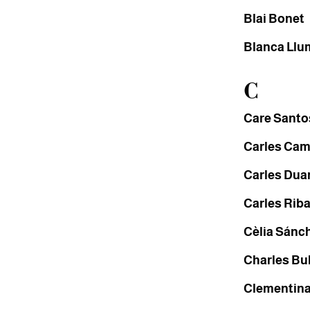
Blai Bonet
Blanca Llu
C
Care Santo
Carles Cam
Carles Dua
Carles Rib
Cèlia Sánc
Charles Bu
Clementina