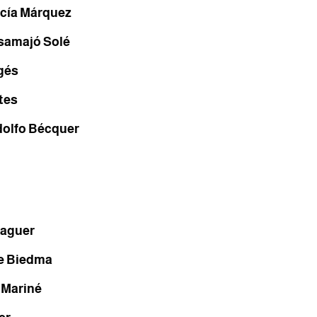
rcía Márquez
amajó Solé
gés
tes
olfo Bécquer
daguer
de Biedma
 Mariné