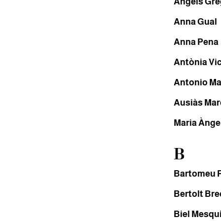
Àngels Gre
Anna Gual
Anna Pena
Antònia Vi
Antonio M
Ausiàs Mar
Maria Ànge
B
Bartomeu R
Bertolt Bre
Biel Mesqu