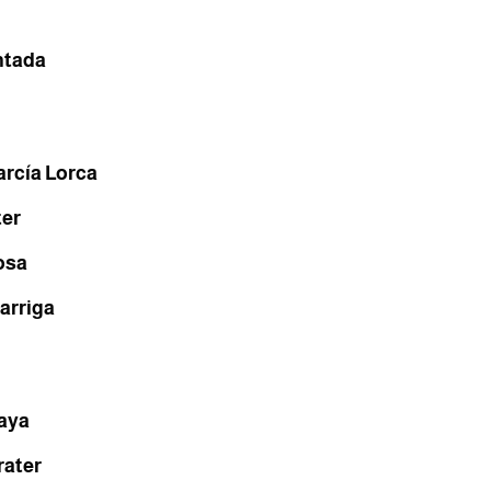
ntada
arcía Lorca
ter
osa
arriga
laya
rater