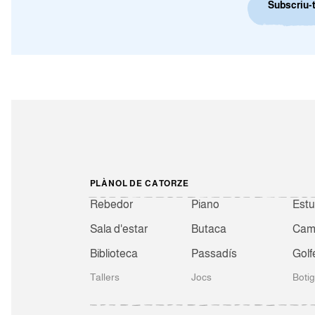
Subscriu-t
PLÀNOL DE CATORZE
Rebedor
Piano
Estu
Sala d'estar
Butaca
Camb
Biblioteca
Passadís
Golf
Tallers
Jocs
Boti