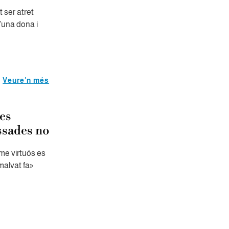
 ser atret
d’una dona i
Veure'n més
es
ssades no
ome virtuós es
malvat fa»