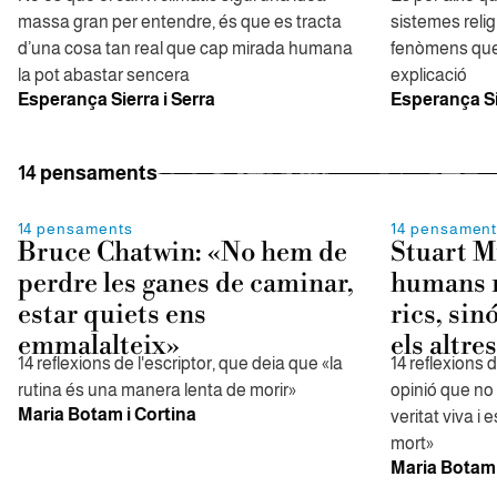
massa gran per entendre, és que es tracta
sistemes relig
d’una cosa tan real que cap mirada humana
fenòmens qu
la pot abastar sencera
explicació
Esperança Sierra i Serra
Esperança Si
14 pensaments
14 pensaments
14 pensamen
Bruce Chatwin: «No hem de
Stuart Mi
perdre les ganes de caminar,
humans n
estar quiets ens
rics, sin
emmalalteix»
els altre
14 reflexions de l'escriptor, que deia que «la
14 reflexions 
rutina és una manera lenta de morir»
opinió que no 
Maria Botam i Cortina
veritat viva i
mort»
Maria Botam 