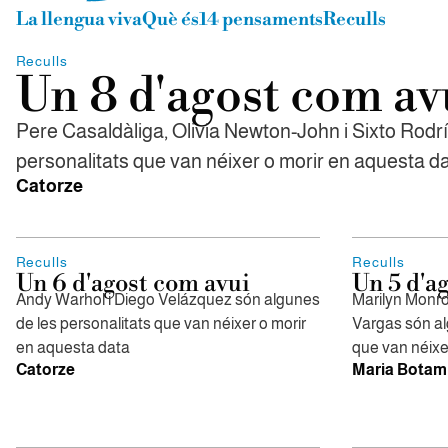
La llengua viva
Què és
14 pensaments
Reculls
Reculls
Un 8 d'agost com av
Pere Casaldàliga, Olivia Newton-John i Sixto Rodr
personalitats que van néixer o morir en aquesta d
Catorze
Reculls
Reculls
Un 6 d'agost com avui
Un 5 d'a
Andy Warhol i Diego Velázquez són algunes
Marilyn Monro
de les personalitats que van néixer o morir
Vargas són al
en aquesta data
que van néixe
Catorze
Maria Botam 