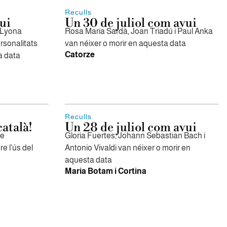
Reculls
ui
Un 30 de juliol com avui
o Lyona
Rosa Maria Sardà, Joan Triadú i Paul Anka
rsonalitats
van néixer o morir en aquesta data
Catorze
a data
Reculls
atalà!
Un 28 de juliol com avui
ue
Gloria Fuertes, Johann Sebastian Bach i
e l’ús del
Antonio Vivaldi van néixer o morir en
aquesta data
Maria Botam i Cortina