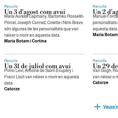
Reculls
Reculls
Un 3 d'agost com avui
Un 2 d'a
Maria Aurèlia Capmany, Bartomeu Rosselló-
Manuel Forcan
Pòrcel, Joseph Conrad, Colette i Nino Bravo
personalitats 
són algunes de les personalitats que van
aquesta data
Maria Botam 
néixer o morir en aquesta data
Maria Botam i Cortina
Reculls
Reculls
Un 31 de juliol com avui
Un 29 de
Primo Levi, Antoine de Saint-Exupéry i
Van Gogh, Ro
Franz Liszt van néixer o morir en aquesta
van néixer o 
Catorze
data
Catorze
Veure’