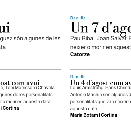
Reculls
ui
Un 7 d'ag
íguez són algunes de les
Pau Riba i Joan Salvat-
ata
néixer o morir en aques
Catorze
Reculls
gost com avui
Un 4 d'agost com a
e, Toni Morrisson i Chavela
Louis Armstrong, Hans Christi
gunes de les personalitats
Antonio Machín són algunes d
r o morir en aquesta data
personalitats que van néixer o
i Cortina
aquesta data
Maria Botam i Cortina