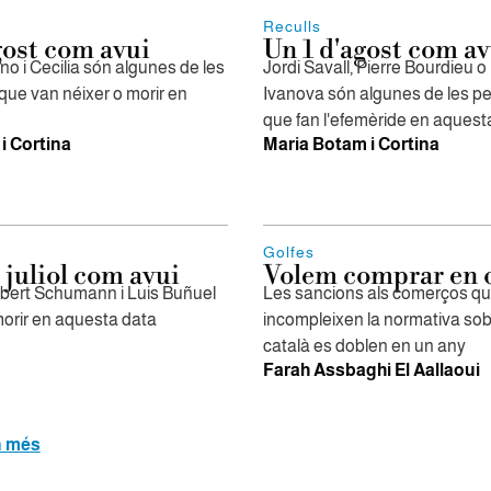
Reculls
gost com avui
Un 1 d'agost com av
o i Cecilia són algunes de les
Jordi Savall, Pierre Bourdieu 
que van néixer o morir en
Ivanova són algunes de les pe
que fan l'efemèride en aquest
i Cortina
Maria Botam i Cortina
Golfes
 juliol com avui
Volem comprar en c
bert Schumann i Luis Buñuel
Les sancions als comerços q
morir en aquesta data
incompleixen la normativa sobr
català es doblen en un any
Farah Assbaghi El Aallaoui
n més