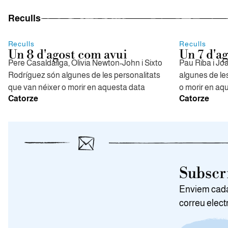
Reculls
Reculls
Reculls
Un 8 d'agost com avui
Un 7 d'a
Pere Casaldàliga, Olivia Newton-John i Sixto
Pau Riba i Jo
Rodríguez són algunes de les personalitats
algunes de le
que van néixer o morir en aquesta data
o morir en aq
Catorze
Catorze
Subscri
Enviem cada 
correu elect