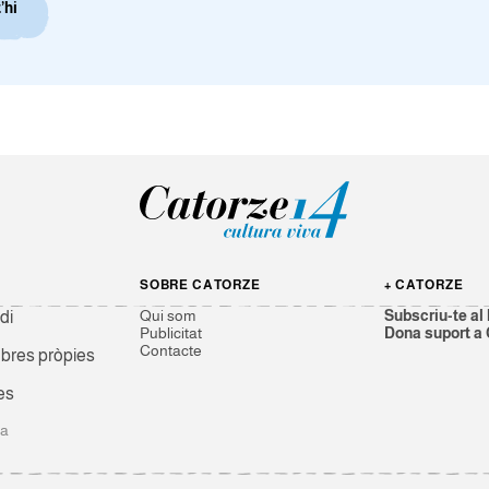
’hi
SOBRE CATORZE
+ CATORZE
Qui som
Subscriu-te al 
di
Publicitat
Dona suport a
Contacte
res pròpies
es
ga