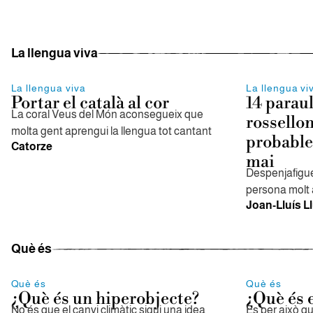
La llengua viva
La llengua viva
La llengua vi
Portar el català al cor
14 paraul
La coral Veus del Món aconsegueix que
rossello
molta gent aprengui la llengua tot cantant
probable
Catorze
mai
Despenjafigue
persona molt 
Joan-Lluís Ll
Què és
Què és
Què és
¿Què és un hiperobjecte?
¿Què és e
No és que el canvi climàtic sigui una idea
És per això qu