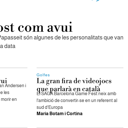
ost com avui
Papasseit són algunes de les personalitats que van
ta data
Golfes
vui
La gran fira de videojocs
an Andersen i
que parlarà en català
e les
El SAGA Barcelona Game Fest neix amb
 morir en
l'ambició de convertir-se en un referent al
sud d'Europa
Maria Botam i Cortina