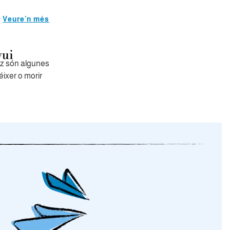
Veure'n més
vui
z són algunes
éixer o morir