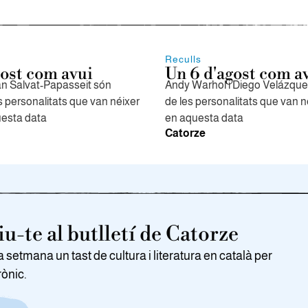
Reculls
gost com avui
Un 6 d'agost com a
an Salvat-Papasseit són
Andy Warhol i Diego Velázque
s personalitats que van néixer
de les personalitats que van n
uesta data
en aquesta data
Catorze
u-te al butlletí de Catorze
setmana un tast de cultura i literatura en català per
rònic.