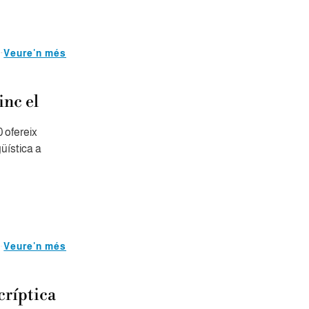
Veure'n més
inc el
0 ofereix
güística a
Veure'n més
críptica