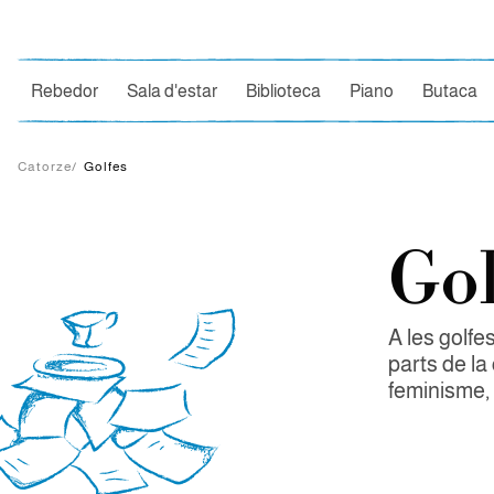
Ce
Rebedor
Sala d'estar
Biblioteca
Piano
Butaca
Catorze
/
Golfes
Gol
A les golfes
parts de la
feminisme, 