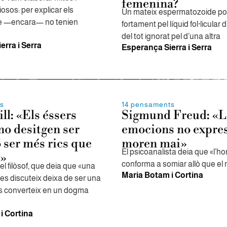
femenina?
iosos: per explicar els
Un mateix espermatozoide pot
e —encara— no tenien
fortament pel líquid fol·licular 
del tot ignorat pel d’una altra
erra i Serra
Esperança Sierra i Serra
ts
14 pensaments
ll: «Els éssers
Sigmund Freud: «L
o desitgen ser
emocions no expre
ó ser més rics que
moren mai»
El psicoanalista deia que «l’h
s»
conforma a somiar allò que el 
del filòsof, que deia que «una
Maria Botam i Cortina
es discuteix deixa de ser una
 es converteix en un dogma
i Cortina