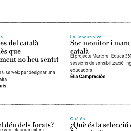
va
La llengua viva
es del català
Soc monitor i mant
nès que
català
El projecte Martorell Educa 36
ment no heu sentit
sessions de sensibilització lin
educadors
s: serveix per designar una
Èlia Campreciós
alta
uís
Què és
l déu dels forats?
¿Què és la selecció 
e vam elaborar mites i