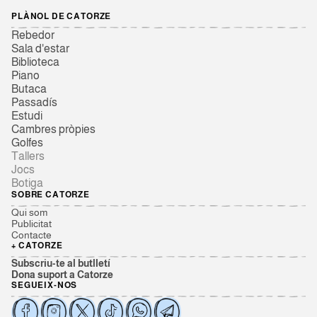
PLÀNOL DE CATORZE
Rebedor
Sala d'estar
Biblioteca
Piano
Butaca
Passadís
Estudi
Cambres pròpies
Golfes
Tallers
Jocs
Botiga
SOBRE CATORZE
Qui som
Publicitat
Contacte
+ CATORZE
Subscriu-te al butlletí
Dona suport a Catorze
SEGUEIX-NOS