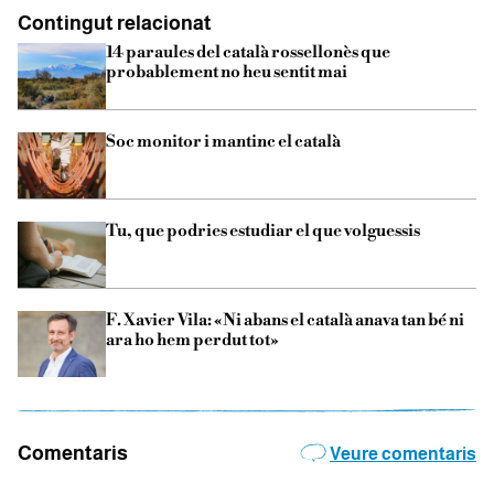
Contingut relacionat
14 paraules del català rossellonès que
probablement no heu sentit mai
Soc monitor i mantinc el català
Tu, que podries estudiar el que volguessis
F. Xavier Vila: «Ni abans el català anava tan bé ni
ara ho hem perdut tot»
Comentaris
Veure comentaris