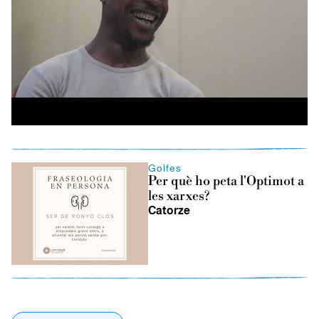
Golfes
Per què ho peta l'Optimot a
les xarxes?
Catorze