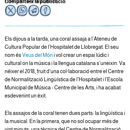
Foto: CNL de l'Hospitalet
Comparteix la publicació
Els dijous a la tarda, una coral assaja a l’Ateneu de
Cultura Popular de l’Hospitalet de Llobregat. El seu
nom és
Veus del Món
i vol crear un espai lúdic i
cultural on la música i la llengua catalana s’uneixin. Va
néixer el 2018, fruit d’una col·laboració entre el Centre
de Normalització Lingüística de l’Hospitalet i l’Escola
Municipal de Música - Centre de les Arts, i ha acabat
esdevenint un èxit.
Els assajos de la coral tenen dues parts: la lingüística i
la musical. En la primera, que no sol ocupar més de
vint minuts, una tècnica del Centre de Normalització