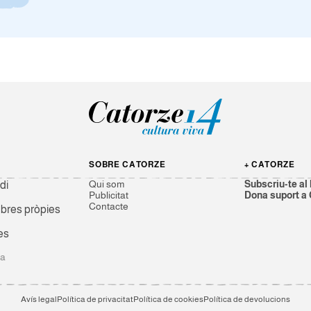
SOBRE CATORZE
+ CATORZE
Qui som
Subscriu-te al 
di
Publicitat
Dona suport a
Contacte
res pròpies
es
ga
Avís legal
Política de privacitat
Política de cookies
Política de devolucions