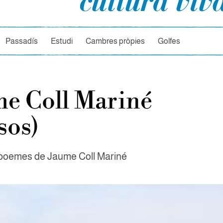
rcador
Passadís
Estudi
Cambres pròpies
Golfes
e Coll Mariné
sos)
s poemes de Jaume Coll Mariné