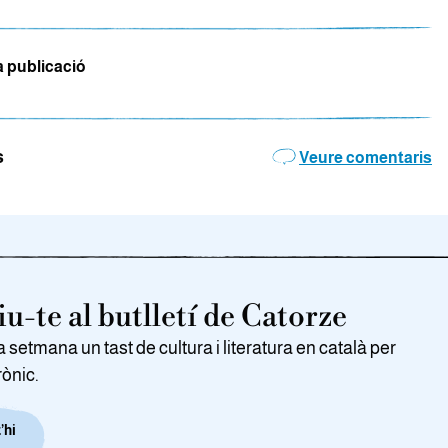
a publicació
s
Veure comentaris
u-te al butlletí de Catorze
setmana un tast de cultura i literatura en català per
rònic.
’hi