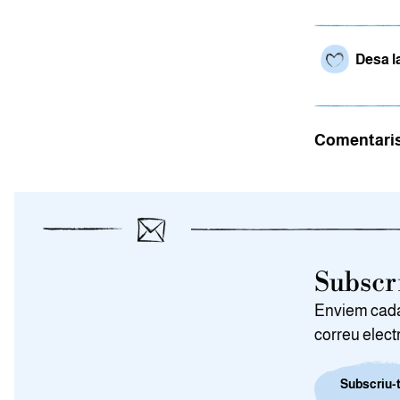
Desa l
Comentari
Subscri
Enviem cada 
correu elect
Subscriu-t