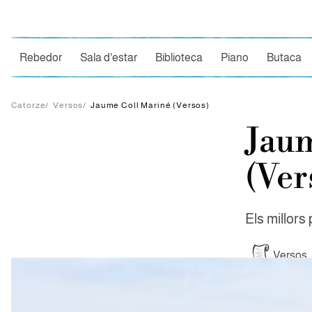
Ce
Rebedor
Sala d'estar
Biblioteca
Piano
Butaca
Catorze
/
Versos
/
Jaume Coll Mariné (Versos)
Jaum
(Ver
Els millor
Versos