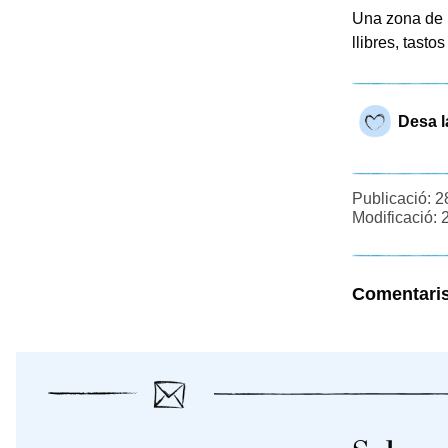
Una zona de l
llibres, tastos
Desa l
Publicació: 2
Modificació: 
Comentari