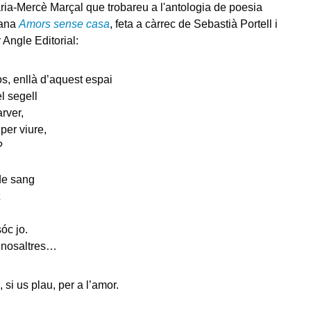
a-Mercè Marçal que trobareu a l'antologia de poesia
lana
Amors sense casa
, feta a càrrec de Sebastià Portell i
 Angle Editorial:
s, enllà d’aquest espai
l segell
arver,
per viure,
?
 de sang
sóc jo.
 nosaltres…
, si us plau, per a l’amor.