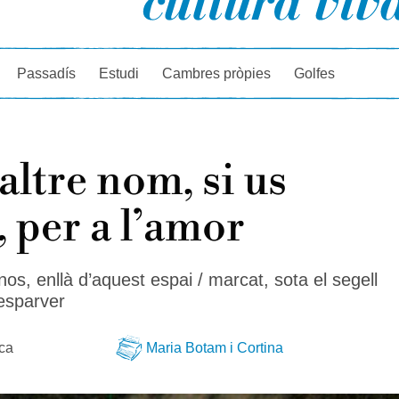
rcador
Passadís
Estudi
Cambres pròpies
Golfes
 altre nom, si us
, per a l’amor
os, enllà d’aquest espai / marcat, sota el segell
l’esparver
eca
Maria Botam i Cortina