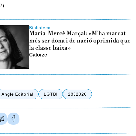
7)
Biblioteca
Maria-Mercè Marçal: «M'ha marcat
més ser dona i de nació oprimida que
la classe baixa»
Catorze
Angle Editorial
LGTBI
28J2026