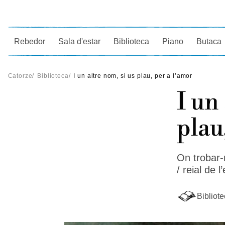
Ce
Rebedor
Sala d'estar
Biblioteca
Piano
Butaca
Catorze
/
Biblioteca
/
I un altre nom, si us plau, per a l’amor
I un
plau
On trobar-n
/ reial de 
Bibliot