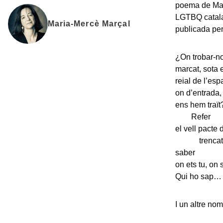
poema de Mari
LGTBQ cata
Maria-Mercè Marçal
publicada per
¿On trobar-no
marcat, sota e
reial de l’esp
on d’entrada, 
ens hem traït
Refer
el vell pacte
trencat
saber
on ets tu, on 
Qui ho sap…
I un altre nom