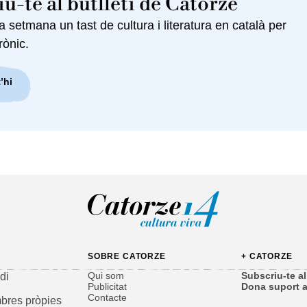
u-te al butlletí de Catorze
setmana un tast de cultura i literatura en català per
rònic.
’hi
SOBRE CATORZE
+ CATORZE
Qui som
Subscriu-te al 
di
Publicitat
Dona suport a
Contacte
bres pròpies