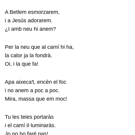
A Betlem esmorzarem,
i a Jesús adorarem.
¿I amb neu hi anem?
Per la neu que al camí hi ha,
la calor ja la fondrà.
Oi, i la que fa!
Apa aixeca't, encèn el foc
i no anem a poc a poc.
Mira, massa que em moc!
Tu les teies portaràs
i el camí il·luminaràs.
Jo no ho faré pas!