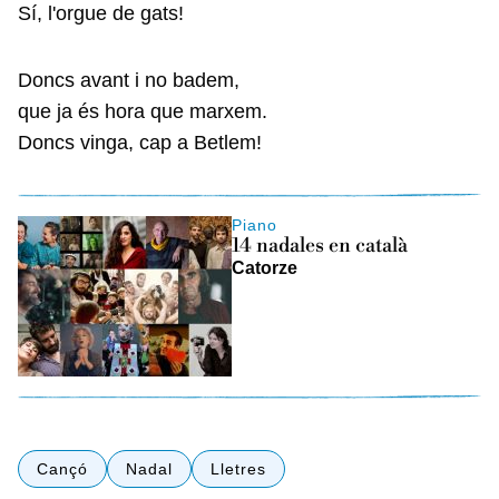
Sí, l'orgue de gats!
Doncs avant i no badem,
que ja és hora que marxem.
Doncs vinga, cap a Betlem!
Piano
14 nadales en català
Catorze
Cançó
Nadal
Lletres