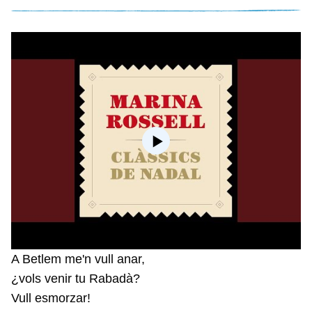
A Betlem me'n vull anar,
¿vols venir tu Rabadà?
Vull esmorzar!