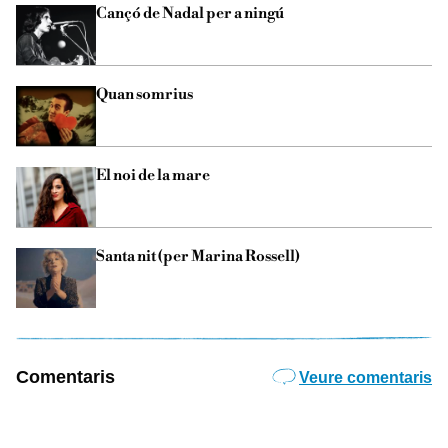
Cançó de Nadal per a ningú
Quan somrius
El noi de la mare
Santa nit (per Marina Rossell)
Comentaris
Veure comentaris