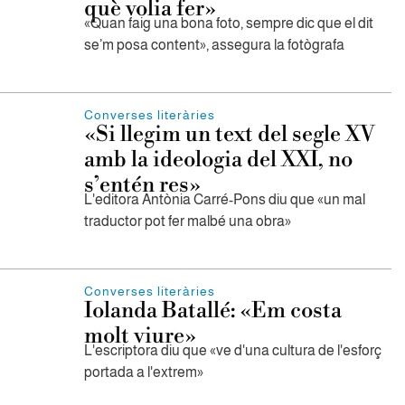
què volia fer»
«Quan faig una bona foto, sempre dic que el dit
se’m posa content», assegura la fotògrafa
Converses literàries
«Si llegim un text del segle XV
amb la ideologia del XXI, no
s’entén res»
L'editora Antònia Carré-Pons diu que «un mal
traductor pot fer malbé una obra»
Converses literàries
Iolanda Batallé: «Em costa
molt viure»
L'escriptora diu que «ve d'una cultura de l'esforç
portada a l'extrem»