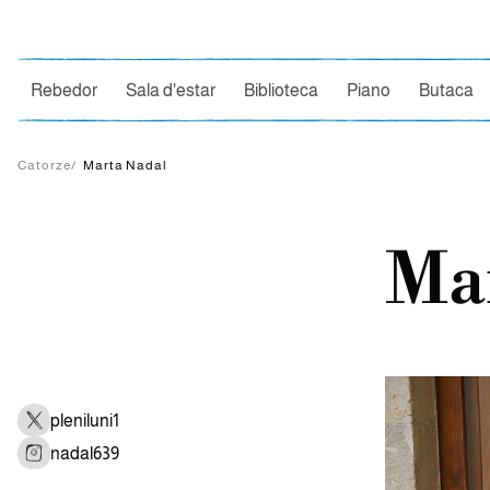
Ce
Rebedor
Sala d'estar
Biblioteca
Piano
Butaca
Catorze
/
Marta Nadal
Ma
pleniluni1
nadal639