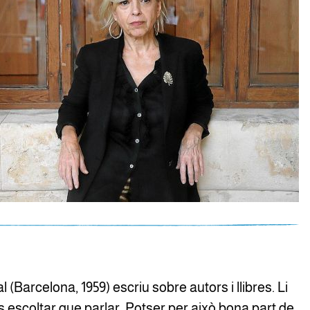
 (Barcelona, 1959) escriu sobre autors i llibres. Li
escoltar que parlar. Potser per això bona part de