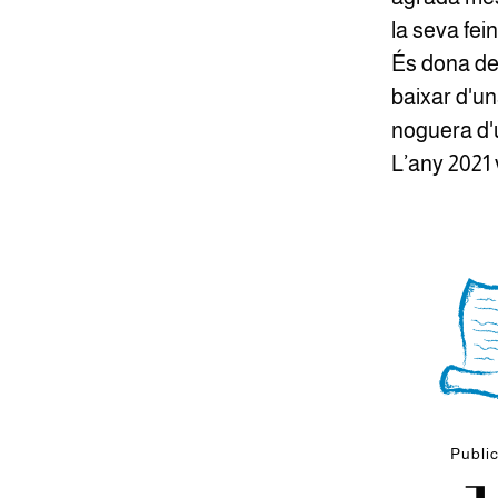
la seva fei
És dona de 
baixar d'un
noguera d'u
L’any 2021 v
Publi