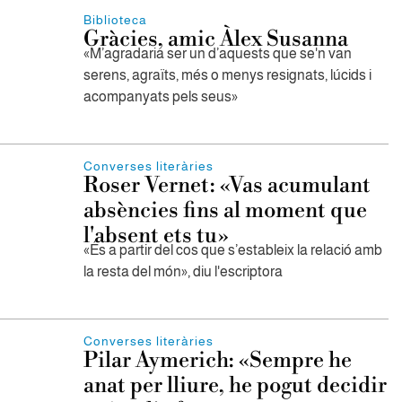
Biblioteca
Gràcies, amic Àlex Susanna
«M’agradaria ser un d’aquests que se'n van
serens, agraïts, més o menys resignats, lúcids i
acompanyats pels seus»
Converses literàries
Roser Vernet: «Vas acumulant
absències fins al moment que
l'absent ets tu»
«És a partir del cos que s’estableix la relació amb
la resta del món», diu l'escriptora
Converses literàries
Pilar Aymerich: «Sempre he
anat per lliure, he pogut decidir