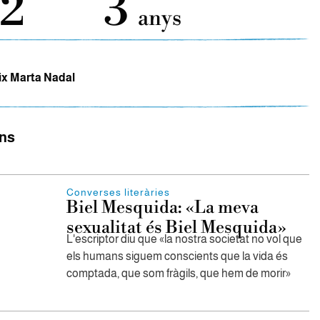
12
3
anys
x Marta Nadal
ons
Converses literàries
Biel Mesquida: «La meva
sexualitat és Biel Mesquida»
L'escriptor diu que «la nostra societat no vol que
els humans siguem conscients que la vida és
comptada, que som fràgils, que hem de morir»