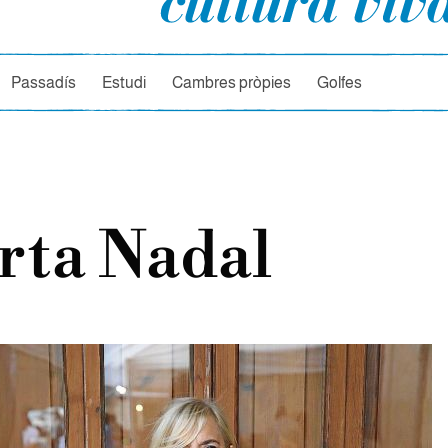
rcador
Passadís
Estudi
Cambres pròpies
Golfes
rta Nadal