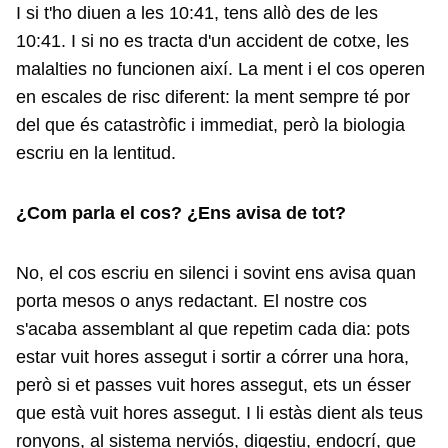
I si t'ho diuen a les 10:41, tens allò des de les
10:41. I si no es tracta d'un accident de cotxe, les
malalties no funcionen així. La ment i el cos operen
en escales de risc diferent: la ment sempre té por
del que és catastròfic i immediat, però la biologia
escriu en la lentitud.
¿Com parla el cos? ¿Ens avisa de tot?
No, el cos escriu en silenci i sovint ens avisa quan
porta mesos o anys redactant. El nostre cos
s'acaba assemblant al que repetim cada dia: pots
estar vuit hores assegut i sortir a córrer una hora,
però si et passes vuit hores assegut, ets un ésser
que està vuit hores assegut. I li estàs dient als teus
ronyons, al sistema nerviós, digestiu, endocrí, que