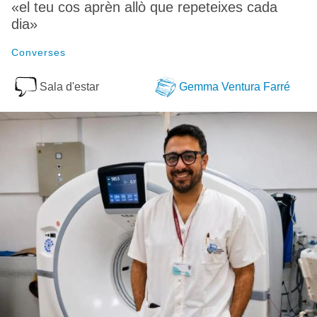
«el teu cos aprèn allò que repeteixes cada
dia»
Converses
Sala d'estar
Gemma Ventura Farré