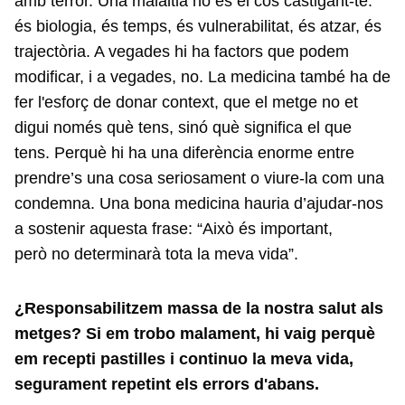
amb terror. Una malaltia no és el cos castigant-te:
és biologia, és temps, és vulnerabilitat, és atzar, és
trajectòria. A vegades hi ha factors que podem
modificar, i a vegades, no. La medicina també ha de
fer l'esforç de donar context, que el metge no et
digui només què tens, sinó què significa el que
tens. Perquè hi ha una diferència enorme entre
prendre’s una cosa seriosament o viure-la com una
condemna. Una bona medicina hauria d’ajudar-nos
a sostenir aquesta frase: “Això és important,
però no determinarà tota la meva vida”.
¿Responsabilitzem massa de la nostra salut als
metges? Si em trobo malament, hi vaig perquè
em recepti pastilles i continuo la meva vida,
segurament repetint els errors d'abans.