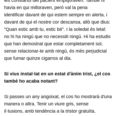
les constants del pacient empitjoraven. També hi
havia en qui milloraven, però val la pena
identificar davant de qui estem sempre en alerta, i
davant de qui el nostre cor descansa, allò que dius:
"Quan estic amb tu, estic bé". I la soledat és letal:
no hi ha ningú que no necessiti ningú. Hi ha estudis
que han demostrat que estar completament sol,
sense relacionar-te amb ningú, és més perjudicial
que fumar quinze cigarros al dia.
Si vius instal·lat en un estat d'ànim trist, ¿el cos
també ho acaba notant?
Si passes un any angoixat, el cos ho mostrarà d'una
manera o altra. Tenir un viure gris, sense
il·lusions, amb tendència a la tristor gratuïta,