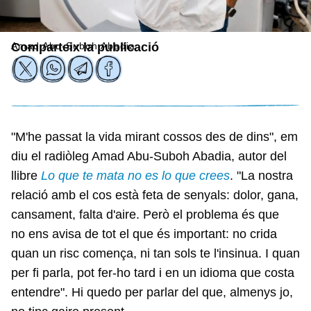
Amad Abu-Suboh Abadia
Comparteix la publicació
"M'he passat la vida mirant cossos des de dins", em
diu el radiòleg Amad Abu-Suboh Abadia, autor del
llibre
Lo que te mata no es lo que crees
. "La nostra
relació amb el cos està feta de senyals: dolor, gana,
cansament, falta d'aire. Però el problema és que
no ens avisa de tot el que és important: no crida
quan un risc comença, ni tan sols te l'insinua. I quan
per fi parla, pot fer-ho tard i en un idioma que costa
entendre". Hi quedo per parlar del que, almenys jo,