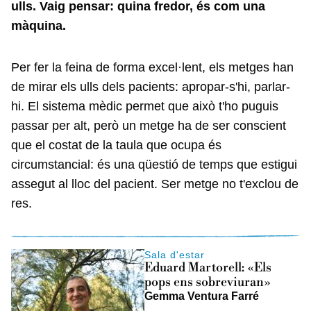
ulls. Vaig pensar: quina fredor, és com una
màquina
.
Per fer la feina de forma excel·lent, els metges han
de mirar els ulls dels pacients: apropar-s'hi, parlar-
hi. El sistema mèdic permet que això t'ho puguis
passar per alt, però un metge ha de ser conscient
que el costat de la taula que ocupa és
circumstancial: és una qüestió de temps que estigui
assegut al lloc del pacient. Ser metge no t'exclou de
res.
Sala d'estar
Eduard Martorell: «Els
pops ens sobreviuran»
Gemma Ventura Farré