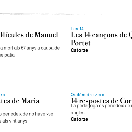
Les 14
l·lícules de Manuel
Les 14 cançons de
Portet
ha mort als 67 anys a causa de
Catorze
ue patia
ero
Quilòmetre zero
stes de Maria
14 respostes de Cor
La pedagoga es penedeix de 
anglès
es penedeix de no haver-se
Catorze
 als vint anys