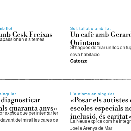
mb llet
Sol, tallat o amb llet
amb Cesk Freixas
Un cafè amb Gerar
li apassionen els temes
Quintana
Si hagués de triar un lloc on fugi
seva habitació
Catorze
singular
L'autisme en singular
diagnosticar
«Posar els autistes
als quaranta anys»
escoles especials n
r explica que per intentar fer
inclusió, és caritat
davant del mirall les cares de
La Neus explica com ha integrat
Joel a Arenys de Mar