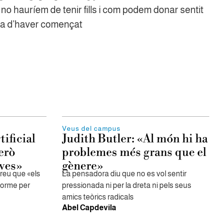
è no hauríem de tenir fills i com podem donar sentit
ia d’haver començat
Veus del campus
tificial
Judith Butler: «Al món hi ha
erò
problemes més grans que el
ves»
gènere»
reu que «els
La pensadora diu que no es vol sentir
norme per
pressionada ni per la dreta ni pels seus
amics teòrics radicals
Abel Capdevila