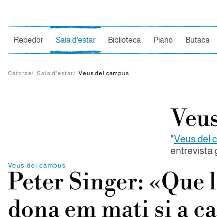
Ce
Rebedor
Sala d'estar
Biblioteca
Piano
Butaca
Catorze
/
Sala d'estar
/
Veus del campus
Veus
"
Veus del 
entrevista 
Veus del campus
Peter Singer: «Que 
dona em mati si a ca