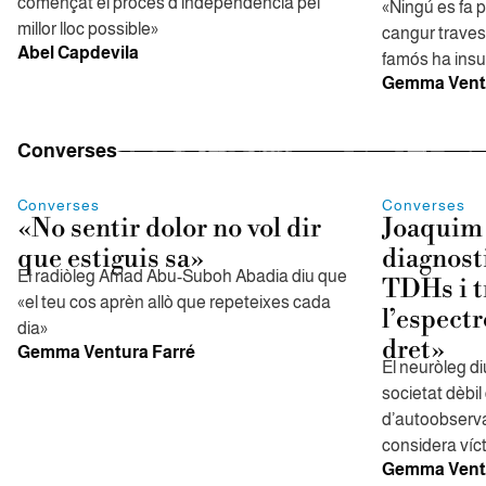
començat el procés d'independència pel
«Ningú es fa p
millor lloc possible»
cangur traves
Abel Capdevila
famós ha insult
Gemma Ventu
Converses
Converses
Converses
«No sentir dolor no vol dir
Joaquim 
que estiguis sa»
diagnost
El radiòleg Amad Abu-Suboh Abadia diu que
TDHs i t
«el teu cos aprèn allò que repeteixes cada
l’espectre
dia»
dret»
Gemma Ventura Farré
El neuròleg d
societat dèbil
d’autoobserva
considera víc
Gemma Ventu