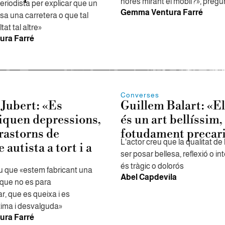
hores mirant el mòbil?», pregu
eriodista per explicar que un
Gemma Ventura Farré
sa una carretera o que tal
at tal altre»
ra Farré
Converses
Jubert: «Es
Guillem Balart: «El
iquen depressions,
és un art bellíssim,
rastorns de
fotudament precar
L'actor creu que la qualitat de 
 autista a tort i a
ser posar bellesa, reflexió o in
és tràgic o dolorós
iu que «estem fabricant una
Abel Capdevila
 que no es para
r, que es queixa i es
tima i desvalguda»
ra Farré