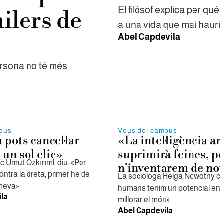
El filòsof explica per qu
milers de
a una vida que mai haur
Abel Capdevila
persona no té més
mpus
Veus del campus
 pots cancel·lar
«La intel·ligència ar
un sol clic»
suprimirà feines, p
urc Umut Özkırımlı diu: «Per
n'inventarem de no
contra la dreta, primer he de
La sociòloga Helga Nowotny c
 meva»
humans tenim un potencial e
la
millorar el món»
Abel Capdevila