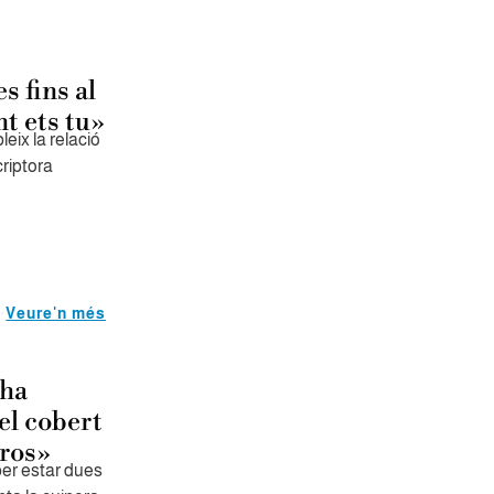
 fins al
t ets tu»
leix la relació
criptora
Veure'n més
 ha
el cobert
uros»
er estar dues