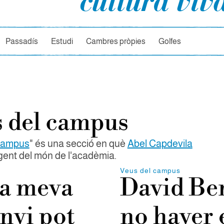
rcador
Passadís
Estudi
Cambres pròpies
Golfes
 del campus
campus
" és una secció en què
Abel Capdevila
gent del món de l'acadèmia.
Veus del campus
la meva
David Ben
nvi pot
no haver 