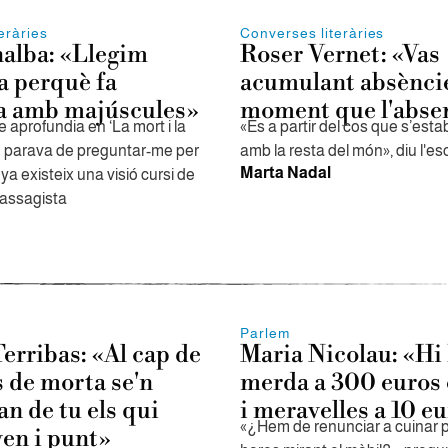
eràries
Converses literàries
alba: «Llegim
Roser Vernet: «Vas
 perquè fa
acumulant absències
ra amb majúscules»
moment que l'absen
aprofundia en ‘La mort i la
«És a partir del cos que s’estab
o parava de preguntar-me per
amb la resta del món», diu l'es
Marta Nadal
a existeix una visió cursi de
l'assagista
Parlem
erribas: «Al cap de
Maria Nicolau: «Hi
s de morta se'n
merda a 300 euros 
n de tu els qui
i meravelles a 10 e
«¿Hem de renunciar a cuinar p
ven i punt»