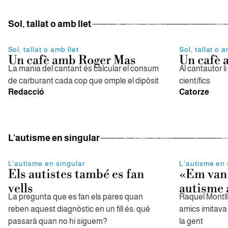
Sol, tallat o amb llet
Sol, tallat o amb llet
Sol, tallat o a
Un cafè amb Roger Mas
Un cafè 
La mania del cantant és calcular el consum
Al cantautor 
de carburant cada cop que omple el dipòsit
científics
Redacció
Catorze
L'autisme en singular
L'autisme en singular
L'autisme en 
Els autistes també es fan
«Em van 
vells
autisme 
La pregunta que es fan els pares quan
Raquel Montllo
reben aquest diagnòstic en un fill és: què
amics imitava 
passarà quan no hi siguem?
la gent