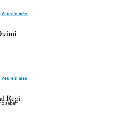
Veure'n més
 Quimi
Veure'n més
al Regí
no saber