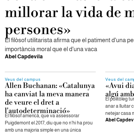
millorar la vida de 
persones»
El filòsof utilitarista afirma que el patiment d'una 
importància moral que el d'una vaca
Abel Capdevila
Veus del campus
Veus del ca
Allen Buchanan: «Catalunya
«Avui dia
ha canviat la meva manera
algú amb 
El politòleg t
de veure el dret a
anar a lluitar 
l'autodeterminació»
netejar casa
El filòsof americà, que va assessorar
Abel Capdevi
Puigdemont el 2017, diu que no n'hi ha prou
amb una majoria simple en una única