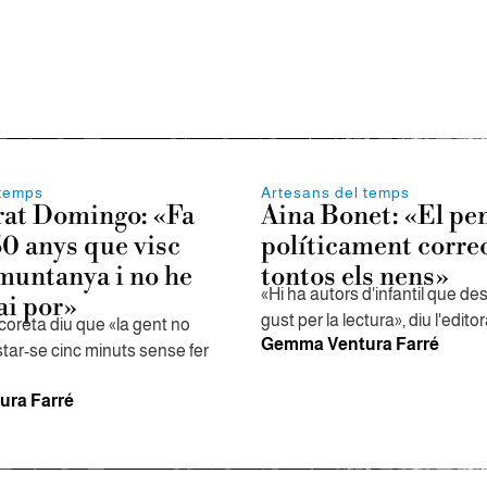
 temps
Artesans del temps
at Domingo: «Fa
Aina Bonet: «El p
50 anys que visc
políticament correc
 muntanya i no he
tontos els nens»
«Hi ha autors d'infantil que de
ai por»
gust per la lectura», diu l'edito
oreta diu que «la gent no
Gemma Ventura Farré
star-se cinc minuts sense fer
ra Farré