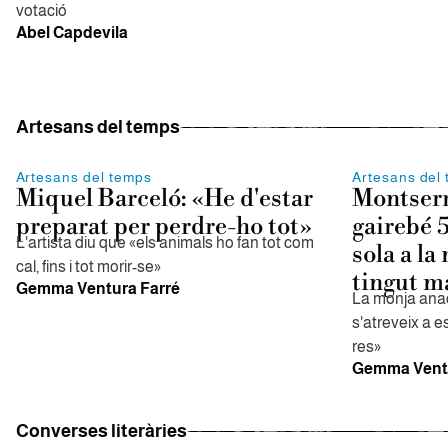
votació
Abel Capdevila
Artesans del temps
Artesans del temps
Artesans del
Miquel Barceló: «He d'estar
Montserr
preparat per perdre-ho tot»
gairebé 
L'artista diu que «els animals ho fan tot com
sola a la
cal, fins i tot morir-se»
tingut m
Gemma Ventura Farré
La monja anac
s'atreveix a e
res»
Gemma Ventu
Converses literàries