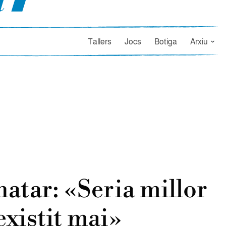
Tallers
Jocs
Botiga
Arxiu
atar: «Seria millor
existit mai»