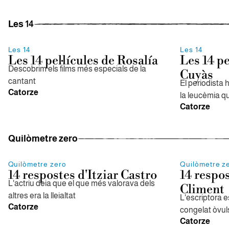
Les 14
Les 14
Les 14
Les 14 pel·lícules de Rosalía
Les 14 pe
Descobrim els films més especials de la
Cuyàs
cantant
El periodista 
Catorze
la leucèmia q
Catorze
Quilòmetre zero
Quilòmetre zero
Quilòmetre z
14 respostes d'Itziar Castro
14 respo
L'actriu deia que el que més valorava dels
Climent
altres era la lleialtat
L'escriptora 
Catorze
congelat òvuls
Catorze