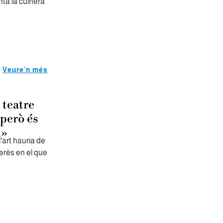
nta la cuinera
Veure'n més
 teatre
 però és
i»
l'art hauria de
terès en el que