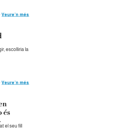
Veure'n més
d
r, escolliria la
Veure'n més
 en
o és
»
 el seu fill