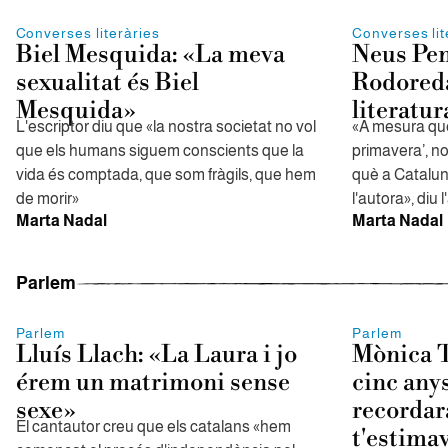
Converses literàries
Converses lit
Biel Mesquida: «La meva
Neus Pen
sexualitat és Biel
Rodoreda
Mesquida»
literatu
L'escriptor diu que «la nostra societat no vol
«A mesura que 
que els humans siguem conscients que la
primavera’, n
vida és comptada, que som fràgils, que hem
què a Cataluny
de morir»
l'autora», diu 
Marta Nadal
Marta Nadal
Parlem
Parlem
Parlem
Lluís Llach: «La Laura i jo
Mònica T
érem un matrimoni sense
cinc any
sexe»
recordara
El cantautor creu que els catalans «hem
t'estima