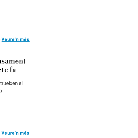
Veure'n més
ensament
te fa
strueixen el
ra
Veure'n més