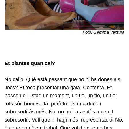
Foto: Gemma Ventura
Et plantes quan cal?
No callo. Què està passant que no hi ha dones als
llocs? Et toca presentar una gala. Contenta. Et
passen el llistat: un moment, un tio, un tio, un tio:
tots són homes. Ja, però tu ets una dona i
sobresortiràs més. No, no ho has entès: no vull
sobresortir. Vull que hi hagi més representació. No,
és que no n'hem trobat. Què vol dir que no has