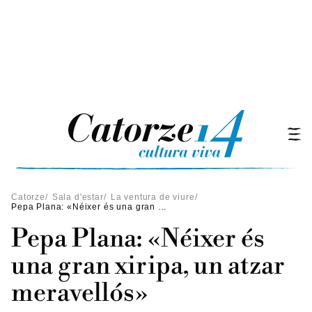
Catorze
/
Sala d'estar
/
La ventura de viure
/
Pepa Plana: «Néixer és una gran xiripa, un atzar meravellós»
Pepa Plana: «Néixer és
una gran xiripa, un atzar
meravellós»