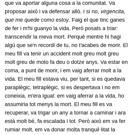
que va aportar alguna cosa a la comunitat. Va
proposar això i va defensar allò. I si no,
virgencita,
que me quede como estoy
. Faig el que tinc ganes
de fer i m'hi guanyo la vida. Però posats a triar:
transcendir la meva mort. Perquè mentre hi hagi
algú que se'n recordi de tu, no t'acabes de morir. El
meu fill va tenir un accident molt greu molt greu
molt greu de moto fa deu o dotze anys. Va estar en
coma, a punt de morir, i em vaig aferrar molt a la
vida. El meu fill estava viu, per tant, si es quedava
paraplègic, tetraplègic, si es despertava i no em
coneixia, m'era igual: em vaig aferrar a la vida, ho
assumiria tot menys la mort. El meu fill es va
recuperar, va trigar un any a tornar a caminar i ara
està molt bé, fa escalada i tot. Però això em va fer
rumiar molt, em va donar molta tranquil·litat la