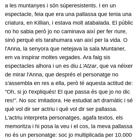
a les muntanyes i són súperesistents. I en un
espectacle, feia que era una pallassa que tenia una
criatura, en Killian, i estava molt atabalada. El públic
no ho sabia però jo no caminava així per fer riure,
sinó perquè els tarahumara van així per la vida. O
l'Anna, la senyora que netejava la sala Muntaner,
em va inspirar moltes vegades. Ara faig sis
espectacles alhora i un es diu
L'Atzar
, que va néixer
de mirar l'Anna, que després el personatge no
s'assembla en res a ella, però té aquesta actitud de:
"Oh, si jo t'expliqués! El que passa és que jo no dic
res!". No soc imitadora. He estudiat art dramàtic i sé
què vol dir ser actriu i què vol dir ser pallassa.
L'actriu interpreta personatges, agafa textos, els
memoritza i hi posa la veu i el cos, la meva pallassa
no és un personatge: soc jo multiplicada per 10.000