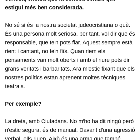
estigui més ben considerada.
No sé si és la nostra societat judeocristiana o què.
És una persona molt seriosa, per tant, vol dir que és
responsable, que te'n pots fiar. Aquest sempre està
rient i cantant, no te'n fiïs. Quan riem els
pensaments van molt oberts i amb el riure pots dir
grans veritats i barbaritats. Ara m'estic fixant que els
nostres polítics estan aprenent moltes tècniques
teatrals.
Per exemple?
La dreta, amb Ciutadans. No m'ho ha dit ningú però
n'estic segura, és de manual. Davant d'una agressió
verbal, ells riuen. Això és una arma que també