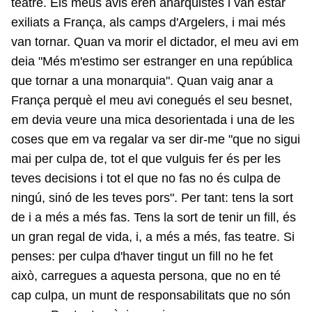
teatre. Els meus avis eren anarquistes i van estar
exiliats a França, als camps d'Argelers, i mai més
van tornar. Quan va morir el dictador, el meu avi em
deia "Més m'estimo ser estranger en una república
que tornar a una monarquia". Quan vaig anar a
França perquè el meu avi conegués el seu besnet,
em devia veure una mica desorientada i una de les
coses que em va regalar va ser dir-me "que no sigui
mai per culpa de, tot el que vulguis fer és per les
teves decisions i tot el que no fas no és culpa de
ningú, sinó de les teves pors". Per tant: tens la sort
de i a més a més fas. Tens la sort de tenir un fill, és
un gran regal de vida, i, a més a més, fas teatre. Si
penses: per culpa d'haver tingut un fill no he fet
això, carregues a aquesta persona, que no en té
cap culpa, un munt de responsabilitats que no són