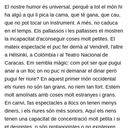
El nostre humor és universal, perquè a tot el món hi
ha algú a qui li pica la cama, que té gana, que cau,
que no pot tocar un instrument. A més, no caduca
en el temps. Els pallassos i les pallasses et mostren
la incapacitat d'aconseguir coses molt petites. El
mateix espectacle el puc fer demà al Vendrell, l'altre
a Hèlsinki, a Colòmbia i al Teatro Nacional de
Caracas. Em sembla màgic: com pot ser que pugui
anar a un lloc on no puc ni demanar el dinar però
pugui fer riure? En aquest primer món occidental
els riures no són tan grans, no riem tan fort. Estem
molt amoïnats amb coses molt estranyes i grans.
En canvi, fas espectacles a llocs on tenen menys
diners, i els riures són més sonors. Aquí els nens
tenen una capacitat de concentració molt petita i si
et despistes, o són protagonistes o no existeixen.