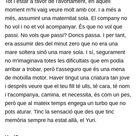
Tot i estar a favor de l'avortament, en aquell
moment m'hi vaig veure molt amb cor. I a més a
més, assumint una maternitat sola. El company no
ho vol i no et vol acompanyar. És que no vol que
passi. No vols que passi? Doncs passa. I per tant,
era assumir des del minut zero que no era una
mare soltera sinó una mare sola. I sí, segurament
no m'imaginava totes les dificultats que em podia
arribar a trobar, però t'asseguro que és una mena
de motxilla motor. Haver tingut una criatura tan jove
i després veure que el teu fill té ulls, té cara, té nom
i t'acompanya, camina, et necessita, és com un pes,
però que al mateix temps engega un turbo que no
pots aturar. Tinc la sensació que des que tinc
memòria sempre ha estat allà, el Yuri.