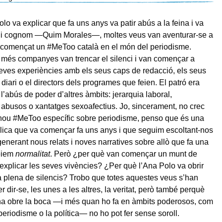
lo va explicar que fa uns anys va patir abús a la feina i va
 i cognom —Quim Morales—, moltes veus van aventurar-se a
a començat un #MeToo català en el món del periodisme.
més companyes van trencar el silenci i van començar a
seves experiències amb els seus caps de redacció, els seus
iari o el directors dels programes que feien. El patró era
 l’abús de poder d’altres àmbits: jerarquia laboral,
 abusos o xantatges sexoafectius. Jo, sincerament, no crec
 nou #MeToo específic sobre periodisme, penso que és una
ica que va començar fa uns anys i que seguim escoltant-nos
 generant nous relats i noves narratives sobre allò que fa una
èiem
normalitat
. Però ¿per què van començar un munt de
 explicar les seves vivències? ¿Per què l’Ana Polo va obrir
 plena de silencis? Trobo que totes aquestes veus s’han
r dir-se, les unes a les altres, la veritat, però també perquè
a obre la boca —i més quan ho fa en àmbits poderosos, com
periodisme o la política— no ho pot fer sense soroll.