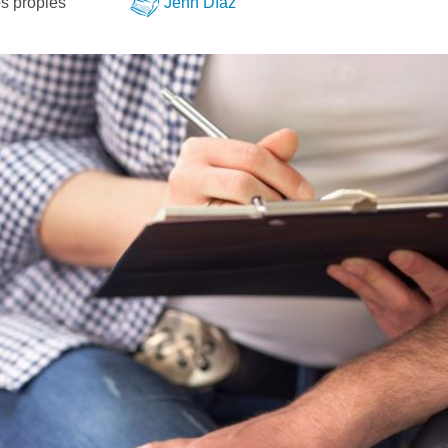
s pròpies
Jenn Díaz