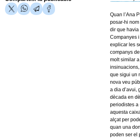
Quan l’Ana Po
posar-hi nom
dir que havi
Companyes i 
explicar les 
companys de d
molt similar a
insinuacions,
que sigui un
nova veu públ
a dia d’avui,
dècada en d
periodistes a
aquesta caixa
alçat per pode
quan una don
poden ser el 