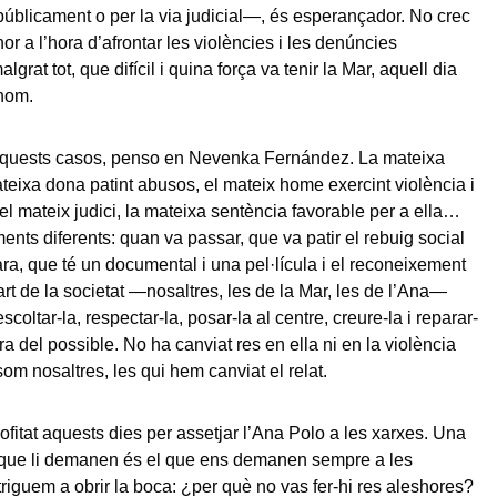
blicament o per la via judicial—, és esperançador. No crec
r a l’hora d’afrontar les violències i les denúncies
algrat tot, que difícil i quina força va tenir la Mar, aquell dia
thom.
quests casos, penso en Nevenka Fernández. La mateixa
mateixa dona patint abusos, el mateix home exercint violència i
el mateix judici, la mateixa sentència favorable per a ella…
nts diferents: quan va passar, que va patir el rebuig social
 ara, que té un documental i una pel·lícula i el reconeixement
art de la societat —nosaltres, les de la Mar, les de l’Ana—
coltar-la, respectar-la, posar-la al centre, creure-la i reparar-
a del possible. No ha canviat res en ella ni en la violència
som nosaltres, les qui hem canviat el relat.
ofitat aquests dies per assetjar l’Ana Polo a les xarxes. Una
 que li demanen és el que ens demanen sempre a les
triguem a obrir la boca: ¿per què no vas fer-hi res aleshores?