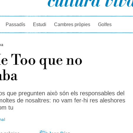
rcador
Passadís
Estudi
Cambres pròpies
Golfes
ba
e Too que no
aba
os que pregunten això són els responsables del
 moltes de nosaltres: no vam fer-hi res aleshores
om tu
nal