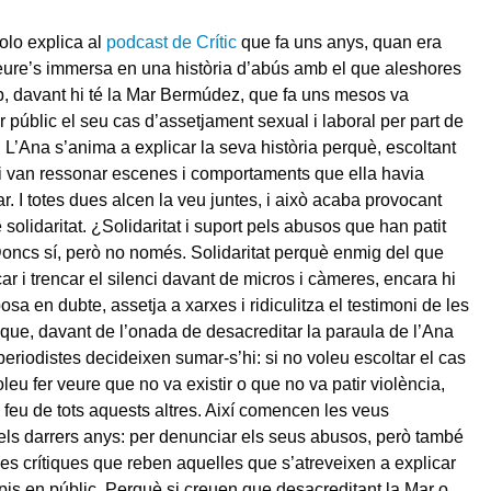
olo explica al
podcast de Crític
que fa uns anys, quan era
eure’s immersa en una història d’abús amb el que aleshores
p, davant hi té la Mar Bermúdez, que fa uns mesos va
r públic el seu cas d’assetjament sexual i laboral per part de
. L’Ana s’anima a explicar la seva història perquè, escoltant
 li van ressonar escenes i comportaments que ella havia
ar. I totes dues alcen la veu juntes, i això acaba provocant
solidaritat. ¿Solidaritat i suport pels abusos que han patit
oncs sí, però no només. Solidaritat perquè enmig del que
ar i trencar el silenci davant de micros i càmeres, encara hi
sa en dubte, assetja a xarxes i ridiculitza el testimoni de les
í que, davant de l’onada de desacreditar la paraula de l’Ana
periodistes decideixen sumar-s’hi: si no voleu escoltar el cas
oleu fer veure que no va existir o que no va patir violència,
feu de tots aquests altres. Així comencen les veus
dels darrers anys: per denunciar els seus abusos, però també
 les crítiques que reben aquelles que s’atreveixen a explicar
pis en públic. Perquè si creuen que desacreditant la Mar o