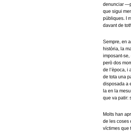
denunciar —pú
que sigui meno
públiques. I m
davant de to
Sempre, en a
història, la 
imposant-se, 
però dos mome
de l’època, i
de tota una p
disposada a es
la en la mesur
que va patir: 
Molts han apr
de les coses
víctimes que 