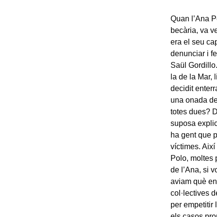
Quan l’Ana P
becària, va v
era el seu ca
denunciar i fe
Saül Gordillo
la de la Mar,
decidit enterr
una onada de 
totes dues? D
suposa explic
ha gent que po
víctimes. Aix
Polo, moltes 
de l’Ana, si v
aviam què en 
col·lectives 
per empetitir
els casos pro