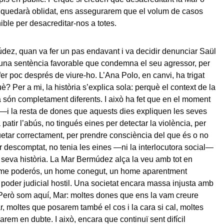
 quedarà oblidat, ens assegurarem que el volum de casos
ible per desacreditar-nos a totes.
ez, quan va fer un pas endavant i va decidir denunciar Saül
una sentència favorable que condemna el seu agressor, per
fer poc després de viure-ho. L’Ana Polo, en canvi, ha trigat
? Per a mi, la història s’explica sola: perquè el context de la
a són completament diferents. I això ha fet que en el moment
—i la resta de dones que aquests dies expliquen les seves
patir l’abús, no tingués eines per detectar la violència, per
uetar correctament, per prendre consciència del que és o no
er descomptat, no tenia les eines —ni la interlocutora social—
a seva història. La Mar Bermúdez alça la veu amb tot en
ome poderós, un home conegut, un home aparentment
 poder judicial hostil. Una societat encara massa injusta amb
 Però som aquí, Mar: moltes dones que ens la vam creure
r, moltes que posarem també el cos i la cara si cal, moltes
rem en dubte. I això, encara que continuï sent difícil