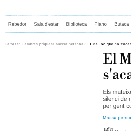
Ce
Rebedor
Sala d'estar
Biblioteca
Piano
Butaca
Catorze
/
Cambres pròpies
/
Massa personal
/
El Me Too que no s'aca
El M
s'ac
Els mateix
silenci de
per gent c
Massa perso