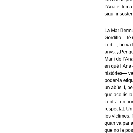
l’Ana el tema
sigui insosten
La Mar Bermúd
Gordillo —té 
cert—, ho va 
anys. ¿Per què
Mar i de l’An
en què l’Ana 
històries— va 
poder-la etiq
un abús. I, p
que acollís l
contra: un h
respectat. Un
les víctimes.
quan va parla
que no la posa