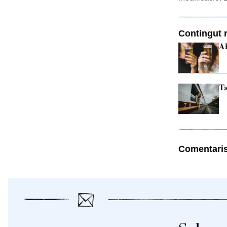
Contingut r
Ab
Ta
Comentari