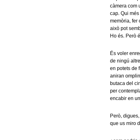
càmera com un
cap. Qui més 
memòria, fer c
això pot semb
Ho és. Però é
És voler enre
de ningú altr
en potets de 
aniran omplint
butaca del cin
per contempla
encabir en una
Però, digues,
que us miro d