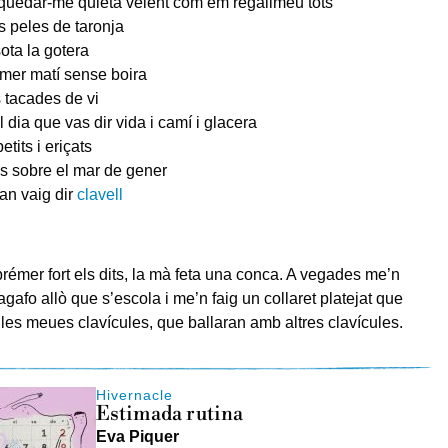
quedar-me quieta veient com em regalimeu tots
es peles de taronja
sota la gotera
rimer matí sense boira
s tacades de vi
l dia que vas dir vida i camí i glacera
tits i eriçats
s sobre el mar de gener
uan vaig dir
clavell
prémer fort els dits, la mà feta una conca. A vegades me’n
, agafo allò que s’escola i me’n faig un collaret platejat que
les meues clavícules, que ballaran amb altres clavícules.
Hivernacle
Estimada rutina
Eva Piquer