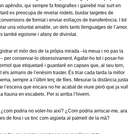
 apèndix, qui sempre fa fotografies i gairebé mai surt en
tard es preocupa de revelar rodets, buidar targetes de
onversions de format i enviar enllaços de transferència. I tot
lar una voluntat amable, un dels tants llenguatges de l’amor.
s també egoisme i afany de divinitat.
gistrar el món des de la pròpia mirada –la meua i no pas la
e– per conservar-lo obsessivament. Agafar-ho tot i posar-ho
formol que etiquetaré i guardaré en capses que, al seu torn,
 els armaris de l’enèsim traster. És triar cada tarda la millor
ema, sempre a l’últim terç de files. Mesurar la distància justa
r l’escena que encara no he acabat de viure però que ja vull
 llauna en escabetx. Per si arriba l’hivern.
 ¿com podria no voler-ho així? ¿Com podria arriscar-me, ara
es de fora i us tinc com aigüeta al palmell de la mà?