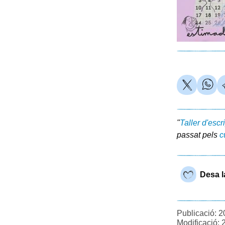
"
Taller d'escr
passat pels
c
Desa l
Publicació: 2
Modificació: 