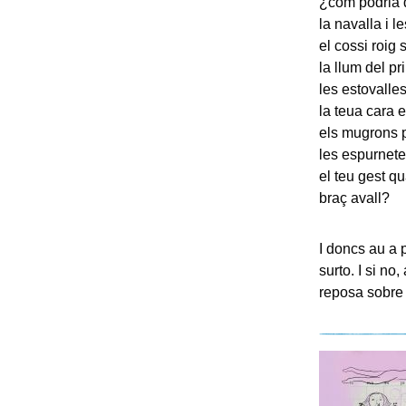
¿com podria 
la navalla i l
el cossi roig 
la llum del p
les estovalle
la teua cara e
els mugrons pe
les espurnete
el teu gest q
braç avall?
I doncs au a 
surto. I si no
reposa sobre 