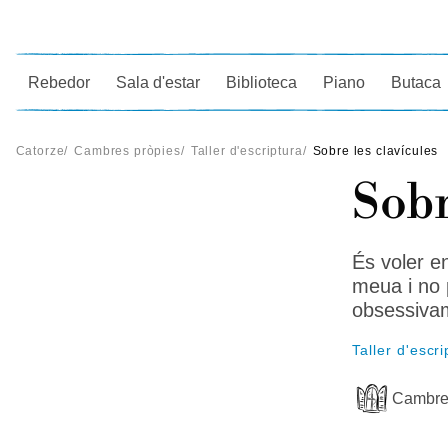
Ce
Rebedor
Sala d'estar
Biblioteca
Piano
Butaca
Catorze
/
Cambres pròpies
/
Taller d'escriptura
/
Sobre les clavícules
Sobr
És voler e
meua i no 
obsessiva
Taller d'escri
Cambre