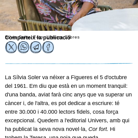
Sílvia Soler. Foto: Univers Llibres
Comparteix la publicació
La Sílvia Soler va néixer a Figueres el 5 d'octubre
del 1961. Em diu que està en un moment tranquil:
d'una banda, aviat farà cinc anys que va superar un
càncer i, de l'altra, es pot dedicar a escriure: té
entre 30.000 i 40.000 lectors fidels, cosa força
excepcional. Quedem a l'editorial Univers, amb qui
ha publicat la seva nova novel·la,
Cor fort.
Hi
trobem la Teresa, una noia que queda