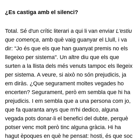
¿Es castiga amb el silenci?
Total. Sé d'un crític literari a qui li van enviar
L'estiu
que comença
, amb què vaig guanyar el Llull, i va
dir: "Jo és que els que han guanyat premis no els
llegeixo per sistema". Un altre diu que els que
surten a la llista dels més venuts tampoc els llegeix
per sistema. A veure, si això no són prejudicis, ja
em diràs. ¿Que segurament moltes vegades ho
encerten? Segurament, però em sembla que hi ha
prejudicis. I em sembla que a una persona com jo,
que fa quaranta anys que m'hi dedico, alguna
vegada pots donar-li el benefici del dubte, perquè
potser venc molt però tinc alguna gràcia. Hi ha
hagut èpoques en què he pensat: hosti, és que soc