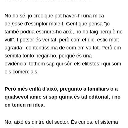
No ho sé, jo crec que pot haver-hi una mica
de
pose
d'escriptor maleït. Gent que pensa "jo
també podria escriure-ho això, no ho faig perquè no
vull". I potser és veritat, però com et dic, estic molt
agraïda i contentíssima de com em va tot. Però em
sembla tonto negar-ho, perquè és una
evidència: tothom sap qui són els elitistes i qui som
els comercials.
Però més enllà d'això, pregunto a familiars o a
qualsevol amic si sap quina és tal editorial, i no
en tenen ni idea.
No, això és dintre del sector. És curiós, el sistema