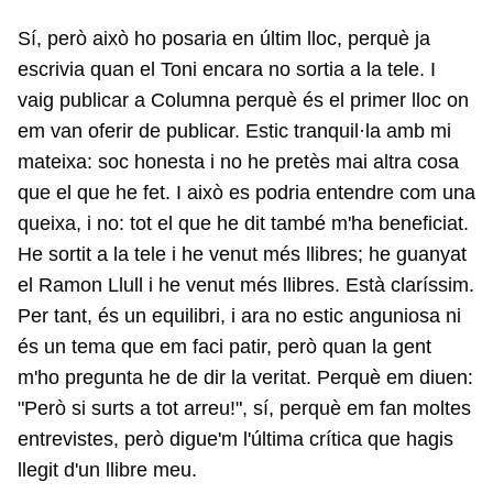
Sí, però això ho posaria en últim lloc, perquè ja
escrivia quan el Toni encara no sortia a la tele. I
vaig publicar a Columna perquè és el primer lloc on
em van oferir de publicar. Estic tranquil·la amb mi
mateixa: soc honesta i no he pretès mai altra cosa
que el que he fet. I això es podria entendre com una
queixa, i no: tot el que he dit també m'ha beneficiat.
He sortit a la tele i he venut més llibres; he guanyat
el Ramon Llull i he venut més llibres. Està claríssim.
Per tant, és un equilibri, i ara no estic anguniosa ni
és un tema que em faci patir, però quan la gent
m'ho pregunta he de dir la veritat. Perquè em diuen:
"Però si surts a tot arreu!", sí, perquè em fan moltes
entrevistes, però digue'm l'última crítica que hagis
llegit d'un llibre meu.