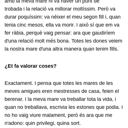
amb la meva mare hi va haver un punt de
trobada i la relació va millorar moltíssim. Però va
durar poquíssim: va néixer el meu segon fill i, quan
tenia cinc mesos, ella va morir. I això sí que em va
fer ràbia, perquè vaig pensar: ara que gaudiríem
d'una relació molt més bona. Totes les dones veiem
la nostra mare d'una altra manera quan tenim fills.
¿Et fa valorar coses?
Exactament. I pensa que totes les mares de les
meves amigues eren mestresses de casa, feien el
berenar. I la meva mare va treballar tota la vida, i
quan no treballava, escrivia les estones que podia. I
no ho vaig viure malament, però és ara que me
n'adono: quin privilegi, quina sort.