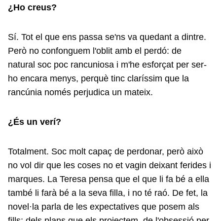
¿Ho creus?
Sí. Tot el que ens passa se'ns va quedant a dintre.
Però no confonguem l'oblit amb el perdó: de
natural soc poc rancuniosa i m'he esforçat per ser-
ho encara menys, perquè tinc claríssim que la
rancúnia només perjudica un mateix.
¿És un verí?
Totalment. Soc molt capaç de perdonar, però això
no vol dir que les coses no et vagin deixant ferides i
marques. La Teresa pensa que el que li fa bé a ella
també li farà bé a la seva filla, i no té raó. De fet, la
novel·la parla de les expectatives que posem als
fills: dels plans que els projectem, de l'obsessió per