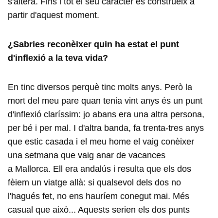
s'altera. Fins i tot el seu caràcter es construeix a
partir d'aquest moment.
¿Sabries reconèixer quin ha estat el punt
d'inflexió a la teva vida?
En tinc diversos perquè tinc molts anys. Però la
mort del meu pare quan tenia vint anys és un punt
d'inflexió claríssim: jo abans era una altra persona,
per bé i per mal. I d'altra banda, fa trenta-tres anys
que estic casada i el meu home el vaig conèixer
una setmana que vaig anar de vacances
a Mallorca. Ell era andalús i resulta que els dos
fèiem un viatge allà: si qualsevol dels dos no
l'hagués fet, no ens hauríem conegut mai. Més
casual que això... Aquests serien els dos punts