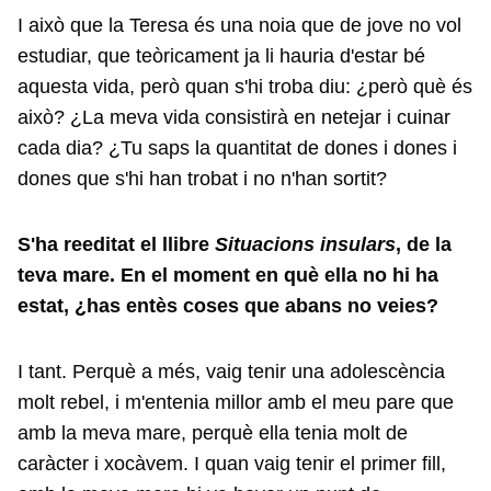
I això que la Teresa és una noia que de jove no vol
estudiar, que teòricament ja li hauria d'estar bé
aquesta vida, però quan s'hi troba diu: ¿però què és
això? ¿La meva vida consistirà en netejar i cuinar
cada dia? ¿Tu saps la quantitat de dones i dones i
dones que s'hi han trobat i no n'han sortit?
S'ha reeditat el llibre
Situacions insulars
, de la
teva mare. En el moment en què ella no hi ha
estat, ¿has entès coses que abans no veies?
I tant. Perquè a més, vaig tenir una adolescència
molt rebel, i m'entenia millor amb el meu pare que
amb la meva mare, perquè ella tenia molt de
caràcter i xocàvem. I quan vaig tenir el primer fill,