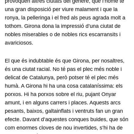
provoquen altres ciutats del gènere, que l’home té
una gran disposició per viure malament i que la
ronya, la pelleringa i el fred als peus agrada molt a
tothom. Girona dona la impressió d’una ciutat de
nobles miserables o de nobles rics escarransits i
avariciosos.
El que és indubtable és que Girona, per nosaltres,
és una ciutat racial. No té pas el plec més noble i
delicat de Catalunya, però potser té el plec més
humà. A Girona hi ha una cosa catalaníssima: els
porxos. Hi ha porxos sobre el riu, pujant Onyar
amunt, i en alguns carrers i places. Aquests arcs
pesants, baixos, galtainflats i ventruts fan un gran
efecte. Davant d’aquestes conques buides, que són
com enormes cloves de nou invertides, s’hi ha de