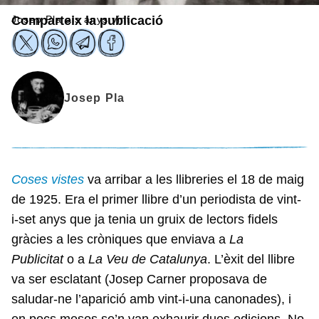
Josep Pla als anys vint
Comparteix la publicació
Josep Pla
Coses vistes
va arribar a les llibreries el 18 de maig
de 1925. Era el primer llibre d’un periodista de vint-
i-set anys que ja tenia un gruix de lectors fidels
gràcies a les cròniques que enviava a
La
Publicitat
o a
La Veu de Catalunya
. L’èxit del llibre
va ser esclatant (Josep Carner proposava de
saludar-ne l’aparició amb vint-i-una canonades), i