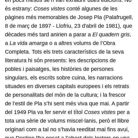
en pocs mesos se’n van exhaurir dues edicions. No
és estrany:
Coses vistes
conté algunes de les
pàgines més memorables de Josep Pla (Palafrugell,
8 de març de 1897 - Llofriu, 23 d'abril de 1981), que
dècades més tard anirien a parar a
El quadern gris
,
a
La vida amarga
o a altres volums de l’Obra
Completa. Tots els trets característics de la seva
literatura hi són presents: les descripcions de
pobles i paisatges, les històries de persones
singulars, els escrits sobre cuina, les narracions
situades en diverses capitals europees i els retrats
de personalitats del món de la cultura; i la frescor
de l’estil de Pla s’hi sent més viva que mai. A partir
del 1949 Pla va fer servir el títol
Coses vistes
per a
tota una sèrie de volums miscel·lanis, però el llibre
originari com a tal no s’havia reeditat mai fins avui,