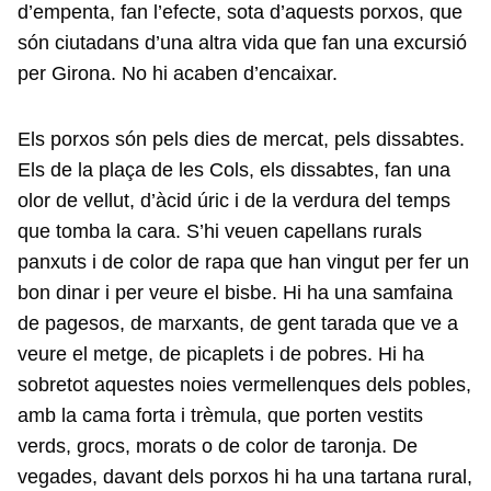
d’empenta, fan l’efecte, sota d’aquests porxos, que
són ciutadans d’una altra vida que fan una excursió
per Girona. No hi acaben d’encaixar.
Els porxos són pels dies de mercat, pels dissabtes.
Els de la plaça de les Cols, els dissabtes, fan una
olor de vellut, d’àcid úric i de la verdura del temps
que tomba la cara. S’hi veuen capellans rurals
panxuts i de color de rapa que han vingut per fer un
bon dinar i per veure el bisbe. Hi ha una samfaina
de pagesos, de marxants, de gent tarada que ve a
veure el metge, de picaplets i de pobres. Hi ha
sobretot aquestes noies vermellenques dels pobles,
amb la cama forta i trèmula, que porten vestits
verds, grocs, morats o de color de taronja. De
vegades, davant dels porxos hi ha una tartana rural,