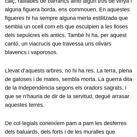
calç, ratllades de barrancs amb algun tros de vinya i
alguna figuera borda, ens commouen. En aquestes
figueres hi ha sempre alguna merla estilitzada que
sembla un ocell com els que esculpien a les lloses
dels sepulcres els antics. També hi ha, per aquest
cantó, un viacrucis que travessa uns olivars
blavencs i vaporosos.
Llevat d’aquests arbres, no hi ha res. La terra, plena
de gatoses i de mates, sembla morta. La guerra dita
de la Independència segons els oradors sagrats, i
que se n’hauria de dir de la servitud, degué arrasar
aquestes terres.
De col·legials coneixíem pam a pam les desferres
dels baluards, dels forts i de les muralles que