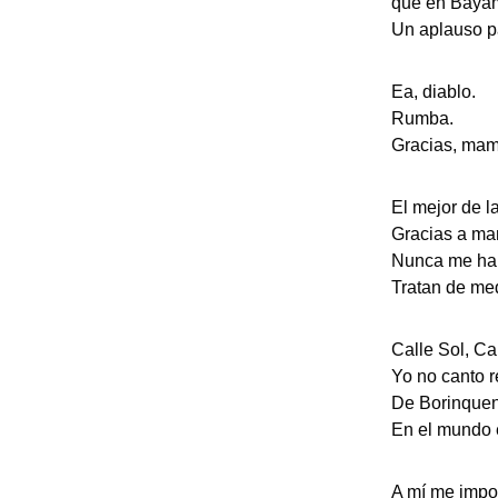
que en Bayam
Un aplauso p
Ea, diablo.
Rumba.
Gracias, mami,
El mejor de l
Gracias a mam
Nunca me han 
Tratan de med
Calle Sol, Ca
Yo no canto r
De Borinquen,
En el mundo e
A mí me impor