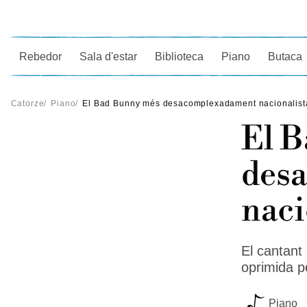
Ce
Rebedor
Sala d'estar
Biblioteca
Piano
Butaca
Catorze
/
Piano
/
El Bad Bunny més desacomplexadament nacionalist
El 
des
naci
El cantant
oprimida p
Piano