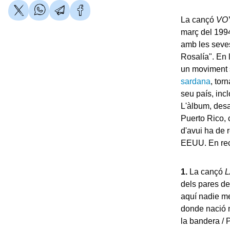
La cançó
VO
març del 1994
amb les seves
Rosalía". En
un moviment 
sardana
, tor
seu país, incl
L'àlbum, desa
Puerto Rico, 
d'avui ha de 
EEUU. En rec
1.
La cançó
dels pares de
aquí nadie me
donde nació m
la bandera / 