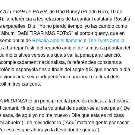
Y A LLeVARTE PA PR
, de Bad Bunny (Puerto Rico, 10 de
), fa referència a les relacions de la cantant catalana Rosalía
 exparelles. Diu: "Yo no pierdo tiempo, yo las cambio como
 l'àlbum "DeBÍ TiRAR MáS FOToS" el porto-riqueny, que en
semblant al de
Rosalía amb el flamenc
o
The Tyets amb la
na a barrejar l'estil del reguetó amb el de la música popular del
ou molts altres versos als quals val la pena parar atenció.
complexadament nacionalista, fa referències constants a
colònia espanyola fins a finals del segle XIX que encara a dia
reivindicar la seva independència nacional i cultural dels
ollim tres cançons.
LA MuDANZA
té un principi recitat preciós dedicat a la història
l cantant. Hi explica la voluntat de quedar-se al seu país ("De
 saca, de aquí yo no me muevo / Dile que esta es mi casa
i abuelo") i de reivindicar-lo ("Aquí mataron gente por sacar
Por eso es que ahora yo la llevo donde quiera").