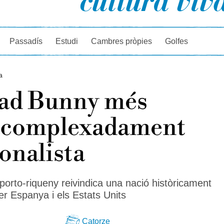
rcador
Passadís
Estudi
Cambres pròpies
Golfes
a
Bad Bunny més
acomplexadament
onalista
 porto-riqueny reivindica una nació històricament
er Espanya i els Estats Units
Catorze