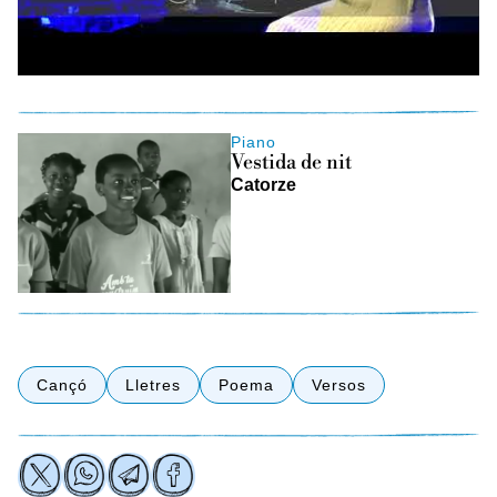
Piano
Vestida de nit
Catorze
Cançó
Lletres
Poema
Versos