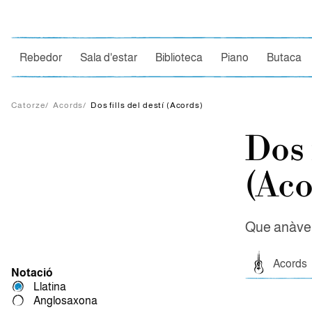
Ce
Rebedor
Sala d'estar
Biblioteca
Piano
Butaca
Catorze
/
Acords
/
Dos fills del destí (Acords)
Dos f
(Aco
Que anàvem
Acords
Notació
Llatina
Anglosaxona