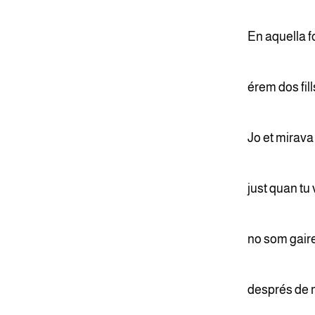
En aquella f
érem dos fill
Jo et mirava 
just quan tu
no som gair
després de m