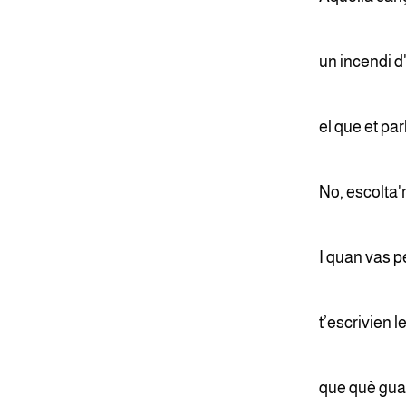
un incendi d'
el que et par
No, escolta'
I quan vas p
t’escrivien l
que què gua