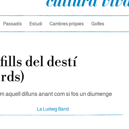
rcador
Passadís
Estudi
Cambres pròpies
Golfes
ills del destí
rds)
 aquell dilluns anant com si fos un diumenge
La Ludwig Band