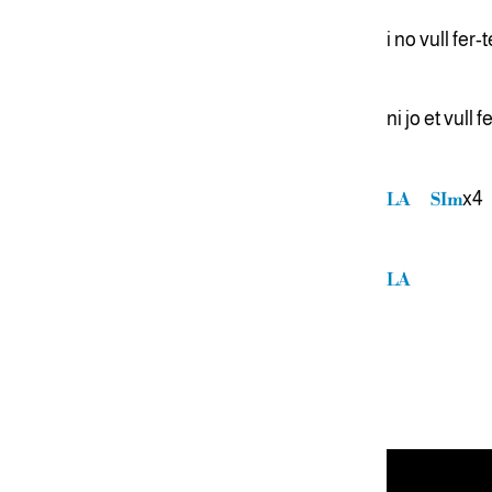
i no vull fer-
ni jo et vull f
x4
LA
SIm
LA