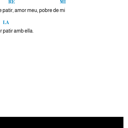
RE
MI
te pa
tir, amor meu, pobre de
mi
LA
er
patir amb ella.