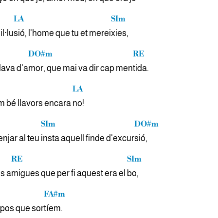
LA
SIm
il·lu
sió, l'home que tu et merei
xies,
DO#m
RE
lava d'a
mor, que mai va dir cap men
tida.
LA
m bé llavors encara
no!
SIm
DO#m
enjar al teu
insta aquell finde d'excur
sió,
RE
SIm
es a
migues que per fi aquest era el
bo,
FA#m
pos que sor
tíem.