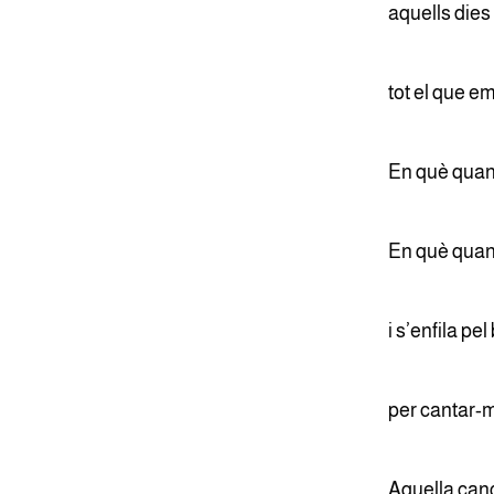
aquells dies
tot el que e
En què quan 
En què quan
i s’enfila pel
per cantar-
Aquella can