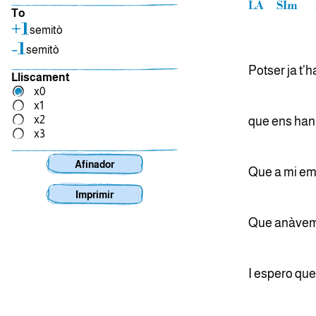
LA
SIm
To
+1
semitò
-1
semitò
Potser ja t'ha
Lliscament
x0
x1
x2
que ens han 
x3
Afinador
Que a mi em 
Imprimir
Que anàvem 
I espero que