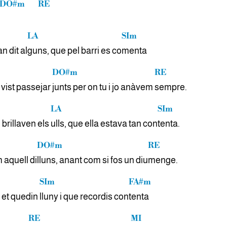
DO#m
RE
LA
SIm
n dit al
guns, que pel barri es co
menta
DO#m
RE
vist passejar
junts per on tu i jo anàvem
sempre.
LA
SIm
brillaven els
ulls, que ella estava tan con
tenta.
DO#m
RE
aquell di
lluns, anant com si fos un diu
menge.
SIm
FA#m
 et quedin
lluny i que recordis con
tenta
RE
MI