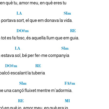
 en què
tu, amor meu, en què eres
tu
LA
SIm
m portava
sort, el que em donava la
vida.
DO#m
RE
tot es fa
fosc, és aquella llum que em
guia.
LA
SIm
 estava
sol, bé per fer-me compa
nyia
DO#m
RE
 bal
có escalant la tu
beria
SIm
FA#m
me una can
çó fluixet mentre m’ador
mia.
RE
MI
çó en què
jo, amor meu, en què era
jo