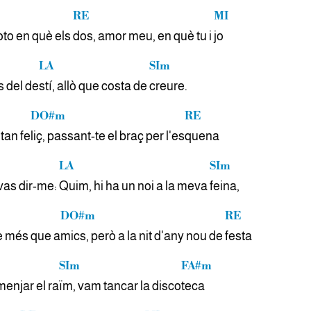
RE
MI
oto en què els
dos, amor meu, en què tu i
jo
LA
SIm
s del de
stí, allò que costa de
creure.
DO#m
RE
tan fe
liç, passant-te el braç per l'es
quena
LA
SIm
 vas dir-me:
Quim, hi ha un noi a la meva
feina,
DO#m
RE
e més que a
mics, però a la nit d'any nou de
festa
SIm
FA#m
enjar el ra
ïm, vam tancar la disco
teca