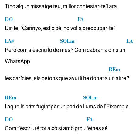
Tinc algun missatge teu, millor conte
star-te’l ara.
DO
FA
Dir-te: "Carinyo, estic bé, no vol
ia preocupar-te".
LA#
SOLm
LA
Però com s'escriu lo de
més? Com cabran a dins un
WhatsApp
REm
les carícies, els petons que avui li he donat a
un altre?
REm
SOLm
I aquells crits fugint per un pati de
llums de l'Eixample.
DO
FA
Com t'escriuré tot això si amb prou
feines sé