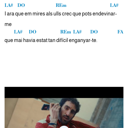
LA#
DO
REm
LA#
I ara
que em mires als
ulls crec que pots endevi
nar-
me
LA#
DO
REm
LA#
DO
FA
que
mai ha
via estat tan di
fícil
en
ga
nyar-te.