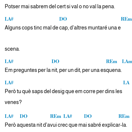
Potser mai sabrem del
cert si val o no val la
pena.
LA#
DO
REm
Alguns cops tinc mal de
cap, d'altres muntaré una e
scena.
LA#
DO
REm
LAm
Em preguntes per la
nit, per un dit, per una es
quena.
LA#
LA
Però tu què saps del desig que em corre per dins les
venes?
LA#
DO
REm
LA#
DO
REm
Però a
questa nit d'a
vui
crec que
mai sabré expli
car-la.