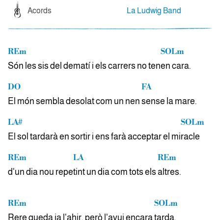
Acords
La Ludwig Band
REm
SOLm
Són les sis del dematí i els carrers no ten
en cara.
DO
FA
El món sembla desolat com un nen
sense la mare.
LA#
SOLm
El sol tardarà en sortir i ens farà acceptar el mi
racle
REm
LA
REm
d'un dia nou repe
tint un dia com tots els
altres.
REm
SOLm
Rere queda ja l'ahir, però l'avui encara
tarda.