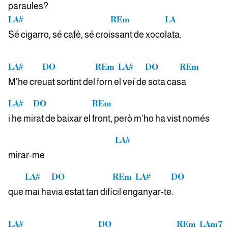
paraules?
LA#
REm
LA
Sé cigarro, sé cafè, sé croi
ssant de xoco
lata.
LA#
DO
REm
LA#
DO
REm
M'he cre
uat sortint del
forn
el ve
í de sota
casa
LA#
DO
REm
i he mi
rat de baixar el
front, però m'ho ha vist només
LA#
mi
rar-me
LA#
DO
REm
LA#
DO
que
mai ha
via estat tan difí
cil
en
gany
ar-te.
LA#
DO
REm
LAm7