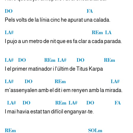
DO
FA
Pels volts de la línia cinc he apurat u
na calada.
LA#
REm
LA
I pujo a un metro de nit que es fa clar a
cada
parada.
LA#
DO
REm
LA#
DO
REm
I el pri
mer matina
dor
i l'úl
tim de Titus
Karpa
LA#
DO
REm
LA#
m'assen
yalen amb el
dit i em renyen amb la mi
rada.
LA#
DO
REm
LA#
DO
FA
I
mai ha
via estat tan di
fícil
en
gan
yar-te.
REm
SOLm