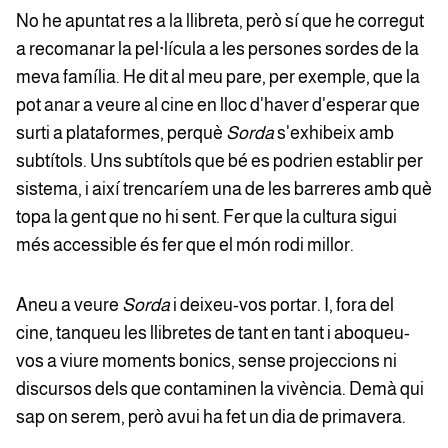
No he apuntat res a la llibreta, però sí que he corregut
a recomanar la pel·lícula a les persones sordes de la
meva família. He dit al meu pare, per exemple, que la
pot anar a veure al cine en lloc d'haver d'esperar que
surti a plataformes, perquè
Sorda
s'exhibeix amb
subtítols. Uns subtítols que bé es podrien establir per
sistema, i així trencaríem una de les barreres amb què
topa la gent que no hi sent. Fer que la cultura sigui
més accessible és fer que el món rodi millor.
Aneu a veure
Sorda
i deixeu-vos portar. I, fora del
cine, tanqueu les llibretes de tant en tant i aboqueu-
vos a viure moments bonics, sense projeccions ni
discursos dels que contaminen la vivència. Demà qui
sap on serem, però avui ha fet un dia de primavera.