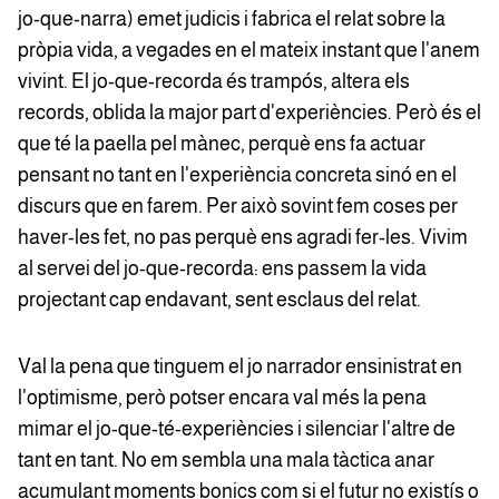
jo-que-narra) emet judicis i fabrica el relat sobre la
pròpia vida, a vegades en el mateix instant que l'anem
vivint. El jo-que-recorda és trampós, altera els
records, oblida la major part d'experiències. Però és el
que té la paella pel mànec, perquè ens fa actuar
pensant no tant en l'experiència concreta sinó en el
discurs que en farem. Per això sovint fem coses per
haver-les fet, no pas perquè ens agradi fer-les. Vivim
al servei del jo-que-recorda: ens passem la vida
projectant cap endavant, sent esclaus del relat.
Val la pena que tinguem el jo narrador ensinistrat en
l'optimisme, però potser encara val més la pena
mimar el jo-que-té-experiències i silenciar l'altre de
tant en tant. No em sembla una mala tàctica anar
acumulant moments bonics com si el futur no existís o