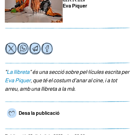
Eva Piquer
"
La llibreta
" és una secció sobre pel·lícules escrita per
Eva Piquer
, que té el costum d'anar al cine, i a tot
arreu, amb una llibreta a la mà.
Desa la publicació