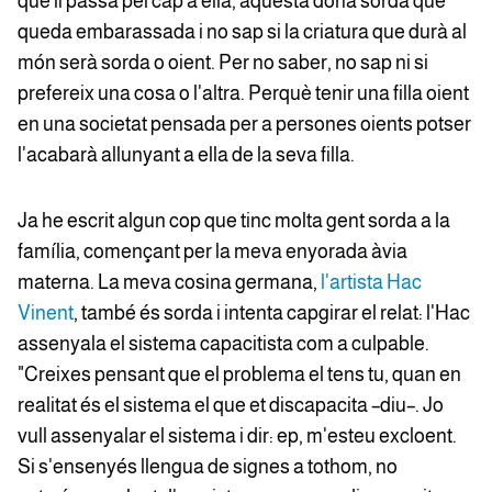
què li passa pel cap a ella, aquesta dona sorda que
queda embarassada i no sap si la criatura que durà al
món serà sorda o oient. Per no saber, no sap ni si
prefereix una cosa o l'altra. Perquè tenir una filla oient
en una societat pensada per a persones oients potser
l'acabarà allunyant a ella de la seva filla.
Ja he escrit algun cop que tinc molta gent sorda a la
família, començant per la meva enyorada àvia
materna. La meva cosina germana,
l'artista Hac
Vinent
, també és sorda i intenta capgirar el relat: l'Hac
assenyala el sistema capacitista com a culpable.
"Creixes pensant que el problema el tens tu, quan en
realitat és el sistema el que et discapacita –diu–. Jo
vull assenyalar el sistema i dir: ep, m'esteu excloent.
Si s'ensenyés llengua de signes a tothom, no