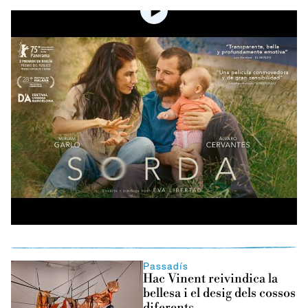
Passadís
Hac Vinent reivindica la
bellesa i el desig dels cossos
diferents