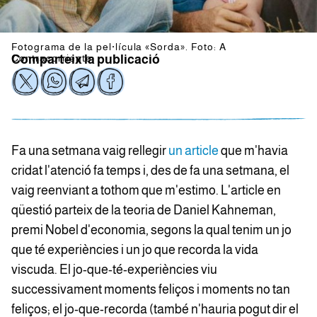
Fotograma de la pel·lícula «Sorda». Foto: A
Contracorriente
Comparteix la publicació
Fa una setmana vaig rellegir
un article
que m'havia
cridat l'atenció fa temps i, des de fa una setmana, el
vaig reenviant a tothom que m'estimo. L'article en
qüestió parteix de la teoria de Daniel Kahneman,
premi Nobel d'economia, segons la qual tenim un jo
que té experiències i un jo que recorda la vida
viscuda. El jo-que-té-experiències viu
successivament moments feliços i moments no tan
feliços; el jo-que-recorda (també n'hauria pogut dir el