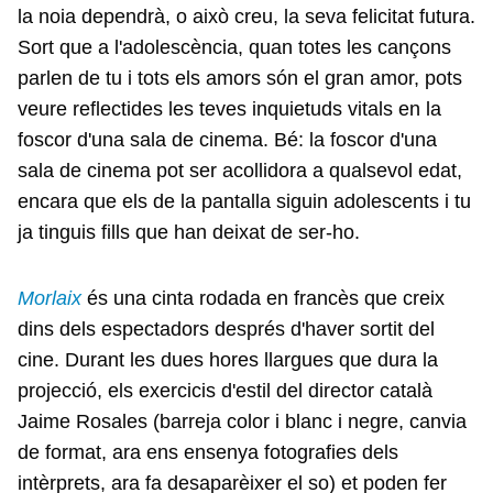
la noia dependrà, o això creu, la seva felicitat futura.
Sort que a l'adolescència, quan totes les cançons
parlen de tu i tots els amors són el gran amor, pots
veure reflectides les teves inquietuds vitals en la
foscor d'una sala de cinema. Bé: la foscor d'una
sala de cinema pot ser acollidora a qualsevol edat,
encara que els de la pantalla siguin adolescents i tu
ja tinguis fills que han deixat de ser-ho.
Morlaix
és una cinta rodada en francès que creix
dins dels espectadors després d'haver sortit del
cine. Durant les dues hores llargues que dura la
projecció, els exercicis d'estil del director català
Jaime Rosales (barreja color i blanc i negre, canvia
de format, ara ens ensenya fotografies dels
intèrprets, ara fa desaparèixer el so) et poden fer