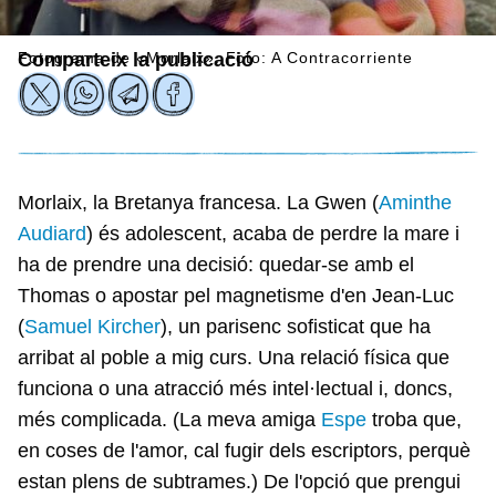
Fotograma de «Morlaix». Foto: A Contracorriente
Comparteix la publicació
Morlaix, la Bretanya francesa. La Gwen (
Aminthe
Audiard
) és adolescent, acaba de perdre la mare i
ha de prendre una decisió: quedar-se amb el
Thomas o apostar pel magnetisme d'en Jean-Luc
(
Samuel Kircher
), un parisenc sofisticat que ha
arribat al poble a mig curs. Una relació física que
funciona o una atracció més intel·lectual i, doncs,
més complicada. (La meva amiga
Espe
troba que,
en coses de l'amor, cal fugir dels escriptors, perquè
estan plens de subtrames.) De l'opció que prengui