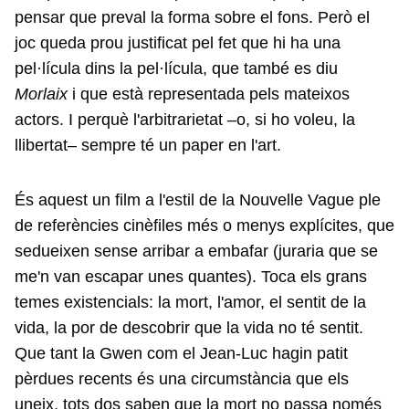
pensar que preval la forma sobre el fons. Però el
joc queda prou justificat pel fet que hi ha una
pel·lícula dins la pel·lícula, que també es diu
Morlaix
i que està representada pels mateixos
actors. I perquè l'arbitrarietat –o, si ho voleu, la
llibertat– sempre té un paper en l'art.
És aquest un film a l'estil de la Nouvelle Vague ple
de referències cinèfiles més o menys explícites, que
sedueixen sense arribar a embafar (juraria que se
me'n van escapar unes quantes). Toca els grans
temes existencials: la mort, l'amor, el sentit de la
vida, la por de descobrir que la vida no té sentit.
Que tant la Gwen com el Jean-Luc hagin patit
pèrdues recents és una circumstància que els
uneix, tots dos saben que la mort no passa només