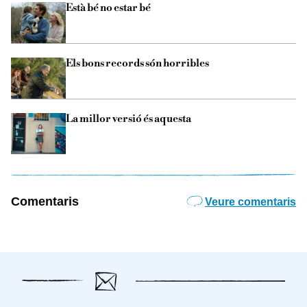
Està bé no estar bé
Els bons records són horribles
La millor versió és aquesta
Comentaris
Veure comentaris