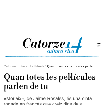
Catorze
/
Butaca
/
La llibreta
/
Quan totes les pel·lícules parlen de tu
Quan totes les pel·lícules
parlen de tu
«Morlaix», de Jaime Rosales, és una cinta
rodada en francès que creix dins dels