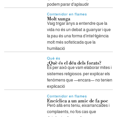
podem parar d'aplaudir
Contenidor en flames
Molt xunga
Vaig trigar anys a entendre que la
vida no és un debat a guanyar i que
la pau és una forma d’intel·ligència
molt més sofisticada que la
humiliació
Què és
¿Què és el déu dels forats?
És per això que vam elaborar mites i
sistemes religiosos: per explicar els
fenòmens que —encara— no tenien
explicació
Contenidor en flames
Encíclica a un amic de fa poc
Però allà ens teniu, eixarrancades i
complaents, no fos cas que