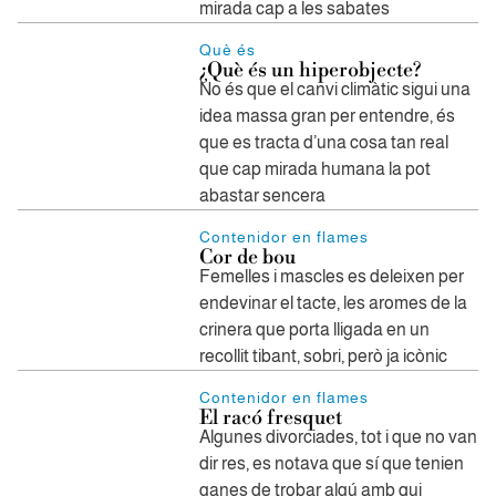
mirada cap a les sabates
Què és
¿Què és un hiperobjecte?
No és que el canvi climàtic sigui una
idea massa gran per entendre, és
que es tracta d’una cosa tan real
que cap mirada humana la pot
abastar sencera
Contenidor en flames
Cor de bou
Femelles i mascles es deleixen per
endevinar el tacte, les aromes de la
crinera que porta lligada en un
recollit tibant, sobri, però ja icònic
Contenidor en flames
El racó fresquet
Algunes divorciades, tot i que no van
dir res, es notava que sí que tenien
ganes de trobar algú amb qui