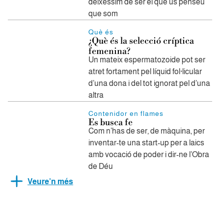
deixéssim de ser el que us penseu
que som
Què és
¿Què és la selecció críptica
femenina?
Un mateix espermatozoide pot ser
atret fortament pel líquid fol·licular
d’una dona i del tot ignorat pel d’una
altra
Contenidor en flames
Es busca fe
Com n’has de ser, de màquina, per
inventar-te una start-up per a laics
amb vocació de poder i dir-ne l’Obra
de Déu
Veure’n més