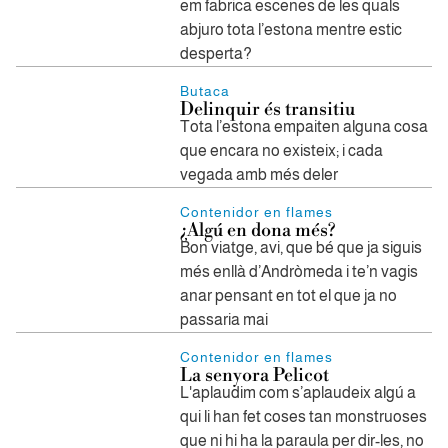
em fabrica escenes de les quals
abjuro tota l’estona mentre estic
desperta?
Butaca
Delinquir és transitiu
Tota l’estona empaiten alguna cosa
que encara no existeix; i cada
vegada amb més deler
Contenidor en flames
¿Algú en dona més?
Bon viatge, avi, que bé que ja siguis
més enllà d’Andròmeda i te’n vagis
anar pensant en tot el que ja no
passaria mai
Contenidor en flames
La senyora Pelicot
L'aplaudim com s’aplaudeix algú a
qui li han fet coses tan monstruoses
que ni hi ha la paraula per dir-les, no