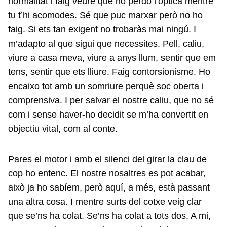
normalitat i faig veure que no perdo l’òptica mentre
tu t’hi acomodes. Sé que puc marxar però no ho
faig. Si ets tan exigent no trobaràs mai ningú. I
m’adapto al que sigui que necessites. Pell, caliu,
viure a casa meva, viure a anys llum, sentir que em
tens, sentir que ets lliure. Faig contorsionisme. Ho
encaixo tot amb un somriure perquè soc oberta i
comprensiva. I per salvar el nostre caliu, que no sé
com i sense haver-ho decidit se m’ha convertit en
objectiu vital, com al conte.
Pares el motor i amb el silenci del girar la clau de
cop ho entenc. El nostre nosaltres es pot acabar,
això ja ho sabíem, però aquí, a més, està passant
una altra cosa. I mentre surts del cotxe veig clar
que se’ns ha colat. Se’ns ha colat a tots dos. A mi,