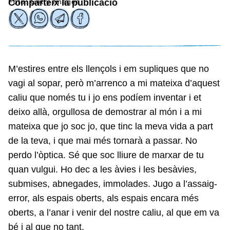
Foto: Getty Images
Comparteix la publicació
M’estires entre els llençols i em supliques que no
vagi al sopar, però m’arrenco a mi mateixa d’aquest
caliu que només tu i jo ens podíem inventar i et
deixo allà, orgullosa de demostrar al món i a mi
mateixa que jo soc jo, que tinc la meva vida a part
de la teva, i que mai més tornarà a passar. No
perdo l’òptica. Sé que soc lliure de marxar de tu
quan vulgui. Ho dec a les àvies i les besàvies,
submises, abnegades, immolades. Jugo a l’assaig-
error, als espais oberts, als espais encara més
oberts, a l’anar i venir del nostre caliu, al que em va
bé i al que no tant.