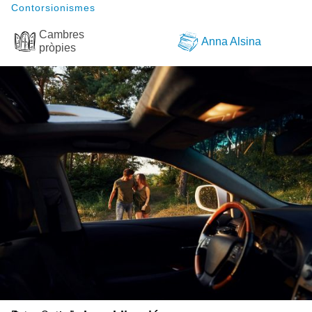
Contorsionismes
Cambres
Anna Alsina
pròpies