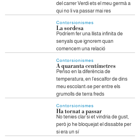
del carrer Verdi ets el meu germà a
qui no li va passar mai res
Contorsionismes
La sordesa
Podríem fer una llista infinita de
senyals que ignorem quan
comencem una relació
Contorsionismes
A quaranta centímetres
Penso en la diferència de
temperatura, en l’escalfor de dins
meu escolant-se per entre els
grumolls de terra freds
Contorsionismes
Ha tornat a passar
No tenies clar si et vindria de gust,
però jo he bloquejat el dissabte per
si era un sí