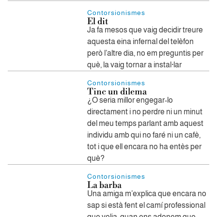
Contorsionismes
El dit
Ja fa mesos que vaig decidir treure
aquesta eina infernal del telèfon
però l’altre dia, no em preguntis per
què, la vaig tornar a instal·lar
Contorsionismes
Tinc un dilema
¿O seria millor engegar-lo
directament i no perdre ni un minut
del meu temps parlant amb aquest
individu amb qui no faré ni un cafè,
tot i que ell encara no ha entès per
què?
Contorsionismes
La barba
Una amiga m’explica que encara no
sap si està fent el camí professional
que volia, quan ens adonem que