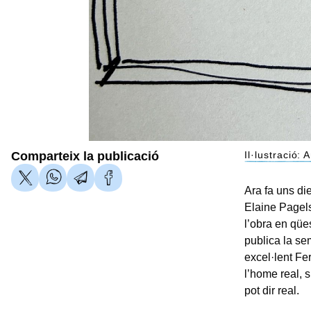
Comparteix la publicació
Il·lustració:
Ara fa uns die
Elaine Pagels,
l’obra en qüe
publica la se
excel·lent Fe
l’home real, s
pot dir real.