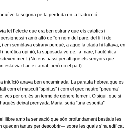
 aquí ve la segona perla perduda en la traducció.
a fet l’efecte que era ben estrany que els catòlics i
persignessin amb allò de “en nom del pare, del fill i de
”, i em semblava estrany perquè, a aquella tríada hi faltava, en
 i herètica opinió, la suposada verge, la mare, l’autèntica
esdeveniment. (No ens passi per alt que els senyors que
 estalviar l’acte carnal, però no el part).
a intuïció anava ben encaminada. La paraula hebrea que es
llatí com el masculí “spiritus” i com el grec neutre “pneuma”
ue, ves per on, és un terme de gènere femení. O sigui, que si
 hagués deixat prenyada Maria, seria “una esperita”.
 el llibre amb la sensació que són profundament bestials les
queden tantes per descobrir— sobre les quals s’ha edificat