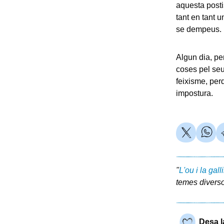
aquesta postis
tant en tant u
se dempeus.
Algun dia, per
coses pel seu 
feixisme, per
impostura.
"
L'ou i la gall
temes diverso
Desa l