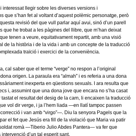
 interessat llegir sobre les diverses versions i
ns que s’han fet al voltant d’aquest polèmic personatge, però
uesta revisió del que vull parlar aquí avui, sinó d’un parell
s que he trobat a les pàgines del llibre, que m’han deixat
 que tenen a veure, equitativament repartit, amb una visió
l de la història i de la vida i amb un concepte de la traducció
plexada traïció i exercici de la conveniència.
, cal saber que el terme “verge” no respon a l’original
 dona origen. La paraula era “almah” i es referia a una dona
ssàriament inexperta en qüestions sexuals. I ara resulta que
recs i, assumint que una dona jove que encara no s’ha casat
tastat el resultat del desig de la carn, li encaixen la traducció
que vol dir verge, i ja l’hem liada —en llatí tampoc passen
ncorrecció i van amb “virgo”—. Diu la senyora Pagels que la
par el fet que Jesús era fill de la violació que Maria va patir
 soldat romà —Tiberio Julio Abdes Pantera— va fer que
 intervenció d’un tal esperit sant.