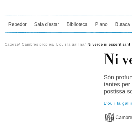
Ce
Rebedor
Sala d'estar
Biblioteca
Piano
Butaca
Catorze
/
Cambres pròpies
/
L'ou i la gallina
/
Ni verge ni esperit sant
Ni v
Són profu
tantes per
postissa so
L'ou i la gall
Cambre