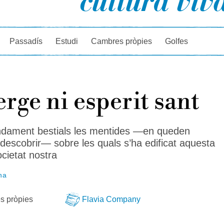
rcador
Passadís
Estudi
Cambres pròpies
Golfes
erge ni esperit sant
ndament bestials les mentides —en queden
 descobrir— sobre les quals s’ha edificat aquesta
cietat nostra
ina
s pròpies
Flavia Company