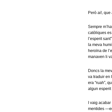
Però ai!, que
Sempre m’havi
catòliques es 
l’esperit sant
la meva humil
heroïna de l’
manaven li van
Doncs la mev
va traduir en 
era “ruah”, q
algun esperit
I vaig acabar
mentides —en 