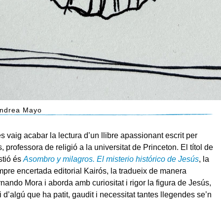
 Andrea Mayo
s vaig acabar la lectura d’un llibre apassionant escrit per
 professora de religió a la universitat de Princeton. El títol de
stió és
Asombro y milagros. El misterio histórico de Jesús
, la
mpre encertada editorial Kairós, la tradueix de manera
rnando Mora i aborda amb curiositat i rigor la figura de Jesús,
i d’algú que ha patit, gaudit i necessitat tantes llegendes se’n