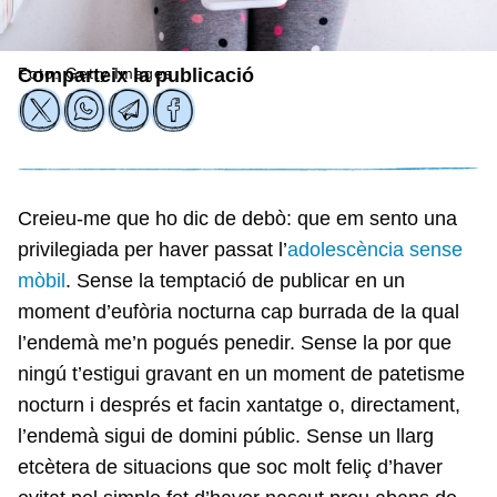
Foto: Getty Images
Comparteix la publicació
Creieu-me que ho dic de debò: que em sento una
privilegiada per haver passat l’
adolescència sense
mòbil
. Sense la temptació de publicar en un
moment d’eufòria nocturna cap burrada de la qual
l’endemà me’n pogués penedir. Sense la por que
ningú t’estigui gravant en un moment de patetisme
nocturn i després et facin xantatge o, directament,
l’endemà sigui de domini públic. Sense un llarg
etcètera de situacions que soc molt feliç d’haver