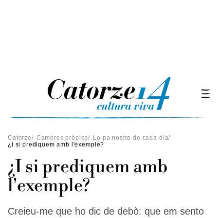
Catorze
/
Cambres pròpies
/
Lo pa nostre de cada dia
/
¿I si prediquem amb l'exemple?
¿I si prediquem amb
l'exemple?
Creieu-me que ho dic de debò: que em sento