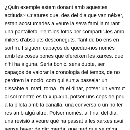
¿Quin exemple estem donant amb aquestes
actituds? Criatures que, des del dia que van néixer,
estan acostumades a veure la seva família mirant
una pantalleta. Fent-los fotos per compartir-les amb
milers d’absoluts desconeguts. Tant de bo ens en
sortim. I siguem capaços de quedar-nos només
amb les coses bones que ofereixen les xarxes, que
n’hi ha alguna. Seria bonic, sens dubte, ser
capaços de valorar la cronologia del temps, de no
perdre’n la noció, com qui surt a passejar un
dissabte al matí, torna i fa el dinar, potser un vermut
al sol mentre es fa xup-xup, potser uns cops de peu
a la pilota amb la canalla, una conversa o un no fer
res amb algú altre. Potser només, al final del dia,
una revisió a veure què ha passat a les xarxes avui
sense haver de dir: merda, que tard que se m’ha