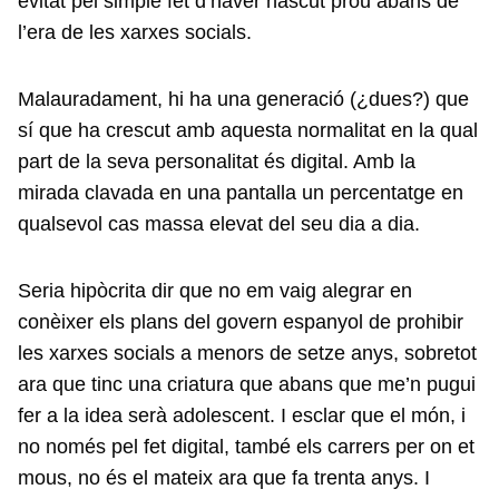
evitat pel simple fet d’haver nascut prou abans de
l’era de les xarxes socials.
Malauradament, hi ha una generació (¿dues?) que
sí que ha crescut amb aquesta normalitat en la qual
part de la seva personalitat és digital. Amb la
mirada clavada en una pantalla un percentatge en
qualsevol cas massa elevat del seu dia a dia.
Seria hipòcrita dir que no em vaig alegrar en
conèixer els plans del govern espanyol de prohibir
les xarxes socials a menors de setze anys, sobretot
ara que tinc una criatura que abans que me’n pugui
fer a la idea serà adolescent. I esclar que el món, i
no només pel fet digital, també els carrers per on et
mous, no és el mateix ara que fa trenta anys. I