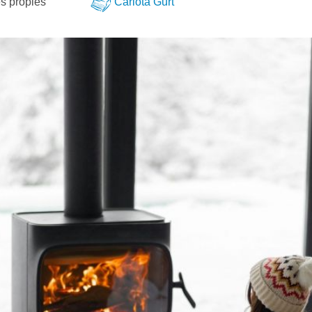
s pròpies
Carlota Gurt