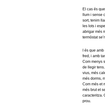
El cas és que
llum i sense 
sort, tenim ll
les lots i es
abrigar més n
termòstat se’
I és que amb 
fred, i amb 
Com menys sa
de llegir ten
vius, més cal
més dorms, mé
Com més et ma
més brut et s
caracteritza
prou.