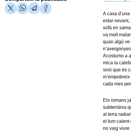
A casa d’una 
estar nevant,
sofà en samar
va molt mala
quan algú ve 
n’avergonyeix
Acostumo a an
mica la calef
sinó que és ca
m’empobreix m
cada mes per
Els romans ja
subterrània q
al terra radi
el fum calent 
no vaig viure