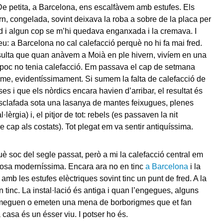
e petita, a Barcelona, ens escalfàvem amb estufes. Els
rn, congelada, sovint deixava la roba a sobre de la placa per
fred i algun cop se m’hi quedava enganxada i la cremava. I
eu: a Barcelona no cal calefacció perquè no hi fa mai fred.
sulta que quan anàvem a Moià en ple hivern, vivíem en una
poc no tenia calefacció. Em passava el cap de setmana
me, evidentíssimament. Si sumem la falta de calefacció de
es i que els nòrdics encara havien d’arribar, el resultat és
sclafada sota una lasanya de mantes feixugues, plenes
l·lèrgia) i, el pitjor de tot: rebels (es passaven la nit
 cap als costats). Tot plegat em va sentir antiquíssima.
è soc del segle passat, però a mi la calefacció central em
osa moderníssima. Encara ara no en tinc
a Barcelona
i la
 amb les estufes elèctriques sovint tinc un punt de fred. A la
 tinc. La instal·lació és antiga i quan l’engegues, alguns
meguen o emeten una mena de borborigmes que et fan
 casa és un ésser viu. I potser ho és.