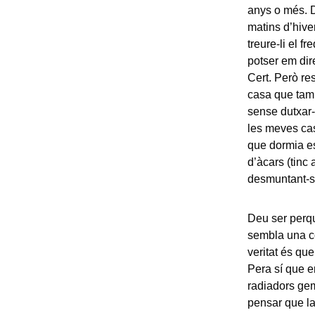
anys o més. D
matins d’hive
treure-li el 
potser em dir
Cert. Però re
casa que tam
sense dutxar-
les meves cas
que dormia e
d’àcars (tinc a
desmuntant-se
Deu ser perqu
sembla una c
veritat és que
Pera sí que en
radiadors ge
pensar que la