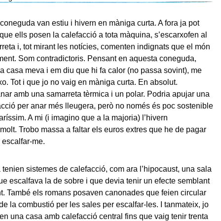
coneguda van estiu i hivern en màniga curta. A fora ja pot
 que ells posen la calefacció a tota màquina, s’escarxofen al
reta i, tot mirant les notícies, comenten indignats que el món
ment. Som contradictoris. Pensant en aquesta coneguda,
a casa meva i em diu que hi fa calor (no passa sovint), me
o. Tot i que jo no vaig en màniga curta. En absolut.
ar amb una samarreta tèrmica i un polar. Podria apujar una
acció per anar més lleugera, però no només és poc sostenible
ríssim. A mi (i imagino que a la majoria) l’hivern
olt. Trobo massa a faltar els euros extres que he de pagar
 escalfar-me.
 tenien sistemes de calefacció, com ara l’hipocaust, una sala
ue escalfava la de sobre i que devia tenir un efecte semblant
ant. També els romans posaven canonades que feien circular
de la combustió per les sales per escalfar-les. I tanmateix, jo
 en una casa amb calefacció central fins que vaig tenir trenta