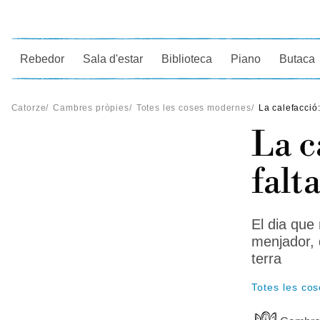
Ce
Rebedor
Sala d'estar
Biblioteca
Piano
Butaca
Catorze
/
Cambres pròpies
/
Totes les coses modernes
/
La calefacció:
La c
falt
El dia que
menjador, 
terra
Totes les co