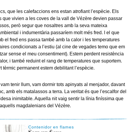
s, que les calefaccions ens estan atrofiant l’espècie. Els
que vivien a les coves de la vall de Vézère devien passar
ssos, però segur que nosaltres amb la seva mateixa
mbiental i indumentària passaríem molt més fred. I el que
 el fred ens passa també amb la calor i les temperatures
 aires condicionats a l’estiu (al cine de vegades temo que em
itzar sense el meu consentiment). Estem perdent resistència
 calor, i també reduint el rang de temperatures que suportem.
t tèrmic permanent estem debilitant l’espècie.
 vam tenir llum, vam dormir tots apinyats al menjador, davant
foc, amb els matalassos a terra. La veritat és que l’escalfor del
idesa inimitable. Aquella nit vaig sentir la línia finíssima que
aquells magdalenians del Vézère.
Contenidor en flames