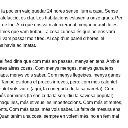
 fa poc em vaig quedar 24 hores sense llum a casa. Sense
calefacció, és clar. Les habitacions estaven a onze graus. Per
ar de foc. Així que ens vam atrinxerar al menjador amb totes
pelmes que vam trobar. La cosa curiosa és que no ens vam
i vam passar molt fred. Al cap d’un parell d’hores, el
ns havia aclimatat.
el fred diria que com més en passes, menys en tens. Amb el
tantes altres coses. Com menys menges, menys gana tens.
ps, menys vols saber. Com menys llegeixes, menys ganes
s. També es dona el procés inrevés, però: com més calentet
entet vols viure (aquí, la coneguda de la samarreta). Com
s dormiries (la son crida la son, diu la saviesa popular).
quilles, més et veus les imperfeccions. Com més et rentes,
ents. Com més saps, més vols saber. La falta de mesura ens
. Quan tenim una cosa, sempre en volem més, no en fem mai