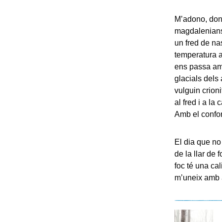
M’adono, donc
magdalenians 
un fred de na
temperatura a
ens passa amb
glacials dels
vulguin crion
al fred i a la
Amb el confor
El dia que no
de la llar de 
foc té una cal
m’uneix amb 