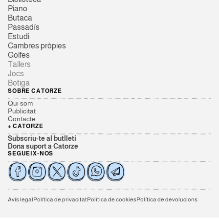
Piano
Butaca
Passadís
Estudi
Cambres pròpies
Golfes
Tallers
Jocs
Botiga
SOBRE CATORZE
Qui som
Publicitat
Contacte
+ CATORZE
Subscriu-te al butlletí
Dona suport a Catorze
SEGUEIX-NOS
Avís legal
Política de privacitat
Política de cookies
Política de devolucions