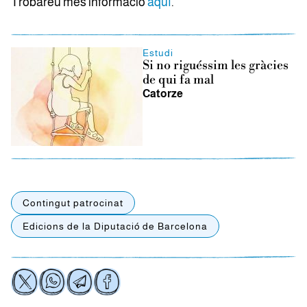
Trobareu més informació
aquí
.
Estudi
Si no riguéssim les gràcies
de qui fa mal
Catorze
Contingut patrocinat
Edicions de la Diputació de Barcelona