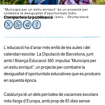
“Municipis per un estiu enriquit” és un projecte per
combatre la desigualtat d’oportunitats lúdic-
educatives que es produeix a l’estiu – Shutterstock
Comparteix la publicació
L’educació ha d’anar més enllà de les aules i del
calendari escolar. La Diputació de Barcelona, junt
amb l’Aliança Educació 360, impulsa “Municipis per
un estiu enriquit”, un projecte per combatre la
desigualtat d’oportunitats educatives que es produeix
en aquesta època.
Catalunya té un dels períodes de vacances escolars
més llargs d’Europa, amb prop de 85 dies sense