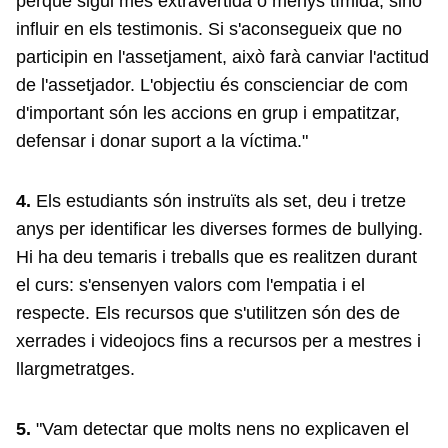
perquè sigui més extravertida o menys tímida, sinó
influir en els testimonis. Si s'aconsegueix que no
participin en l'assetjament, això farà canviar l'actitud
de l'assetjador. L'objectiu és conscienciar de com
d'important són les accions en grup i empatitzar,
defensar i donar suport a la víctima."
4.
Els estudiants són instruïts als set, deu i tretze
anys per identificar les diverses formes de bullying.
Hi ha deu temaris i treballs que es realitzen durant
el curs: s'ensenyen valors com l'empatia i el
respecte. Els recursos que s'utilitzen són des de
xerrades i videojocs fins a recursos per a mestres i
llargmetratges.
5.
"Vam detectar que molts nens no explicaven el