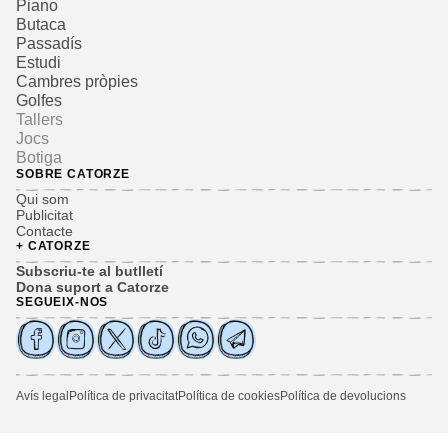
Piano
Butaca
Passadís
Estudi
Cambres pròpies
Golfes
Tallers
Jocs
Botiga
SOBRE CATORZE
Qui som
Publicitat
Contacte
+ CATORZE
Subscriu-te al butlletí
Dona suport a Catorze
SEGUEIX-NOS
Avís legal
Política de privacitat
Política de cookies
Política de devolucions