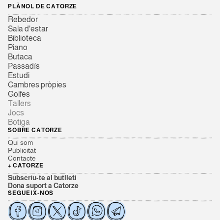
PLÀNOL DE CATORZE
Rebedor
Sala d'estar
Biblioteca
Piano
Butaca
Passadís
Estudi
Cambres pròpies
Golfes
Tallers
Jocs
Botiga
SOBRE CATORZE
Qui som
Publicitat
Contacte
+ CATORZE
Subscriu-te al butlletí
Dona suport a Catorze
SEGUEIX-NOS