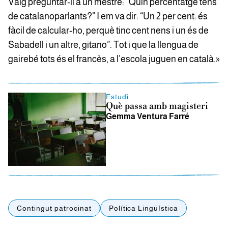
Vaig preguntar-li a un mestre: “Quin percentatge tens
de catalanoparlants?” I em va dir: “Un 2 per cent: és
fàcil de calcular-ho, perquè tinc cent nens i un és de
Sabadell i un altre, gitano”. Tot i que la llengua de
gairebé tots és el francès, a l’escola juguen en català.»
Estudi
Què passa amb magisteri
Gemma Ventura Farré
Contingut patrocinat
Política Lingüística