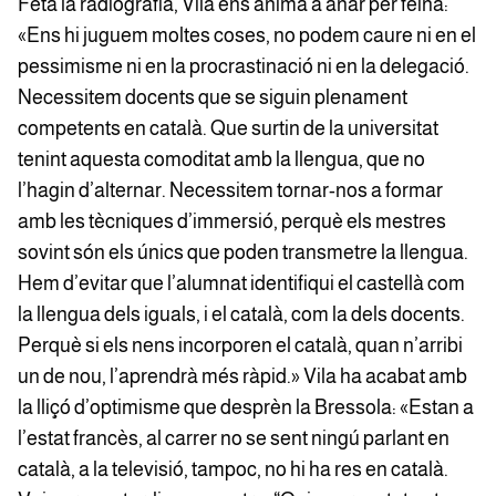
Feta la radiografia, Vila ens anima a anar per feina:
«Ens hi juguem moltes coses, no podem caure ni en el
pessimisme ni en la procrastinació ni en la delegació.
Necessitem docents que se siguin plenament
competents en català. Que surtin de la universitat
tenint aquesta comoditat amb la llengua, que no
l’hagin d’alternar. Necessitem tornar-nos a formar
amb les tècniques d’immersió, perquè els mestres
sovint són els únics que poden transmetre la llengua.
Hem d’evitar que l’alumnat identifiqui el castellà com
la llengua dels iguals, i el català, com la dels docents.
Perquè si els nens incorporen el català, quan n’arribi
un de nou, l’aprendrà més ràpid.» Vila ha acabat amb
la lliçó d’optimisme que desprèn la Bressola: «Estan a
l’estat francès, al carrer no se sent ningú parlant en
català, a la televisió, tampoc, no hi ha res en català.