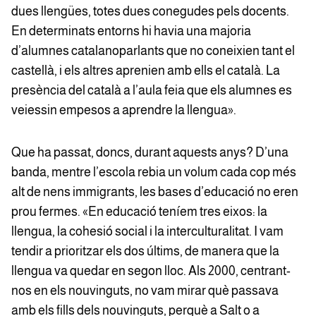
dues llengües, totes dues conegudes pels docents.
En determinats entorns hi havia una majoria
d’alumnes catalanoparlants que no coneixien tant el
castellà, i els altres aprenien amb ells el català. La
presència del català a l’aula feia que els alumnes es
veiessin empesos a aprendre la llengua».
Que ha passat, doncs, durant aquests anys? D’una
banda, mentre l’escola rebia un volum cada cop més
alt de nens immigrants, les bases d’educació no eren
prou fermes. «En educació teníem tres eixos: la
llengua, la cohesió social i la interculturalitat. I vam
tendir a prioritzar els dos últims, de manera que la
llengua va quedar en segon lloc. Als 2000, centrant-
nos en els nouvinguts, no vam mirar què passava
amb els fills dels nouvinguts, perquè a Salt o a