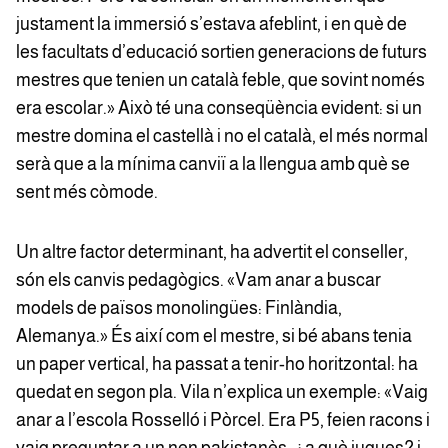
justament la immersió s’estava afeblint, i en què de
les facultats d’educació sortien generacions de futurs
mestres que tenien un català feble, que sovint només
era escolar.» Això té una conseqüència evident: si un
mestre domina el castellà i no el català, el més normal
serà que a la mínima canviï a la llengua amb què se
sent més còmode.
Un altre factor determinant, ha advertit el conseller,
són els canvis pedagògics. «Vam anar a buscar
models de països monolingües: Finlàndia,
Alemanya.» És així com el mestre, si bé abans tenia
un paper vertical, ha passat a tenir-ho horitzontal: ha
quedat en segon pla. Vila n’explica un exemple: «Vaig
anar a l’escola Rosselló i Pòrcel. Era P5, feien racons i