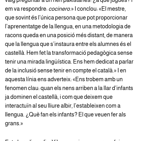
vaig preguntar a un nen pakistanès: ¿a què jugues? i
em va respondre:
cocinero
.» I conclou: «El mestre,
que sovint és l’única persona que pot proporcionar
l’aprenentatge de la llengua, en una metodologia de
racons queda en una posició més distant, de manera
que la llengua que s’instaura entre els alumnes és el
castellà. Hem fet la transformació pedagògica sense
tenir una mirada lingüística. Ens hem dedicat a parlar
de la inclusió sense tenir en compte el català.» I en
aquesta línia ens adverteix: «Ens trobem amb un
fenomen clau: quan els nens arriben a la llar d’infants
ja dominen el castellà, i com que deixem que
interactuïn al seu lliure albir, l’estableixen com a
llengua. ¿Què fan els infants? El que veuen fer als
grans.»