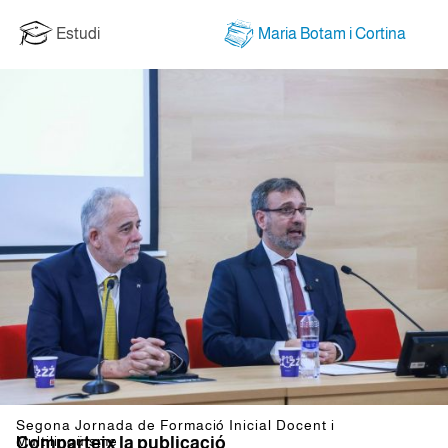
Estudi
Maria Botam i Cortina
Segona Jornada de Formació Inicial Docent i
Multilingüisme
Comparteix la publicació