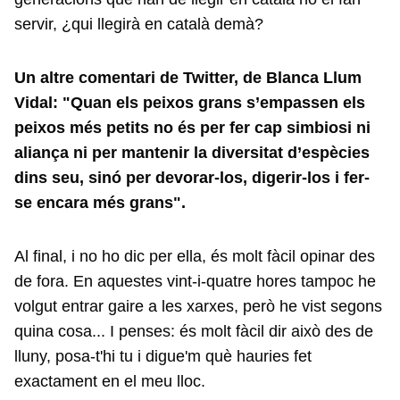
servir, ¿qui llegirà en català demà?
Un altre comentari de Twitter, de Blanca Llum
Vidal: "Quan els peixos grans s’empassen els
peixos més petits no és per fer cap simbiosi ni
aliança ni per mantenir la diversitat d’espècies
dins seu, sinó per devorar-los, digerir-los i fer-
se encara més grans".
Al final, i no ho dic per ella, és molt fàcil opinar des
de fora. En aquestes vint-i-quatre hores tampoc he
volgut entrar gaire a les xarxes, però he vist segons
quina cosa... I penses: és molt fàcil dir això des de
lluny, posa-t'hi tu i digue'm què hauries fet
exactament en el meu lloc.