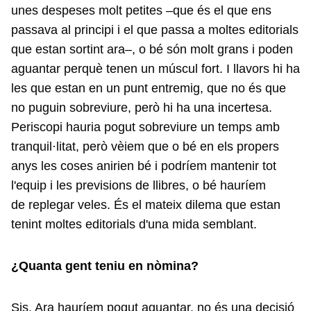
unes despeses molt petites –que és el que ens
passava al principi i el que passa a moltes editorials
que estan sortint ara–, o bé són molt grans i poden
aguantar perquè tenen un múscul fort. I llavors hi ha
les que estan en un punt entremig, que no és que
no puguin sobreviure, però hi ha una incertesa.
Periscopi hauria pogut sobreviure un temps amb
tranquil·litat, però vèiem que o bé en els propers
anys les coses anirien bé i podríem mantenir tot
l'equip i les previsions de llibres, o bé hauríem
de replegar veles. És el mateix dilema que estan
tenint moltes editorials d'una mida semblant.
¿Quanta gent teniu en nòmina?
Sis. Ara hauríem pogut aguantar, no és una decisió