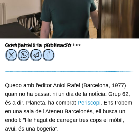
Aniol Rafel. Foto: Gemma Ventura
Comparteix la publicació
Quedo amb l'editor Aniol Rafel (Barcelona, 1977)
quan no ha passat ni un dia de la notícia: Grup 62,
és a dir, Planeta, ha comprat
Periscopi
. Ens trobem
en una sala de l'Ateneu Barcelonès, ell busca un
endoll: "He hagut de carregar tres cops el mòbil,
avui, és una bogeria".