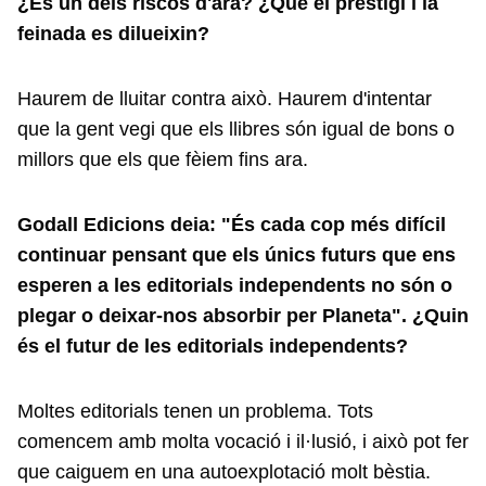
¿És un dels riscos d'ara? ¿Que el prestigi i la
feinada es dilueixin?
Haurem de lluitar contra això. Haurem d'intentar
que la gent vegi que els llibres són igual de bons o
millors que els que fèiem fins ara.
Godall Edicions deia: "És cada cop més difícil
continuar pensant que els únics futurs que ens
esperen a les editorials independents no són o
plegar o deixar-nos absorbir per Planeta
". ¿Quin
és el futur de les editorials independents?
Moltes editorials tenen un problema. Tots
comencem amb molta vocació i il·lusió, i això pot fer
que caiguem en una autoexplotació molt bèstia.