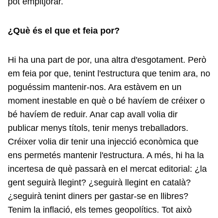
pot empitjorar.
¿Què és el que et feia por?
Hi ha una part de por, una altra d'esgotament. Però
em feia por que, tenint l'estructura que tenim ara, no
poguéssim mantenir-nos. Ara estàvem en un
moment inestable en què o bé havíem de créixer o
bé havíem de reduir. Anar cap avall volia dir
publicar menys títols, tenir menys treballadors.
Créixer volia dir tenir una injecció econòmica que
ens permetés mantenir l'estructura. A més, hi ha la
incertesa de què passarà en el mercat editorial: ¿la
gent seguirà llegint? ¿seguirà llegint en català?
¿seguirà tenint diners per gastar-se en llibres?
Tenim la inflació, els temes geopolítics. Tot això