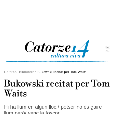
Catorze
/
Biblioteca
/
Bukowski recitat per Tom Waits
Bukowski recitat per Tom
Waits
Hi ha llum en algun lloc./ potser no és gaire
llum però/ venç la foscor