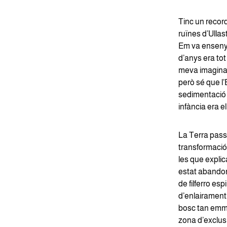
Tinc un record
ruïnes d’Ullas
Em va ensenyar
d’anys era tot
meva imaginaci
però sé que l
sedimentació c
infància era el
La Terra passa
transformació
les que explic
estat abandona
de filferro es
d’enlairament
bosc tan emme
zona d’exclusi