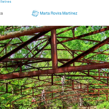
lletres
ca
Marta Rovira Martínez