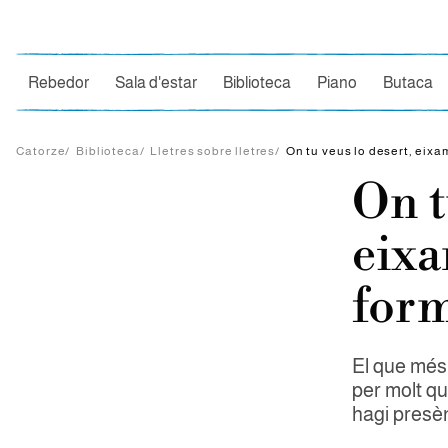
Ce
Rebedor
Sala d'estar
Biblioteca
Piano
Butaca
Catorze
/
Biblioteca
/
Lletres sobre lletres
/
On tu veus lo desert, eix
On t
eix
for
El que més
per molt qu
hagi presè