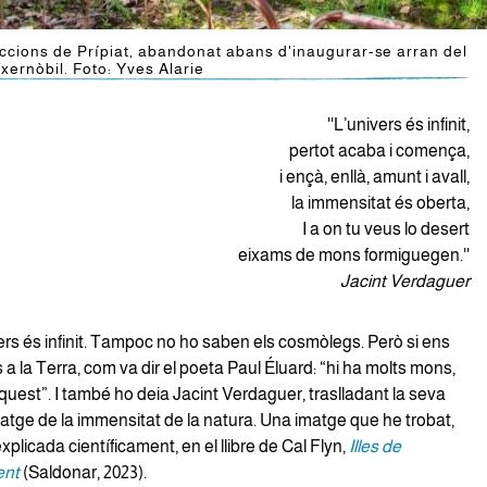
accions de Prípiat, abandonat abans d'inaugurar-se arran del
xernòbil. Foto: Yves Alarie
''L’univers és infinit,
pertot acaba i comença,
i ençà, enllà, amunt i avall,
la immensitat és oberta,
I a on tu veus lo desert
eixams de mons formiguegen.''
Jacint Verdaguer
vers és infinit. Tampoc no ho saben els cosmòlegs. Però si ens
a la Terra, com va dir el poeta Paul Éluard: “hi ha molts mons,
uest”. I també ho deia Jacint Verdaguer, traslladant la seva
matge de la immensitat de la natura. Una imatge que he trobat,
xplicada científicament, en el llibre de Cal Flyn,
Illes de
ent
(Saldonar, 2023).