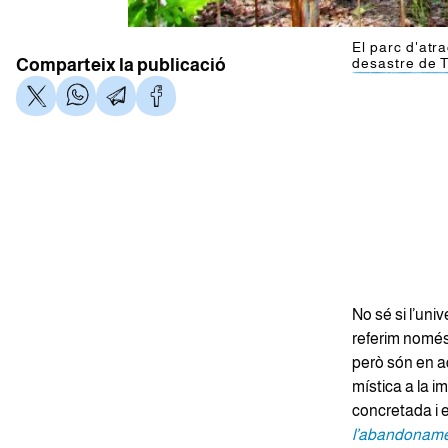
El parc d'atr
Comparteix la publicació
desastre de T
No sé si l’uni
referim només 
però són en aq
mística a la i
concretada i e
l’abandonam