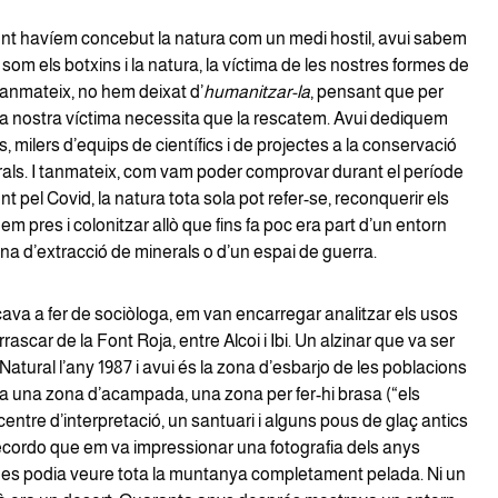
ent havíem concebut la natura com un medi hostil, avui sabem
som els botxins i la natura, la víctima de les nostres formes de
anmateix, no hem deixat d’
humanitzar-la
, pensant que per
 la nostra víctima necessita que la rescatem. Avui dediquem
s, milers d’equips de científics i de projectes a la conservació
rals. I tanmateix, com vam poder comprovar durant el període
t pel Covid, la natura tota sola pot refer-se, reconquerir els
hem pres i colonitzar allò que fins fa poc era part d’un entorn
na d’extracció de minerals o d’un espai de guerra.
a a fer de sociòloga, em van encarregar analitzar els usos
rascar de la Font Roja, entre Alcoi i Ibi. Un alzinar que va ser
Natural l’any 1987 i avui és la zona d’esbarjo de les poblacions
ha una zona d’acampada, una zona per fer-hi brasa (“els
 centre d’interpretació, un santuari i alguns pous de glaç antics
ecordo que em va impressionar una fotografia dels anys
 es podia veure tota la muntanya completament pelada. Ni un