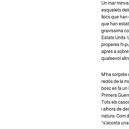
Un mar minvant
esquelets del
llocs que han 
que han estat
gravíssima con
Estats Units.
properes hi pu
après a sobre
qualsevol altr
M’ha sorprès 
redós de la ma
bosc es fa un 
Primera Guerr
Tots els caso
i alhora de de
natura. Com d
“s’acosta una 