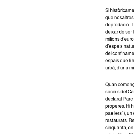
Si històricam
que nosaltres 
depredació. T
deixar de ser
milions d’euro
d’espais natu
del confinamen
espais que li 
urbà, d’una mi
Quan començav
socials del Car
declarat Parc 
properes. Hi 
paellers”), un
restaurats. R
cinquanta, on