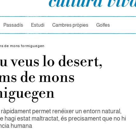
rcador
Passadís
Estudi
Cambres pròpies
Golfes
ams de mons formiguegen
u veus lo desert,
ams de mons
miguegen
 ràpidament permet renéixer un entorn natural,
e hagi estat maltractat, és precisament que no hi
ncia humana