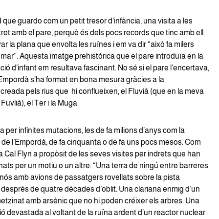
 que guardo com un petit tresor d’infància, una visita a les
tret amb el pare, perquè és dels pocs records que tinc amb ell.
 la plana que envolta les ruïnes i em va dir “això fa milers
 mar”. Aquesta imatge prehistòrica que el pare introduïa en la
ó d’infant em resultava fascinant. No sé si el pare l’encertava,
’Empordà s’ha format en bona mesura gràcies a la
reada pels rius que hi conflueixen, el Fluvià (que en la meva
 Fuvlià), el Ter i la Muga.
 per infinites mutacions, les de fa milions d’anys com la
 de l’Empordà, de fa cinquanta o de fa uns pocs mesos. Com
a Cal Flyn a propòsit de les seves visites per indrets que han
ts per un motiu o un altre: “Una terra de ningú entre barreres
pinós amb avions de passatgers rovellats sobre la pista
 després de quatre dècades d’oblit. Una clariana enmig d’un
tzinat amb arsènic que no hi poden créixer els arbres. Una
ó devastada al voltant de la ruïna ardent d’un reactor nuclear.