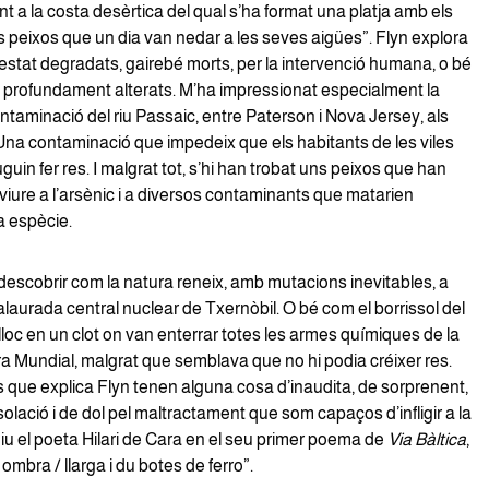
 a la costa desèrtica del qual s’ha format una platja amb els
s peixos que un dia van nedar a les seves aigües”. Flyn explora
estat degradats, gairebé morts, per la intervenció humana, o bé
 profundament alterats. M’ha impressionat especialment la
taminació del riu Passaic, entre Paterson i Nova Jersey, als
 Una contaminació que impedeix que els habitants de les viles
guin fer res. I malgrat tot, s’hi han trobat uns peixos que han
viure a l’arsènic i a diversos contaminants que matarien
a espècie.
descobrir com la natura reneix, amb mutacions inevitables, a
laurada central nuclear de Txernòbil. O bé com el borrissol del
lloc en un clot on van enterrar totes les armes químiques de la
a Mundial, malgrat que semblava que no hi podia créixer res.
s que explica Flyn tenen alguna cosa d’inaudita, de sorprenent,
solació i de dol pel maltractament que som capaços d’infligir a la
iu el poeta Hilari de Cara en el seu primer poema de
Via Bàltica
,
ombra / llarga i du botes de ferro”.