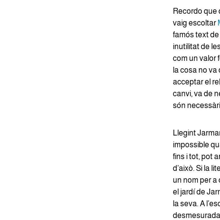
Recordo que q
vaig escoltar
famós text d
inutilitat de 
com un valor 
la cosa no va d
acceptar el re
canvi, va de n
són necessàri
Llegint Jarman
impossible qua
fins i tot, pot
d’això. Si la 
un nom per a ca
el jardí de Ja
la seva. A l’es
desmesuradame