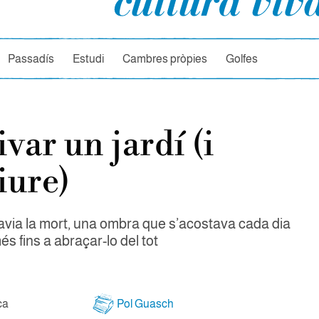
rcador
Passadís
Estudi
Cambres pròpies
Golfes
ivar un jardí (i
iure)
avia la mort, una ombra que s’acostava cada dia
s fins a abraçar-lo del tot
ca
Pol Guasch