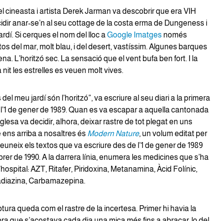
el cineasta i artista Derek Jarman va descobrir que era VIH
cidir anar-se’n al seu cottage de la costa erma de Dungeness i
ardí. Si cerques el nom del lloc a
Google Imatges
només
tos del mar, molt blau, i del desert, vastíssim. Algunes barques
ena. L’horitzó sec. La sensació que el vent bufa ben fort. I la
la nit les estrelles es veuen molt vives.
del meu jardí són l’horitzó”, va escriure al seu diari a la primera
e l’1 de gener de 1989. Quan es va escapar a aquella cantonada
glesa va decidir, alhora, deixar rastre de tot plegat en uns
 ens arriba a nosaltres és
Modern Nature
, un volum editat per
uneix els textos que va escriure des de l’1 de gener de 1989
febrer de 1990. A la darrera línia, enumera les medicines que s’ha
’hospital: AZT, Ritafer, Piridoxina, Metanamina, Àcid Folínic,
fadiazina, Carbamazepina.
tura queda com el rastre de la incertesa. Primer hi havia la
ra que s’acostava cada dia una mica més fins a abraçar-lo del