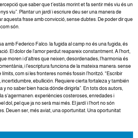
percepció que saber que t’estàs morint et fa sentir més viu és un
enys viu”. Plantar un jardí i escriure deu ser una manera de
r aquesta frase amb convicció, sense dubtes. De poder dir que
 com són.
sa amb Federico Falco: la fugida al camp no és una fugida, és
ió. El dolor de l’amor perdut reapareix constantment. A l’hort,
 que moren i d’altres que neixen, desordenades; l’harmonia és
omentània, i l’escriptura funciona de la mateixa manera: sense
límits, com si les fronteres només fossin l’horitzó. “Escribir
 incertidumbre, ebullición. Requiere cierta fortaleza y también
a y no saber bien hacia dónde dirigirla”. En tots dos autors,
vida s’agermanen: experiències costeroses, enredades i
 dol, pel que ja no serà mai més. El jardí i l’hort no són
s. Deuen ser, més aviat, una oportunitat. Una oportunitat