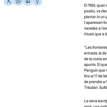
El 1986, quan 
positiu, va de
plantar-hi un j
t’apareixen fo
varades a l’ar
il·lusió que a 
“Les fronteres 
entrada, la d
de la costa an
apunts. El que
Penguin que re
fins al 17 de 
de prendre a l
Triludan, Sul
La seva escrip
mort, una omb