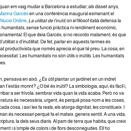
uan em vaig mudar a Barcelona a estudiar, als disset anys,
Marina Garcés
en una conferència inaugural esmenant el
e
Nucio Ordine
,
La utilitat de l’inútil
, on el filòsof italià defensa la
les humanitats, sense funció pràctica ni rendiment econòmic,
fonamental. El que deia Garcés, si no recordo malament, és que
’utilitat o d’inutilitat. De fet, parlar en aquests termes és
lat productivista que només aprecia el que té preu. La cosa, en
ecessitat. Les humanitats no són útils o inútils. Les humanitats
es.
, pensava en això. ¿És útil plantar un jardinet en un indret
n t’estàs morint? ¿O bé és inútil? La simbologia, aquí, és fàcil i,
 arribar a ser frívola: sembrar vida quan la vida acaba. Però no va
literatura és necessària, urgent, és perquè posa nom a les coses,
da cosa, i així les fa reals, els atorga dignitat, les constitueix. I
rman és necessari perquè fa el mateix: genera sentit. A una vida,
criptura, la dels seus diaris. Al pam de terra que habita, que creix
nt i s’omple de colors i de flors desconegudes. Ell ho