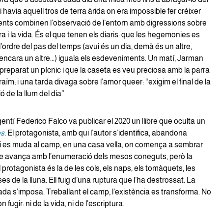
i havia aquell tros de terra àrida on era impossible fer créixer
ments combinen l’observació de l’entorn amb digressions sobre
atura i la vida. És el que tenen els diaris: que les hegemonies es
l’ordre del pas del temps (avui és un dia, demà és un altre,
ncara un altre...) iguala els esdeveniments. Un matí, Jarman
preparat un pícnic i que la caseta es veu preciosa amb la parra
aïm; i una tarda divaga sobre l’amor queer: “exigim el final de la
 de la llum del dia”.
gentí Federico Falco va publicar el 2020 un llibre que oculta un
os
. El protagonista, amb qui l’autor s’identifica, abandona
i es muda al camp, en una casa vella, on comença a sembrar
ibre avança amb l’enumeració dels mesos coneguts, però la
 protagonista és la de les cols, els naps, els tomàquets, les
ses de la lluna. Ell fuig d’una ruptura que l’ha destrossat. La
ada s’imposa. Treballant el camp, l’existència es transforma. No
n fugir: ni de la vida, ni de l’escriptura.