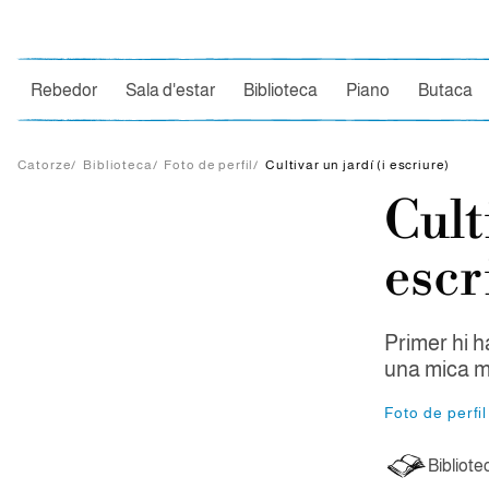
Ce
Rebedor
Sala d'estar
Biblioteca
Piano
Butaca
Catorze
/
Biblioteca
/
Foto de perfil
/
Cultivar un jardí (i escriure)
Cult
escr
Primer hi h
una mica mé
Foto de perfil
Bibliote