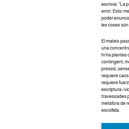
escrivia: “La 
error. Estic m
poder enuncia
les coses són
El mateix pas
una concentrac
hi ha plantes
contingent, m
pressió, sense 
requiere caos,
requiere fuerz
escriptura i 
travessades pel
metàfora de re
escollida.