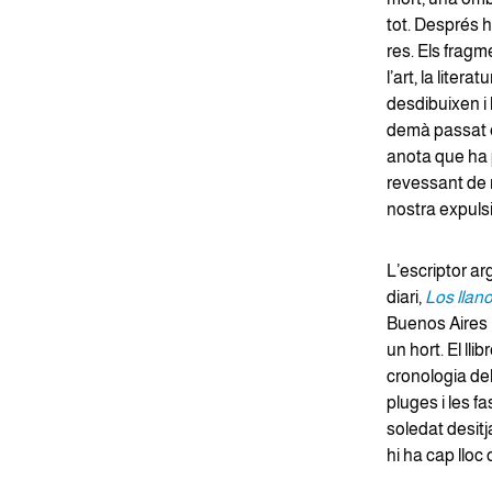
tot. Després h
res. Els frag
l’art, la liter
desdibuixen i 
demà passat e
anota que ha 
revessant de r
nostra expulsió
L’escriptor ar
diari,
Los llan
Buenos Aires 
un hort. El ll
cronologia del
pluges i les fa
soledat desitj
hi ha cap lloc o