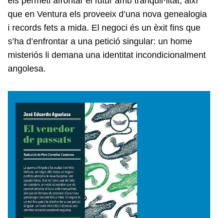
els permeti afrontar el futur amb tranquil·litat, així
que en Ventura els proveeix d’una nova genealogia
i records fets a mida. El negoci és un èxit fins que
s’ha d’enfrontar a una petició singular: un home
misteriós li demana una identitat incondicionalment
angolesa.