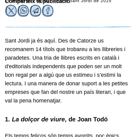
14 llibres per regalar aquest Sant Jordi de 2025
Comparteix la publicació
Sant Jordi ja és aquí. Des de Catorze us
recomanem 14 títols que trobareu a les llibreries i
paradetes. Una tria de llibres escrits en català i
d'editorials independents que poden ser un molt
bon regal per a algú que us estimeu i s’estimi la
lectura. I una manera de donar suport a les petites
empreses que fan del nostre un país literari, i que
val la pena homenatjar.
1.
La dolçor de viure
, de Joan Todó
Els temps feliços són temps avorrits, poc èpics.