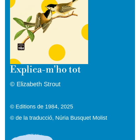
Explica-m'ho tot
© Elizabeth Strout
© Editions de 1984, 2025
© de la traducció, Núria Busquet Molist