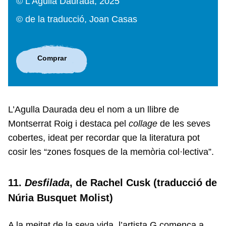
© L'Agulla Daurada, 2025
© de la traducció, Joan Casas
Comprar
L’Agulla Daurada deu el nom a un llibre de
Montserrat Roig i destaca pel
collage
de les seves
cobertes, ideat per recordar que la literatura pot
cosir les “zones fosques de la memòria col·lectiva”.
11.
Desfilada
, de Rachel Cusk (traducció de
Núria Busquet Molist)
A la meitat de la seva vida, l’artista G comença a