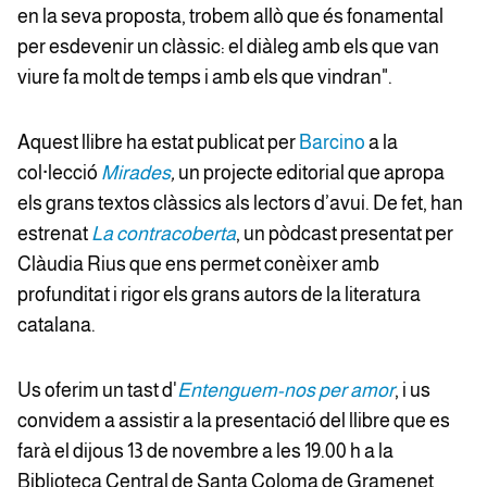
en la seva proposta, trobem allò que és fonamental
per esdevenir un clàssic: el diàleg amb els que van
viure fa molt de temps i amb els que vindran".
Aquest llibre ha estat publicat per
Barcino
a la
col·lecció
Mirades
,
un projecte editorial que apropa
els grans textos clàssics als lectors d’avui. De fet, han
estrenat
La contracoberta
, un pòdcast presentat per
Clàudia Rius que ens permet conèixer amb
profunditat i rigor els grans autors de la literatura
catalana.
Us oferim un tast d'
Entenguem-nos per amor
,
i us
convidem a assistir a la presentació del llibre que es
farà el dijous 13 de novembre a les 19.00 h a la
Biblioteca Central de Santa Coloma de Gramenet