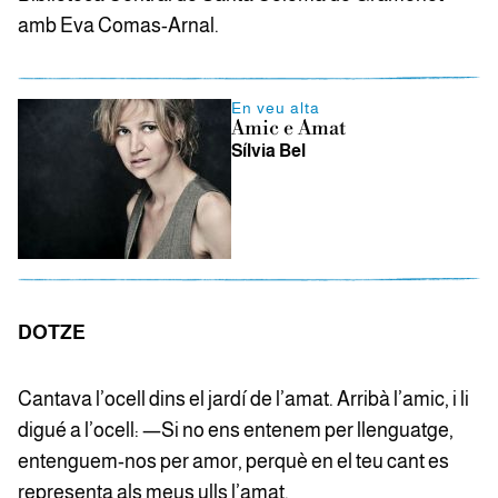
amb Eva Comas-Arnal.
En veu alta
Amic e Amat
Sílvia Bel
DOTZE
Cantava l’ocell dins el jardí de l’amat. Arribà l’amic, i li
digué a l’ocell: —Si no ens entenem per llenguatge,
entenguem-nos per amor, perquè en el teu cant es
representa als meus ulls l’amat.