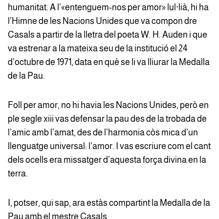
humanitat. A l’«entenguem-nos per amor» lul·lià, hi ha
l’Himne de les Nacions Unides que va compon dre
Casals a partir de la lletra del poeta W. H. Auden i que
va estrenar a la mateixa seu de la institució el 24
d’octubre de 1971, data en què se li va lliurar la Medalla
de la Pau.
Foll per amor, no hi havia les Nacions Unides, però en
ple segle xiii vas defensar la pau des de la trobada de
l’amic amb l’amat, des de l’harmonia còs mica d’un
llenguatge universal: l’amor. I vas escriure com el cant
dels ocells era missatger d’aquesta força divina en la
terra.
I, potser, qui sap, ara estàs compartint la Medalla de la
Pau amb el mestre Casals.