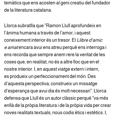
temàtics que ens acosten al geni creatiu del fundador
de la literatura catalana.
Llorca subratlla que "Ramon Llull aprofundeix en
l'ànima humana a través de l'amor, i aquest
coneixement interior és un tresor. El
Llibre d'amic
e amat
encara avui ens atreu perquè ens interroga i
ens recorda que sempre anem rere la veritat de les
coses que, en realitat, no és a altre lloc que en el
nostre interior. I, en aquest viatge extern i intern,
es produeix un perfeccionament del món. Des
d'aquesta perspectiva, construeix un missatge
d'esperança que avui dia és molt necessari". Llorca
defensa que Llull és un autor clàssic perquè "va més
enllà de la pròpia literatura i de la pròpia vida per crear
noves realitats textuals, nous codis ètics i estètics. I,