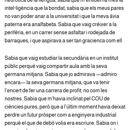
neuròtica de la llengua, sabia que m’enlluerna més la
intel·ligència que la bondat, sabia que els meus pares
no van poder anar a la universitat i que la meva àvia
paterna era analfabeta. Sabia que vaig créixer a la
perifèria, en un carrer sense asfaltar i rodejada de
barraques, i que aspirava a ser tan gracienca com ell.
Sabia que vaig estudiar la secundària en un institut
públic perquè vaig compartir aula amb la seva
germana mitjana. Sabia que jo admirava —admiro
encara— la seva germana mitjana, que va tenir
l’encert de fer una carrera de profit, no com les
nostres. Sabia que m’havia inclinat pel COU de
ciències pures, però que a l’últim moment havia deixat
perdre un futur pròsper com a enginyera industrial
perquè el que de debò volia era escriure. Sabia on i