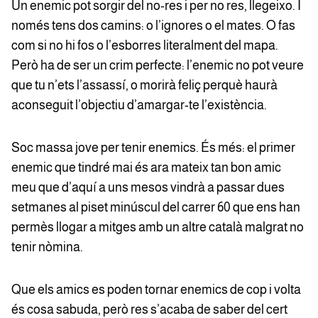
Un enemic pot sorgir del no-res i per no res, llegeixo. I
només tens dos camins: o l’ignores o el mates. O fas
com si no hi fos o l’esborres literalment del mapa.
Però ha de ser un crim perfecte: l’enemic no pot veure
que tu n’ets l’assassí, o morirà feliç perquè haurà
aconseguit l’objectiu d’amargar-te l’existència.
Soc massa jove per tenir enemics. És més: el primer
enemic que tindré mai és ara mateix tan bon amic
meu que d’aquí a uns mesos vindrà a passar dues
setmanes al piset minúscul del carrer 60 que ens han
permès llogar a mitges amb un altre català malgrat no
tenir nòmina.
Que els amics es poden tornar enemics de cop i volta
és cosa sabuda, però res s’acaba de saber del cert