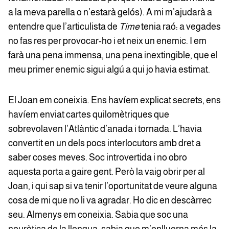
a la meva parella o n’estarà gelós). A mi m’ajudarà a
entendre que l’articulista de
Time
tenia raó: a vegades
no fas res per provocar-ho i et neix un enemic. I em
farà una pena immensa, una pena inextingible, que el
meu primer enemic sigui algú a qui jo havia estimat.
El Joan em coneixia. Ens havíem explicat secrets, ens
havíem enviat cartes quilomètriques que
sobrevolaven l’Atlàntic d’anada i tornada. L’havia
convertit en un dels pocs interlocutors amb dret a
saber coses meves. Soc introvertida i no obro
aquesta porta a gaire gent. Però la vaig obrir per al
Joan, i qui sap si va tenir l’oportunitat de veure alguna
cosa de mi que no li va agradar. Ho dic en descàrrec
seu. Almenys em coneixia. Sabia que soc una