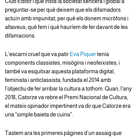
Club Editor i que insta la societat sencera i global a
preguntar-se per què deixem que els difamadors
actuïn amb impunitat, per què els donem micròfons i
altaveus, què fem i què hauríem de fer davant de les
difamacions.
L'escarni cruel que va patir
Eva Piquer
tenia
components classistes, misògins i neofeixistes, i
també va esquitxar aquesta plataforma digital,
feminista i anticlassista, fundada el 2014 amb
l'objectiu de fer arribar la cultura a tothom. Quan, l'any
2018, Catorze va rebre el Premi Nacional de Cultura,
el mateix opinador impertinent va dir que Catorze era
una "simple baieta de cuina".
Tastem ara les primeres pàgines d'un assaig que