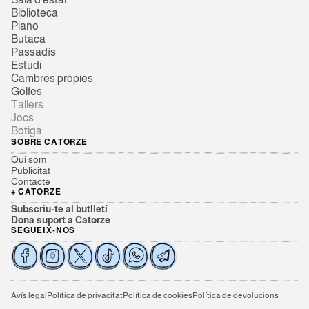
Biblioteca
Piano
Butaca
Passadís
Estudi
Cambres pròpies
Golfes
Tallers
Jocs
Botiga
SOBRE CATORZE
Qui som
Publicitat
Contacte
+ CATORZE
Subscriu-te al butlletí
Dona suport a Catorze
SEGUEIX-NOS
Avís legal
Política de privacitat
Política de cookies
Política de devolucions