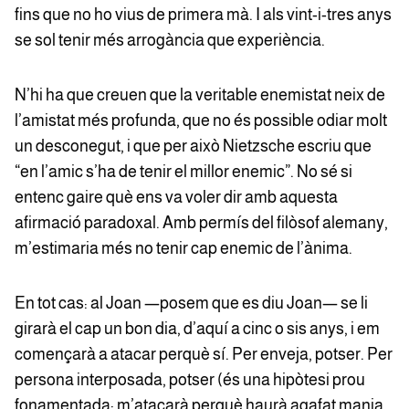
fins que no ho vius de primera mà. I als vint-i-tres anys
se sol tenir més arrogància que experiència.
N’hi ha que creuen que la veritable enemistat neix de
l’amistat més profunda, que no és possible odiar molt
un desconegut, i que per això Nietzsche escriu que
“en l’amic s’ha de tenir el millor enemic”. No sé si
entenc gaire què ens va voler dir amb aquesta
afirmació paradoxal. Amb permís del filòsof alemany,
m’estimaria més no tenir cap enemic de l’ànima.
En tot cas: al Joan —posem que es diu Joan— se li
girarà el cap un bon dia, d’aquí a cinc o sis anys, i em
començarà a atacar perquè sí. Per enveja, potser. Per
persona interposada, potser (és una hipòtesi prou
fonamentada: m’atacarà perquè haurà agafat mania