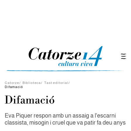
Catorze
/
Biblioteca
/
Tast editorial
/
Difamació
Difamació
Eva Piquer respon amb un assaig a l'escarni
classista, misogin i cruel que va patir fa deu anys