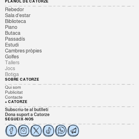
PLÀNOL DE CATORZE
Rebedor
Sala d'estar
Biblioteca
Piano
Butaca
Passadís
Estudi
Cambres pròpies
Golfes
Tallers
Jocs
Botiga
SOBRE CATORZE
Qui som
Publicitat
Contacte
+ CATORZE
Subscriu-te al butlletí
Dona suport a Catorze
SEGUEIX-NOS