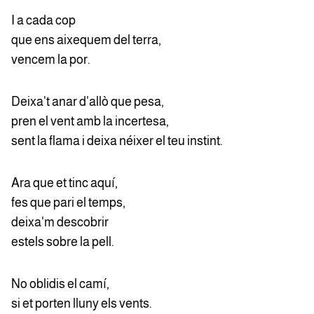
I a cada cop
que ens aixequem del terra,
vencem la por.
Deixa't anar d'allò que pesa,
pren el vent amb la incertesa,
sent la flama i deixa néixer el teu instint.
Ara que et tinc aquí,
fes que pari el temps,
deixa'm descobrir
estels sobre la pell.
No oblidis el camí,
si et porten lluny els vents.