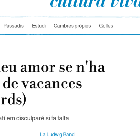
rcador
Passadís
Estudi
Cambres pròpies
Golfes
eu amor se n'ha
 de vacances
rds)
í em disculparé si fa falta
La Ludwig Band