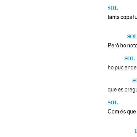
SOL
tants cops 
SO
Però ho
noto
SOL
ho puc
endev
S
que es pre
g
SOL
Com és que a