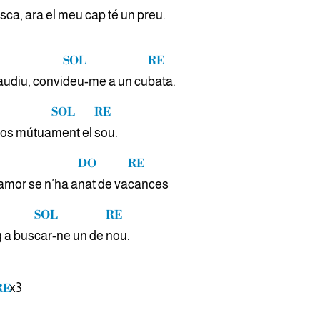
usca, ara el meu
cap té un
preu.
SOL
RE
audiu, convi
deu-me a un cu
bata.
SOL
RE
nos mútua
ment el
sou.
DO
RE
amor se n’ha a
nat de va
cances
SOL
RE
g a bus
car-ne un de
nou.
x3
RE