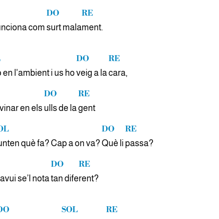
DO
RE
funciona com
surt mala
ment.
L
DO
RE
 en l'ambient i us ho
veig a la
cara,
DO
RE
inar en els
ulls de la
gent
OL
DO
RE
unten què fa? Cap a on va?
Què li
passa?
DO
RE
vui se’l nota
tan dife
rent?
DO
SOL
RE