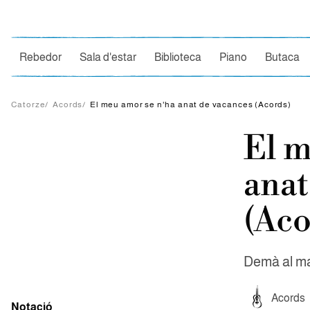
Ce
Rebedor
Sala d'estar
Biblioteca
Piano
Butaca
Catorze
/
Acords
/
El meu amor se n'ha anat de vacances (Acords)
El m
anat
(Aco
Demà al mat
Acords
Notació