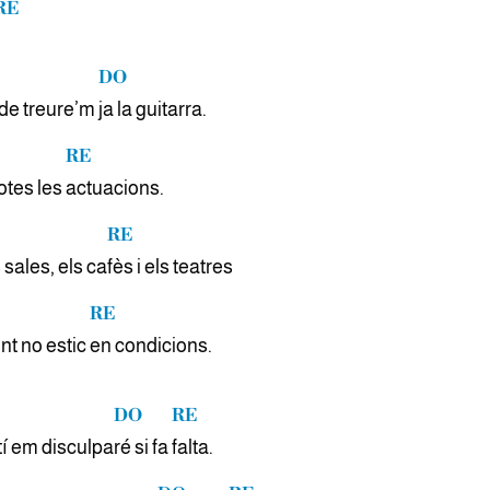
RE
DO
 de treure’m
ja la guitarra.
RE
otes les
actuacions.
RE
sales, els ca
fès i els teatres
RE
nt no estic
en condicions.
DO
RE
í em disculpa
ré si fa
falta.