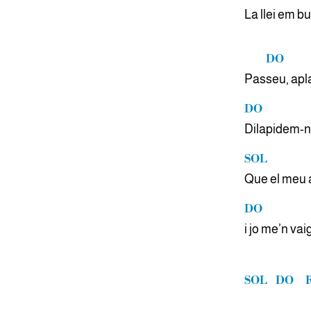
La llei em b
DO
Pas
seu, apl
DO
Dilapidem-
SOL
Que el meu 
DO
i jo me’n vai
SOL
DO