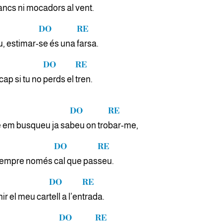
lancs ni moca
dors al
vent.
DO
RE
, estimar-
se és una
farsa.
DO
RE
cap si tu no
perds el
tren.
DO
RE
e em busqueu ja sa
beu on tro
bar-me,
DO
RE
 sempre només
cal que pas
seu.
DO
RE
enir el meu car
tell a l’en
trada.
DO
RE