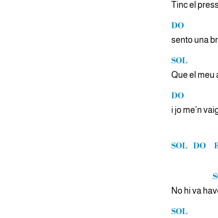
Tinc el pres
DO
sento una b
SOL
Que el meu 
DO
i jo me’n vai
SOL
DO
S
No hi va ha
v
SOL