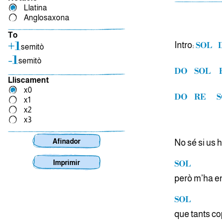
Llatina
Anglosaxona
To
+1
Intro:
SOL
semitò
-1
semitò
DO
SOL
Lliscament
x0
DO
RE
S
x1
x2
x3
Afinador
No sé si us 
Imprimir
SOL
però m'ha en
SOL
que tants co