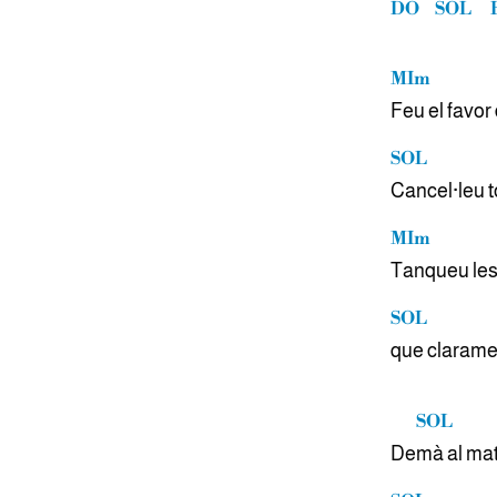
DO
SOL
MIm
Feu el favor
SOL
Cancel·leu t
MIm
Tanqueu les 
SOL
que clarame
SOL
De
mà al mat