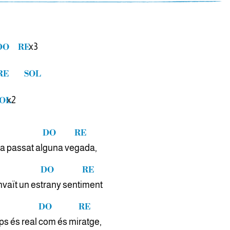
x3
DO
RE
RE
SOL
x2
OL
DO
RE
ha passat al
guna ve
gada,
DO
RE
vaït un es
trany senti
ment
DO
RE
ps és real
com és mi
ratge,