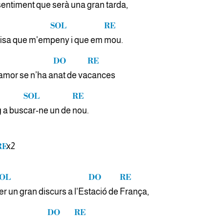
sentiment que se
rà una gran
tarda,
SOL
RE
risa que m'em
peny i que em
mou.
DO
RE
amor se n’ha a
nat de va
cances
SOL
RE
g a bus
car-ne un de
nou.
x2
RE
OL
DO
RE
er un gran discurs a l'Es
tació de
França,
DO
RE