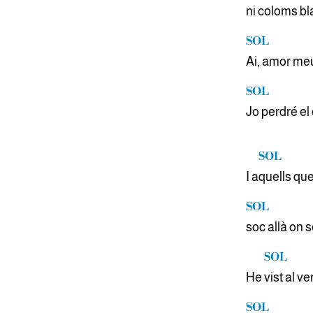
ni coloms b
SOL
Ai, amor meu
SOL
Jo perdré el 
SOL
I a
quells qu
SOL
soc allà on
SOL
He
vist al v
SOL