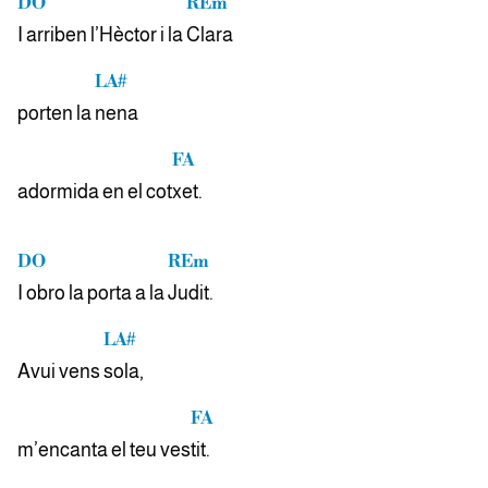
DO
REm
I arriben l’Hèctor i la
Clara
LA#
porten la
nena
FA
adormida en el cot
xet.
DO
REm
I obro la porta a la
Judit.
LA#
Avui vens
sola,
FA
m’encanta el teu ves
tit.