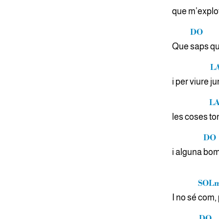
que m’explo
DO
Que
saps q
L
i per viure
ju
LA
les coses
ton
DO
i alguna
bom
SOL
I no sé
com, 
DO