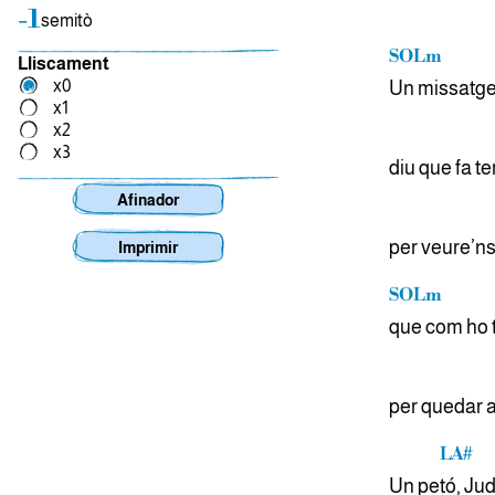
-1
semitò
SOLm
Lliscament
x0
Un missatge
x1
x2
x3
diu que fa 
Afinador
per veure’n
Imprimir
SOLm
que com ho 
per quedar a
LA#
Un pe
tó, Jud