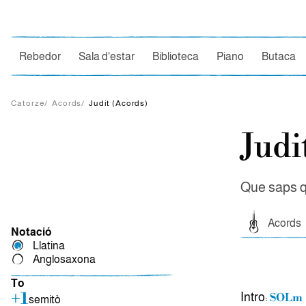
Ce
Rebedor
Sala d'estar
Biblioteca
Piano
Butaca
Catorze
/
Acords
/
Judit (Acords)
Judi
Que saps q
Acords
Notació
Llatina
Anglosaxona
To
+1
Intro:
SOLm
semitò