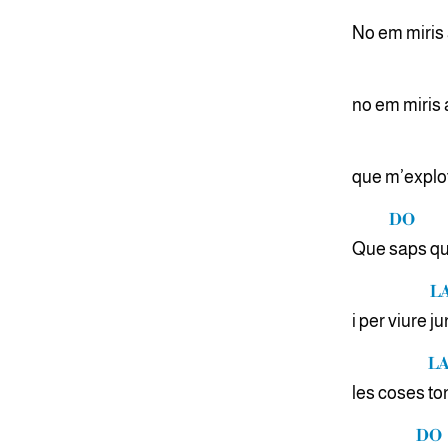
No em miris 
no em miris 
que m’explo
DO
Que
saps q
L
i per viure
ju
LA
les coses
ton
DO