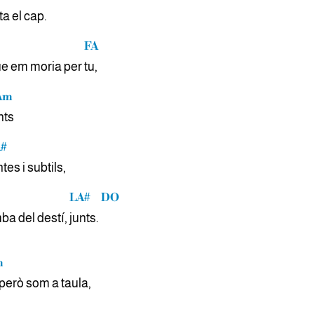
ta el
cap.
FA
ue em moria per
tu,
Am
nts
#
tes i subtils,
LA#
DO
ba del destí,
junts.
m
però som a taula,