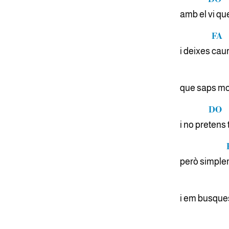
amb el
vi qu
FA
i deixes
caur
que saps mo
DO
i no pre
tens 
però simple
i em busque