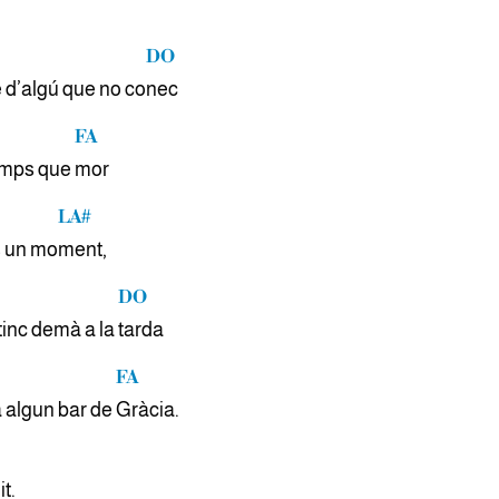
DO
 d’algú que no co
nec
FA
temps que
mor
LA#
s un mo
ment,
DO
tinc demà a la
tarda
FA
 algun bar de
Gràcia.
it.