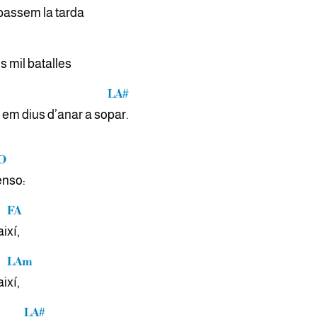
passem la tarda
s mil batalles
LA#
s em dius d’anar a so
par.
O
enso:
FA
ai
xí,
LAm
ai
xí,
LA#