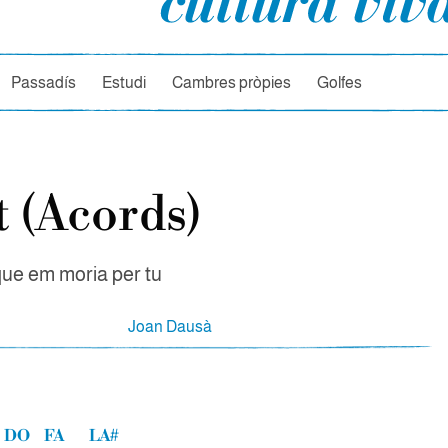
rcador
Passadís
Estudi
Cambres pròpies
Golfes
t (Acords)
ue em moria per tu
Joan Dausà
DO
FA
LA#