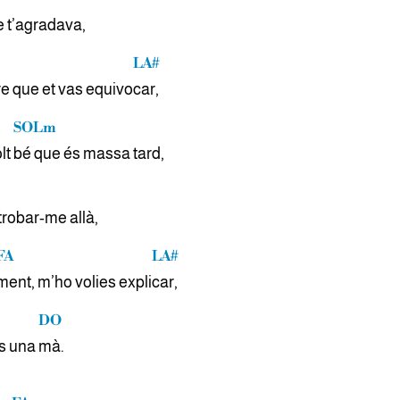
e t’agradava,
LA#
e que et vas equivo
car,
SOLm
lt
bé que és massa tard,
trobar-me allà,
FA
LA#
ment, m’ho volies expli
car,
DO
s una
mà.