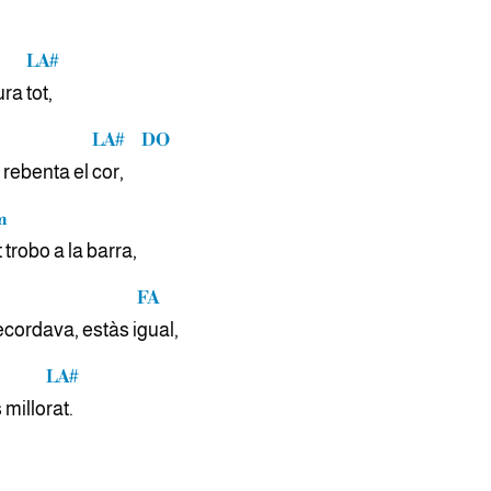
LA#
tura
tot,
LA#
DO
 rebenta el
cor,
m
 trobo a la barra,
FA
ecordava, estàs i
gual,
LA#
 millo
rat.