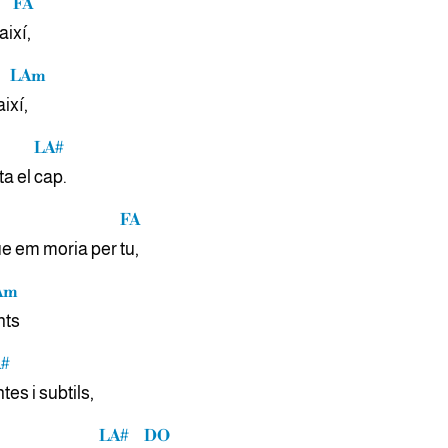
FA
ai
xí,
LAm
ai
xí,
LA#
ta el
cap.
FA
ue em moria per
tu,
Am
nts
#
tes i subtils,
LA#
DO