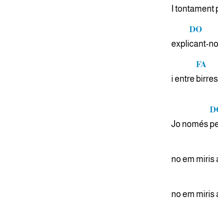
I tonta
ment 
DO
expli
cant-no
FA
i entre
birre
D
Jo només
p
no em miris 
no em miris 