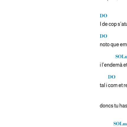
DO
I de cop s’a
DO
noto que em
SOL
i l’ende
mà et
DO
tal i
com et r
doncs tu has
SOLm