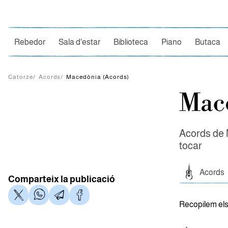
Ce
Rebedor
Sala d'estar
Biblioteca
Piano
Butaca
Catorze
/
Acords
/
Macedònia (Acords)
Mace
Acords de 
tocar
Acords
Comparteix la publicació
Recopilem el