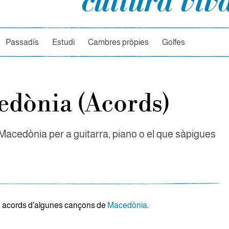
rcador
Passadís
Estudi
Cambres pròpies
Golfes
dònia (Acords)
Macedònia per a guitarra, piano o el que sàpigues
s acords d'algunes cançons de
Macedònia
.