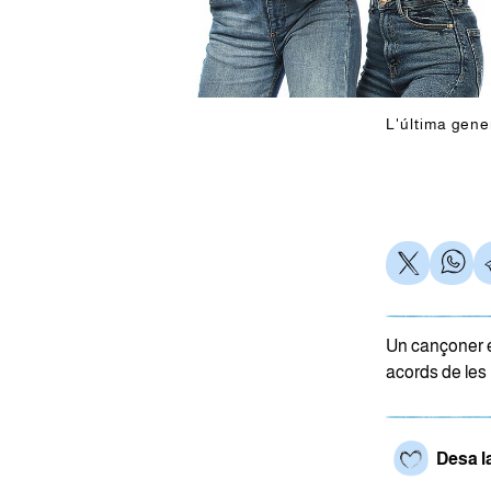
L'última gen
Un cançoner e
acords de les 
Desa l