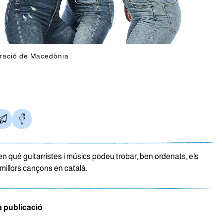
eració de Macedònia
n què guitarristes i músics podeu trobar, ben ordenats, els
millors cançons en català.
a publicació