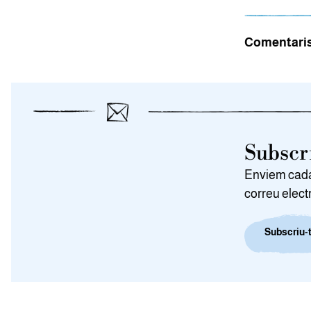
Comentari
Subscri
Enviem cada 
correu elect
Subscriu-t