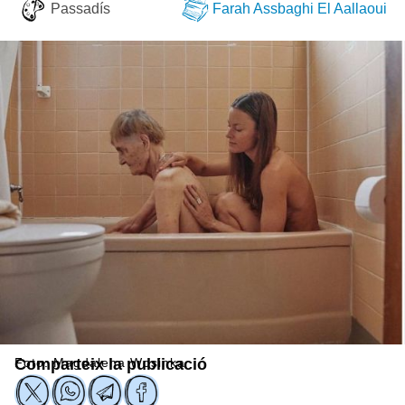
Passadís
Farah Assbaghi El Aallaoui
Foto: Magdalena Wosinka
Comparteix la publicació