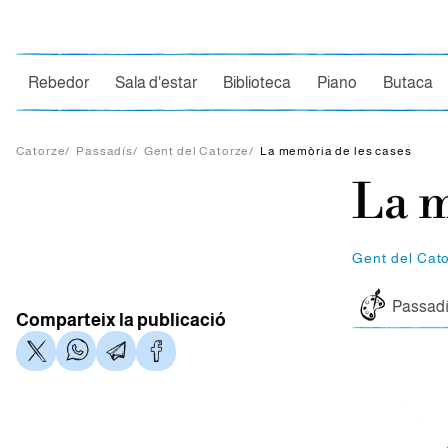
Ce
Rebedor
Sala d'estar
Biblioteca
Piano
Butaca
Catorze
/
Passadís
/
Gent del Catorze
/
La memòria de les cases
La m
Gent del Cat
Passad
Comparteix la publicació