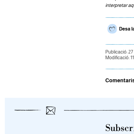
interpretar aq
Desa l
Publicació: 27
Modificació: 1
Comentari
Subscri