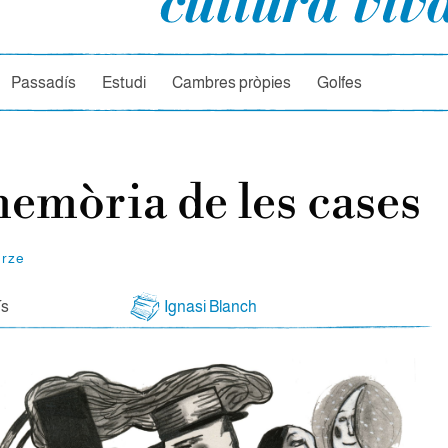
rcador
Passadís
Estudi
Cambres pròpies
Golfes
emòria de les cases
orze
ís
Ignasi Blanch