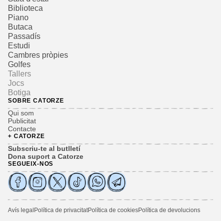
Biblioteca
Piano
Butaca
Passadís
Estudi
Cambres pròpies
Golfes
Tallers
Jocs
Botiga
SOBRE CATORZE
Qui som
Publicitat
Contacte
+ CATORZE
Subscriu-te al butlletí
Dona suport a Catorze
SEGUEIX-NOS
Avís legal
Política de privacitat
Política de cookies
Política de devolucions