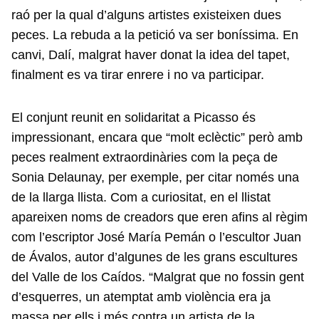
raó per la qual d’alguns artistes existeixen dues
peces. La rebuda a la petició va ser boníssima. En
canvi, Dalí, malgrat haver donat la idea del tapet,
finalment es va tirar enrere i no va participar.
El conjunt reunit en solidaritat a Picasso és
impressionant, encara que “molt eclèctic” però amb
peces realment extraordinàries com la peça de
Sonia Delaunay, per exemple, per citar només una
de la llarga llista. Com a curiositat, en el llistat
apareixen noms de creadors que eren afins al règim
com l’escriptor José María Pemán o l’escultor Juan
de Ávalos, autor d’algunes de les grans escultures
del Valle de los Caídos. “Malgrat que no fossin gent
d’esquerres, un atemptat amb violència era ja
massa per ells i més contra un artista de la